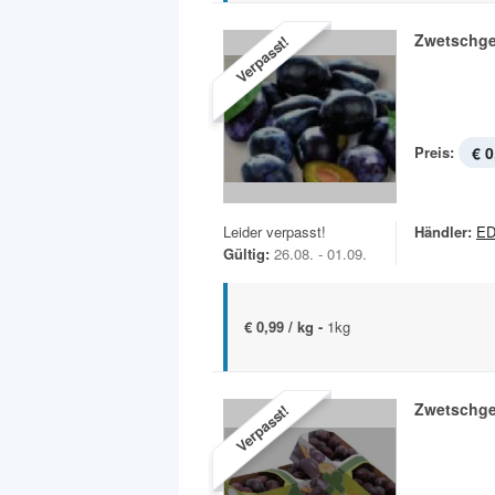
Zwetschg
Verpasst!
Preis:
€ 0
Leider verpasst!
Händler:
E
Gültig:
26.08. - 01.09.
€ 0,99 / kg -
1kg
Zwetschg
Verpasst!