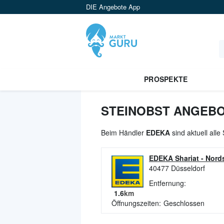
DIE Angebote App
PROSPEKTE
STEINOBST ANGEBO
Beim Händler
EDEKA
sind aktuell all
EDEKA Shariat
-
Nords
40477
Düsseldorf
Entfernung:
1.6
km
Öffnungszeiten:
Geschlossen