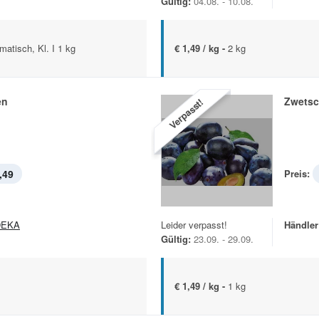
Gültig:
04.08. - 10.08.
matisch, Kl. I 1 kg
€ 1,49 / kg -
2 kg
en
Zwets
Verpasst!
,49
Preis:
DEKA
Leider verpasst!
Händler
Gültig:
23.09. - 29.09.
€ 1,49 / kg -
1 kg