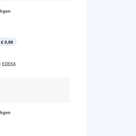
chgen
€ 0,99
:
EDEKA
chgen