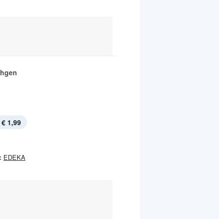
chgen
€ 1,99
:
EDEKA