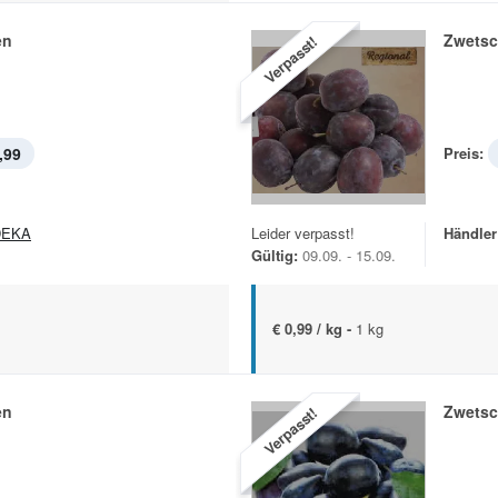
en
Zwets
Verpasst!
,99
Preis:
DEKA
Leider verpasst!
Händler
Gültig:
09.09. - 15.09.
€ 0,99 / kg -
1 kg
en
Zwets
Verpasst!