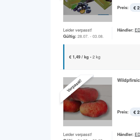
Preis:
€ 2
Leider verpasst!
Händler:
E
Gültig:
28.07. - 03.08.
€ 1,49 / kg -
2 kg
Wildpfirsi
Verpasst!
Preis:
€ 2
Leider verpasst!
Händler:
E