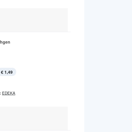
chgen
€ 1,49
:
EDEKA