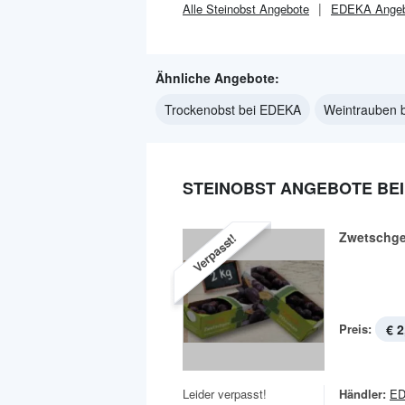
Alle
Steinobst
Angebote
EDEKA
Angeb
Ähnliche Angebote:
Trockenobst bei EDEKA
Weintrauben 
STEINOBST ANGEBOTE BEI
Zwetschg
Verpasst!
Preis:
€ 2
Leider verpasst!
Händler:
E