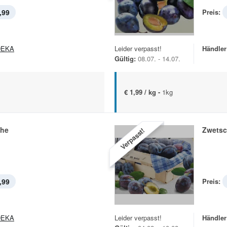
,99
Preis:
DEKA
Leider verpasst!
Händler
Gültig:
08.07. - 14.07.
€ 1,99 / kg -
1kg
che
Zwets
Verpasst!
,99
Preis:
DEKA
Leider verpasst!
Händler