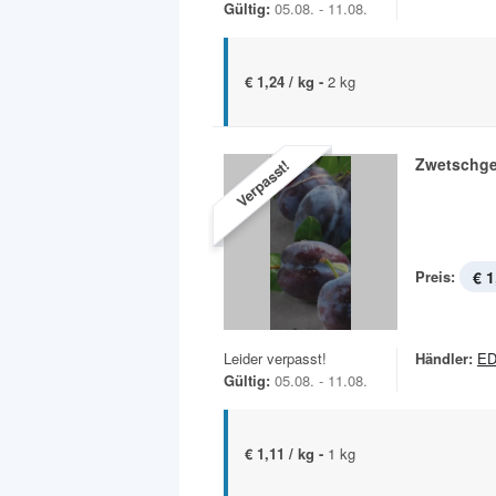
Gültig:
05.08. - 11.08.
€ 1,24 / kg -
2 kg
Zwetschg
Verpasst!
Preis:
€ 1
Leider verpasst!
Händler:
E
Gültig:
05.08. - 11.08.
€ 1,11 / kg -
1 kg