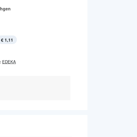
chgen
€ 1,11
:
EDEKA