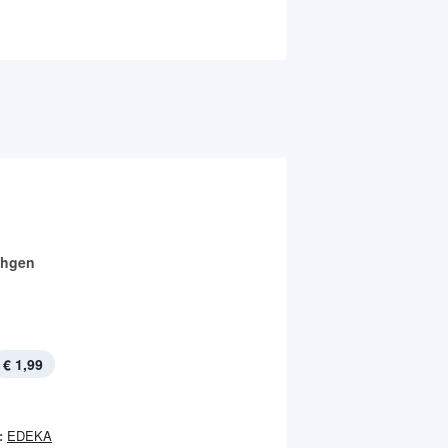
chgen
€ 1,99
:
EDEKA