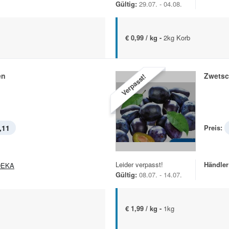
Gültig:
29.07. - 04.08.
€ 0,99 / kg -
2kg Korb
en
Zwets
Verpasst!
,11
Preis:
Leider verpasst!
Händler
DEKA
Gültig:
08.07. - 14.07.
€ 1,99 / kg -
1kg