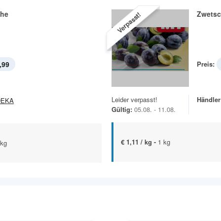
che
Zwets
Verpasst!
,99
Preis:
Leider verpasst!
Händler
DEKA
Gültig:
05.08. - 11.08.
€ 1,11 / kg -
1 kg
 kg