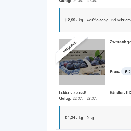
Gültig:
24.05. - 30.05.
€ 2,99 / kg -
weißfleischig und sehr aro
Zwetschg
Verpasst!
Preis:
€ 2
Leider verpasst!
Händler:
E
Gültig:
22.07. - 28.07.
€ 1,24 / kg -
2 kg