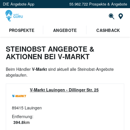
DIE Angebote App
55.962.722 Prospekte & Angebote
St
×
PROSPEKTE
ANGEBOTE
CASHBACK
Verrate uns deinen Standort um
Angebote in deiner Nähe
zu
sehen.
STEINOBST ANGEBOTE &
AKTIONEN BEI V-MARKT
Standort festlegen
Beim Händler
V-Markt
sind aktuell alle Steinobst-Angebote
abgelaufen.
V-Markt Lauingen
-
Dillinger Str. 25
89415
Lauingen
Entfernung:
394.8
km