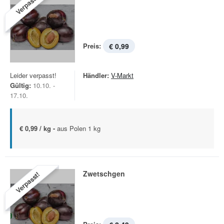
Verpasst!
Preis:
€ 0,99
Leider verpasst!
Händler:
V-Markt
Gültig:
10.10. -
17.10.
€ 0,99 / kg -
aus Polen 1 kg
Zwetschgen
Verpasst!