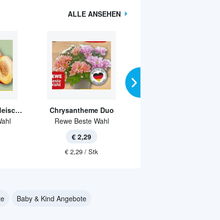
ALLE ANSEHEN
Nektarinen gelbfleischig
Chrysantheme Duo
Asiatische Lilie
ahl
Rewe Beste Wahl
Rewe Beste Wahl
€ 2,29
€ 3,79
€ 2,29 / Stk
€ 3,79 / Stk
te
Baby & Kind Angebote