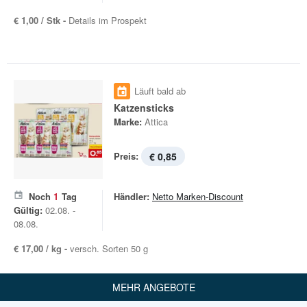
€ 1,00 / Stk -
Details im Prospekt
Läuft bald ab
Katzensticks
Marke:
Attica
Preis:
€ 0,85
Noch
1
Tag
Händler:
Netto Marken-Discount
Gültig:
02.08. -
08.08.
€ 17,00 / kg -
versch. Sorten 50 g
MEHR ANGEBOTE