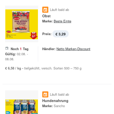
Läuft bald ab
Obst
Marke:
Beste Ernte
Preis:
€ 3,29
Noch
1
Tag
Händler:
Netto Marken-Discount
Gültig:
02.08. -
08.08.
€ 6,58 / kg -
tiefgekühlt, versch. Sorten 500 – 750 g
Läuft bald ab
Hundenahrung
Marke:
Sancho