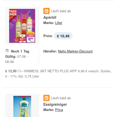
Läuft bald ab
Apéritif
Marke:
Lillet
Preis:
€ 10,49
Noch
1
Tag
Händler:
Netto Marken-Discount
Gültig:
07.08. -
08.08.
€ 13,99 / l -
HINWEIS: MIT NETTO PLUS APP 9.99 € versch. Sorten,
0 - 17% Vol. 0,75 Liter
Läuft bald ab
Essigreiniger
Marke:
Priva