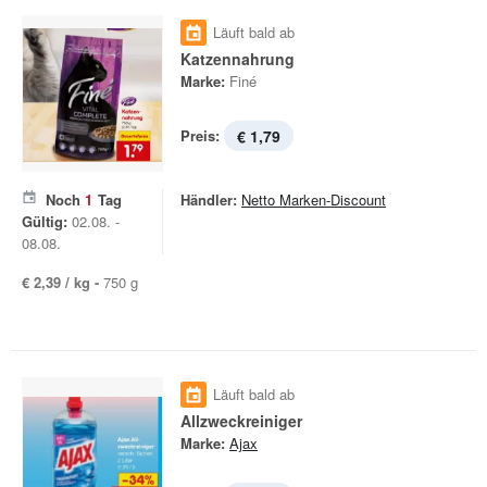
Läuft bald ab
Katzennahrung
Marke:
Finé
Preis:
€ 1,79
Noch
1
Tag
Händler:
Netto Marken-Discount
Gültig:
02.08. -
08.08.
€ 2,39 / kg -
750 g
Läuft bald ab
Allzweckreiniger
Marke:
Ajax