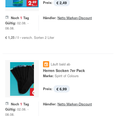
Preis:
€ 2,49
Noch
1
Tag
Händler:
Netto Marken-Discount
Gültig:
02.08. -
08.08.
€ 1,25 / l -
versch. Sorten 2 Liter
Läuft bald ab
Herren Socken 7er Pack
Marke:
Spirit of Colours
Preis:
€ 6,99
Noch
1
Tag
Händler:
Netto Marken-Discount
Gültig:
02.08. -
08.08.