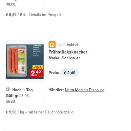
08.08.
€ 6,99 / Stk -
Details im Prospekt
Läuft bald ab
Frühstücksknacker
Marke:
Schildauer
Preis:
€ 2,49
Noch
1
Tag
Händler:
Netto Marken-Discount
Gültig:
05.08. -
08.08.
€ 9,96 / kg -
mit feiner Rauchnote 250 g