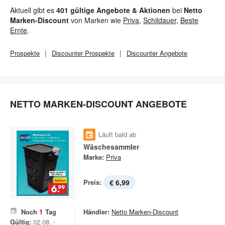
Deutschland. Die Zahl der Beschäftigten liegt bei knapp 75.000.
Aktuell gibt es
401 gültige Angebote & Aktionen
bei
Netto
Marken-Discount
von Marken wie
Priva
,
Schildauer
,
Beste
Ernte
.
Prospekte
Discounter
Prospekte
Discounter
Angebote
NETTO MARKEN-DISCOUNT ANGEBOTE
Läuft bald ab
Wäschesammler
Marke:
Priva
Preis:
€ 6,99
Noch
1
Tag
Händler:
Netto Marken-Discount
Gültig:
02.08. -