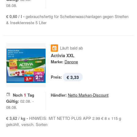
08.08.
€ 0,60 / l -
gebrauchsfertig für Scheibenwaschanlagen gegen Streifen
& Insektenreste 5 Liter
Läuft bald ab
Activia XXL
Marke:
Danone
Preis:
€ 3,33
Noch
1
Tag
Händler:
Netto Marken-Discount
Gültig:
02.08. -
08.08.
€ 3,62 / kg -
HINWEIS: MIT NETTO PLUS APP 2.99 € 8 x 115 g
gekühlt, versch. Sorten