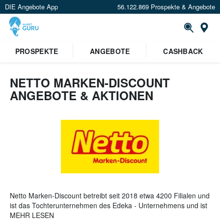
DIE Angebote App
56.122.869 Prospekte & Angebote
St
×
PROSPEKTE
ANGEBOTE
CASHBACK
Verrate uns deinen Standort um
Angebote in deiner Nähe
zu
sehen.
NETTO MARKEN-DISCOUNT
ANGEBOTE & AKTIONEN
Standort festlegen
Netto Marken-Discount betreibt seit 2018 etwa 4200 Filialen und
ist das Tochterunternehmen des Edeka - Unternehmens und ist
nach Aldi und Lidl der drittgrößte
MEHR LESEN
Lebensmittel Discounter
in