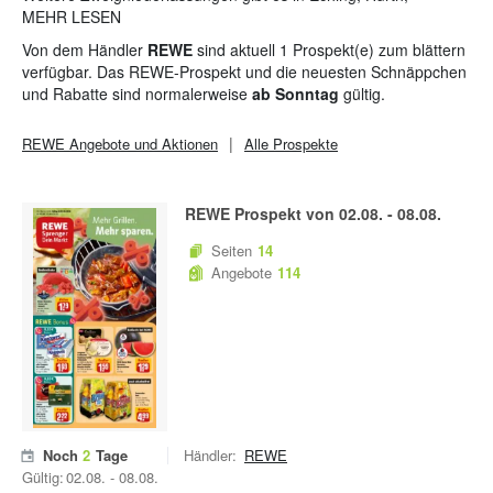
Norderstedt, Rosbach, Teltow und Wiesloch. Mit über 3.300
MEHR LESEN
Märkten ist REWE der zweitgrößte
Lebensmitteleinzelhändler
in
Von dem Händler
REWE
sind aktuell 1 Prospekt(e) zum blättern
Deutschland. Rewe ist die Stammmarke der Rewe Group ,
verfügbar. Das REWE-Prospekt und die neuesten Schnäppchen
einem führenden Handels- und Touristikkonzern.
und Rabatte sind normalerweise
ab Sonntag
gültig.
REWE
Angebote und Aktionen
Alle Prospekte
REWE
Prospekt von
02.08.
-
08.08.
Seiten
14
Angebote
114
Noch
2
Tage
Händler:
REWE
Gültig:
02.08.
-
08.08.