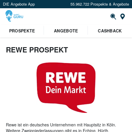
DIE Angebote App
55.962.722 Prospekte & Angebote
St
×
PROSPEKTE
ANGEBOTE
CASHBACK
Verrate uns deinen Standort um
Angebote in deiner Nähe
zu
sehen.
REWE PROSPEKT
Standort festlegen
Rewe ist ein deutsches Unternehmen mit Hauptsitz in Köln.
Weitere Zweigniederlassungen gibt es in Eching, Hürth,