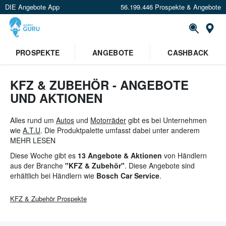
DIE Angebote App
56.199.446 Prospekte & Angebote
St
PROSPEKTE
ANGEBOTE
CASHBACK
KFZ & ZUBEHÖR - ANGEBOTE
UND AKTIONEN
Alles rund um
Autos
und
Motorräder
gibt es bei Unternehmen
wie
A.T.U
. Die Produktpalette umfasst dabei unter anderem
Pflegemittel von
MEHR LESEN
Nigrin
und Reifen von
Continental
. Auch für die
Kleinsten ist mit Produkten wie zum Beispiel von
Maxi Cosi
Diese Woche gibt es
13 Angebote & Aktionen
von Händlern
etwas dabei.
aus der Branche
"KFZ & Zubehör"
. Diese Angebote sind
erhältlich bei Händlern wie
Bosch Car Service
.
KFZ & Zubehör
Prospekte