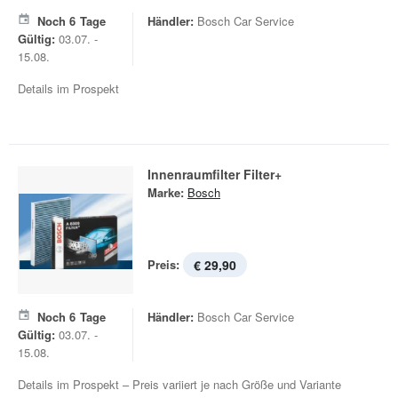
Noch
6
Tage
Händler:
Bosch Car Service
Gültig:
03.07. -
15.08.
Details im Prospekt
Innenraumfilter Filter+
Marke:
Bosch
Preis:
€ 29,90
Noch
6
Tage
Händler:
Bosch Car Service
Gültig:
03.07. -
15.08.
Details im Prospekt – Preis variiert je nach Größe und Variante