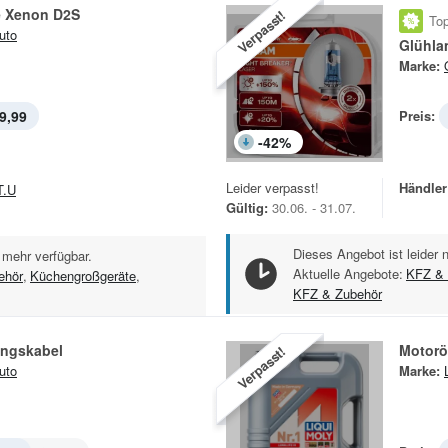
 Xenon D2S
Verpasst!
Top
uto
Glühla
Marke:
9,99
Preis:
-
42
%
Leider verpasst!
Händler
T.U
Gültig:
30.06. - 31.07.
Dieses Angebot ist leider 
 mehr verfügbar.
Aktuelle Angebote:
KFZ & 
ehör
,
Küchengroßgeräte
,
KFZ & Zubehör
ungskabel
Motoröl
Verpasst!
uto
Marke: