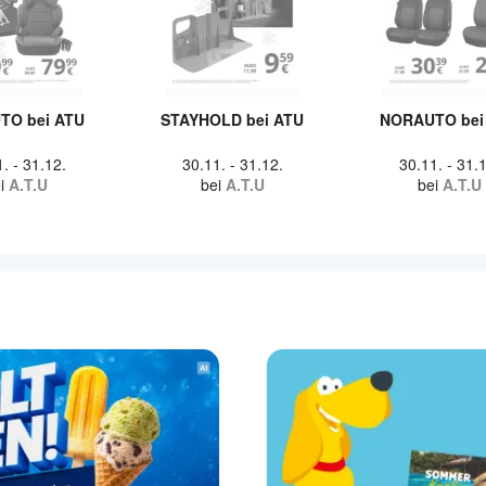
TO bei ATU
STAYHOLD bei ATU
NORAUTO bei
1.
-
31.12.
30.11.
-
31.12.
30.11.
-
31.1
i
A.T.U
bei
A.T.U
bei
A.T.U