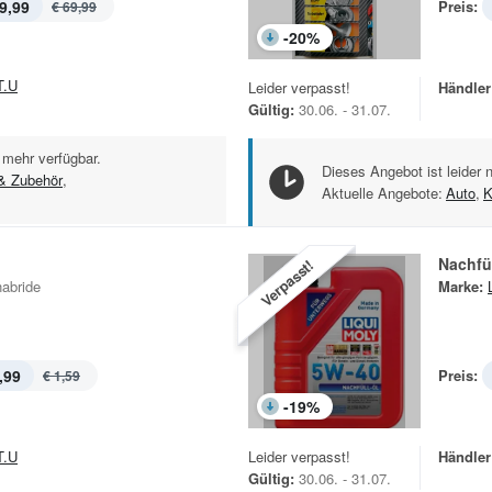
9,99
Preis:
€ 69,99
-
20
%
T.U
Leider verpasst!
Händler
Gültig:
30.06. - 31.07.
 mehr verfügbar.
Dieses Angebot ist leider 
& Zubehör
,
Aktuelle Angebote:
Auto
,
K
Nachfü
Verpasst!
abride
Marke:
,99
Preis:
€ 1,59
-
19
%
T.U
Leider verpasst!
Händler
Gültig:
30.06. - 31.07.