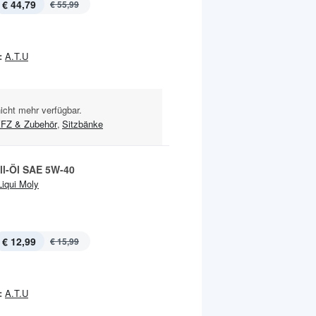
€ 44,79
€ 55,99
:
A.T.U
nicht mehr verfügbar.
FZ & Zubehör
,
Sitzbänke
ll-Öl SAE 5W-40
Liqui Moly
€ 12,99
€ 15,99
:
A.T.U