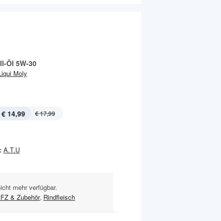
ll-Öl 5W-30
Liqui Moly
€ 14,99
€ 17,99
:
A.T.U
nicht mehr verfügbar.
FZ & Zubehör
,
Rindfleisch