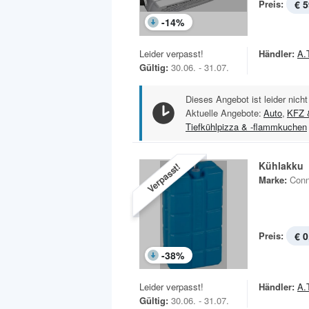
Preis:
€ 5
-
14
%
Leider verpasst!
Händler:
A.
Gültig:
30.06. - 31.07.
Dieses Angebot ist leider nicht
Aktuelle Angebote:
Auto
,
KFZ 
Tiefkühlpizza & -flammkuchen
Kühlakku
Verpasst!
Marke:
Conn
Preis:
€ 0
-
38
%
Leider verpasst!
Händler:
A.
Gültig:
30.06. - 31.07.