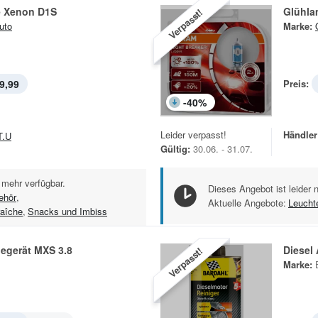
 Xenon D1S
Glühla
Verpasst!
uto
Marke:
9,99
Preis:
-
40
%
Leider verpasst!
Händler
T.U
Gültig:
30.06. - 31.07.
 mehr verfügbar.
Dieses Angebot ist leider 
ehör
,
Aktuelle Angebote:
Leucht
aîche
,
Snacks und Imbiss
degerät MXS 3.8
Diesel 
Verpasst!
Marke: