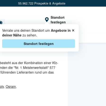
55.962.722 Prospekte & Angebote
Standort
festlegen
×
Verrate uns deinen Standort um
Angebote in
deiner Nähe
zu sehen.
CASHBACK
Standort festlegen
 besteht aus der Kombination einer Kfz-
inden die "Nr. 1 Meisterwerkstatt" 577
 führenden Lieferanten rund um das
oly
,
Osram
.