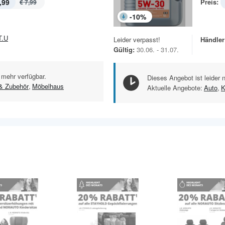
,99
Preis:
€ 7,99
-
10
%
T.U
Leider verpasst!
Händler
Gültig:
30.06. - 31.07.
 mehr verfügbar.
Dieses Angebot ist leider 
& Zubehör
,
Möbelhaus
Aktuelle Angebote:
Auto
,
K