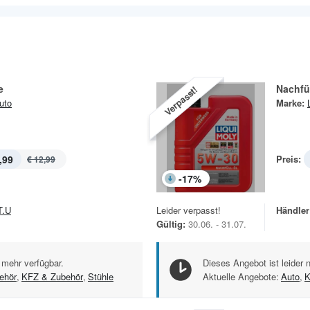
e
Nachfü
Verpasst!
uto
Marke:
,99
Preis:
€ 12,99
-
17
%
T.U
Leider verpasst!
Händler
Gültig:
30.06. - 31.07.
 mehr verfügbar.
Dieses Angebot ist leider 
ehör
,
KFZ & Zubehör
,
Stühle
Aktuelle Angebote:
Auto
,
K