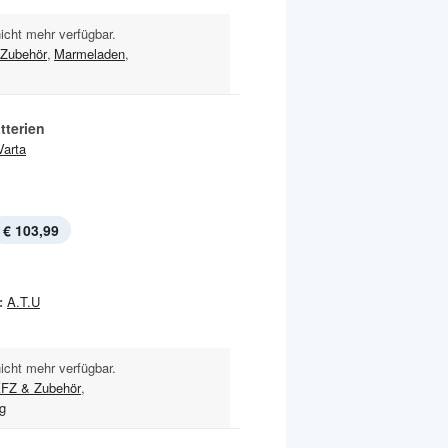
nicht mehr verfügbar.
Zubehör
,
Marmeladen
,
tterien
Varta
€ 103,99
:
A.T.U
nicht mehr verfügbar.
FZ & Zubehör
,
g