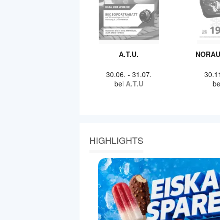
A.T.U.
NORAU
30.06.
-
31.07.
30.1
bei
A.T.U
be
HIGHLIGHTS