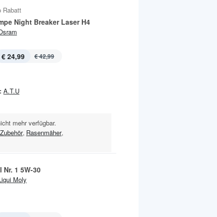
 Rabatt
mpe Night Breaker Laser H4
Osram
€ 24,99
€ 42,99
:
A.T.U
nicht mehr verfügbar.
Zubehör
,
Rasenmäher
,
 Nr. 1 5W-30
Liqui Moly