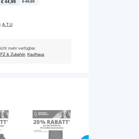
€ 44,99
€ 49,99
:
A.T.U
nicht mehr verfügbar.
FZ & Zubehör
,
Kaufhaus