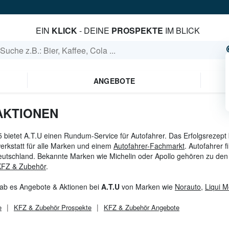
EIN
KLICK
- DEINE
PROSPEKTE
IM BLICK
ANGEBOTE
AKTIONEN
5 bietet A.T.U einen Rundum-Service für Autofahrer. Das Erfolgsrezept
erkstatt für alle Marken und einem
Autofahrer-Fachmarkt
. Autofahrer f
eutschland. Bekannte Marken wie Michelin oder Apollo gehören zu den
KFZ & Zubehör
.
gab es Angebote & Aktionen bei
A.T.U
von Marken wie
Norauto
,
Liqui M
e
KFZ & Zubehör
Prospekte
KFZ & Zubehör
Angebote