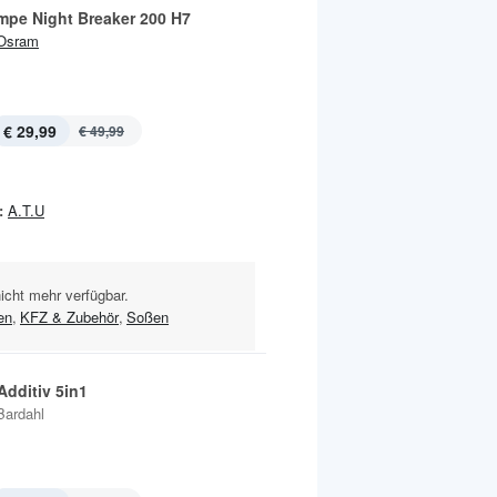
mpe Night Breaker 200 H7
Osram
€ 29,99
€ 49,99
:
A.T.U
nicht mehr verfügbar.
en
,
KFZ & Zubehör
,
Soßen
Additiv 5in1
Bardahl