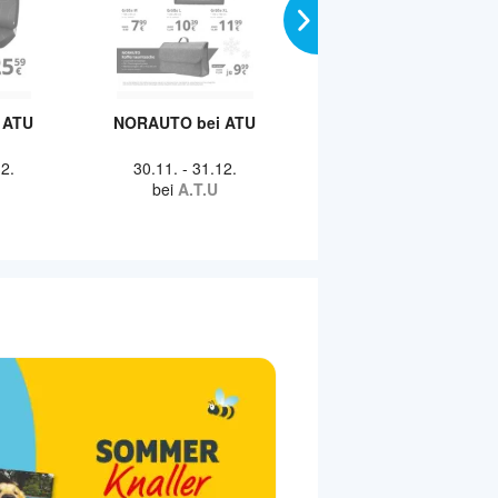
 ATU
NORAUTO bei ATU
NORAUTO bei ATU
2.
30.11.
-
31.12.
30.11.
-
31.12.
bei
A.T.U
bei
A.T.U