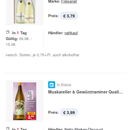
Marke:
Freixenet
Preis:
€ 3,79
In
1
Tag
Händler:
nahkauf
Gültig:
09.08. -
15.08.
versch. Sorten, je 0,75-l-Fl. auch alkoholfrei
In Kürze
Muskateller & Gewürztraminer Qualitätswein
Preis:
€ 3,99
In
1
Tag
Händler:
Netto Marken-Discount