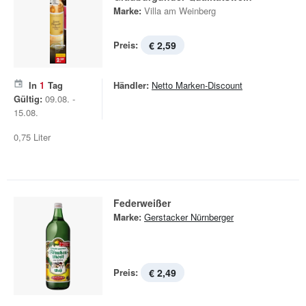
Marke:
Villa am Weinberg
Preis:
€ 2,59
In
1
Tag
Händler:
Netto Marken-Discount
Gültig:
09.08. -
15.08.
0,75 Liter
Federweißer
Marke:
Gerstacker Nürnberger
Preis:
€ 2,49