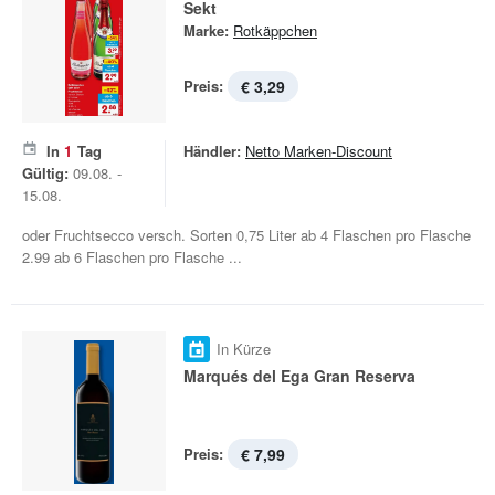
Sekt
Marke:
Rotkäppchen
Preis:
€ 3,29
In
1
Tag
Händler:
Netto Marken-Discount
Gültig:
09.08. -
15.08.
oder Fruchtsecco versch. Sorten 0,75 Liter ab 4 Flaschen pro Flasche
2.99 ab 6 Flaschen pro Flasche ...
In Kürze
Marqués del Ega Gran Reserva
Preis:
€ 7,99