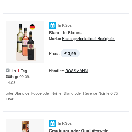
In Kürze
Blanc de Blancs
Marke:
Felsengartenkellerei Besigheim
Preis:
€ 3,99
In
1
Tag
Händler:
ROSSMANN
Gültig:
09.08. -
14.08.
oder Blanc de Rouge oder Noir et Blanc oder Rêve de Noir je 0,75
Liter
In Kürze
Grauburgunder Qualitätswein