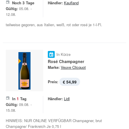
Noch
3
Tage
Händler:
Kaufland
Gültig:
05.08. -
12.08.
teilweise gegoren, aus Italien, weiß, rot oder rosé je 1-l-Fl.
In Kürze
Rosé Champagner
Marke:
Veuve Clicquot
Preis:
€ 54,99
In
1
Tag
Händler:
Lidl
Gültig:
09.08. -
15.08.
HINWEIS: NUR ONLINE VERFÜGBAR Champagner, brut
Champagne/ Frankreich Je 0,75 l