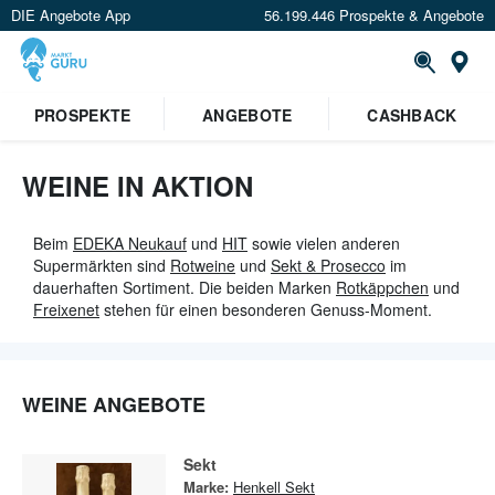
DIE Angebote App
56.199.446 Prospekte & Angebote
St
×
PROSPEKTE
ANGEBOTE
CASHBACK
Verrate uns deinen Standort um
Angebote in deiner Nähe
zu
sehen.
WEINE IN AKTION
Standort festlegen
Beim
EDEKA Neukauf
und
HIT
sowie vielen anderen
Supermärkten sind
Rotweine
und
Sekt & Prosecco
im
dauerhaften Sortiment. Die beiden Marken
Rotkäppchen
und
Freixenet
stehen für einen besonderen Genuss-Moment.
WEINE ANGEBOTE
Sekt
Marke:
Henkell Sekt