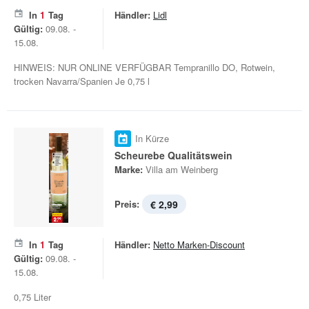
In
1
Tag
Händler:
Lidl
Gültig:
09.08. -
15.08.
HINWEIS: NUR ONLINE VERFÜGBAR Tempranillo DO, Rotwein,
trocken Navarra/Spanien Je 0,75 l
In Kürze
Scheurebe Qualitätswein
Marke:
Villa am Weinberg
Preis:
€ 2,99
In
1
Tag
Händler:
Netto Marken-Discount
Gültig:
09.08. -
15.08.
0,75 Liter