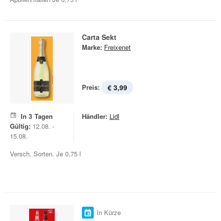
Carta Sekt
Marke:
Freixenet
Preis:
€ 3,99
In
3
Tagen
Händler:
Lidl
Gültig:
12.08. -
15.08.
Versch. Sorten. Je 0,75 l
In Kürze