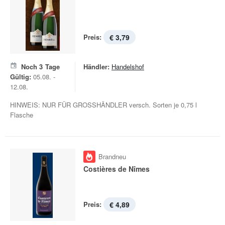
Preis:
€ 3,79
Noch
3
Tage
Händler:
Handelshof
Gültig:
05.08. -
12.08.
HINWEIS: NUR FÜR GROSSHÄNDLER versch. Sorten je 0,75 l
Flasche
Brandneu
Costières de Nîmes
Preis:
€ 4,89