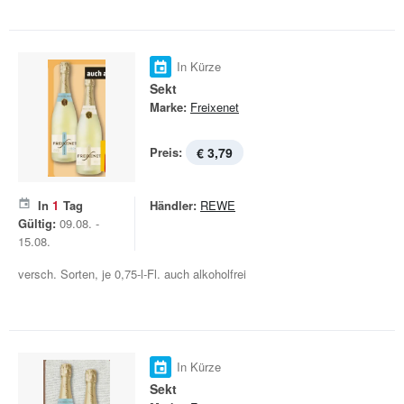
In Kürze
Sekt
Marke:
Freixenet
Preis:
€ 3,79
In
1
Tag
Händler:
REWE
Gültig:
09.08. -
15.08.
versch. Sorten, je 0,75-l-Fl. auch alkoholfrei
In Kürze
Sekt