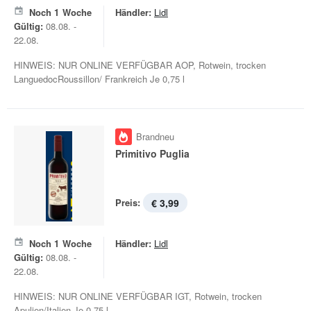
Noch
1
Woche
Händler:
Lidl
Gültig:
08.08. -
22.08.
HINWEIS: NUR ONLINE VERFÜGBAR AOP, Rotwein, trocken
LanguedocRoussillon/ Frankreich Je 0,75 l
Brandneu
Primitivo Puglia
Preis:
€ 3,99
Noch
1
Woche
Händler:
Lidl
Gültig:
08.08. -
22.08.
HINWEIS: NUR ONLINE VERFÜGBAR IGT, Rotwein, trocken
Apulien/Italien Je 0,75 l