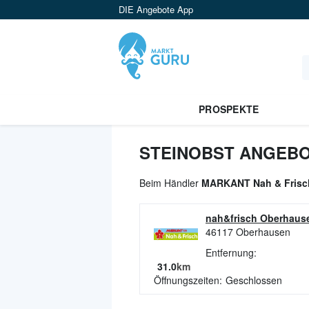
DIE Angebote App
PROSPEKTE
STEINOBST ANGEBO
Beim Händler
MARKANT Nah & Frisc
nah&frisch Oberhaus
46117
Oberhausen
Entfernung:
31.0
km
Öffnungszeiten:
Geschlossen