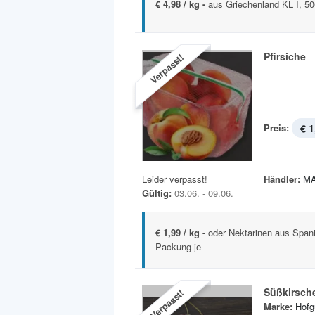
€ 4,98 / kg -
aus Griechenland KL I, 5
Pfirsiche
Verpasst!
Preis:
€ 1
Leider verpasst!
Händler:
MA
Gültig:
03.06. - 09.06.
€ 1,99 / kg -
oder Nektarinen aus Spanie
Packung je
Süßkirsch
Verpasst!
Marke:
Hofg