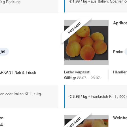
€ 1,99 / kg -
aus Italien, Spanien 
00-g-Packung
Apriko
Verpasst!
,99
Preis:
Leider verpasst!
Händler
RKANT Nah & Frisch
Gültig:
22.07. - 28.07.
n oder Italien KL I, 1-kg-
€ 3,98 / kg -
Frankreich Kl. I , 500
en
Weinbe
Verpasst!
ut