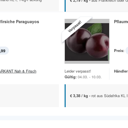
€ 2,79 / kg -
aus Frankreich oder G
firsiche Paraguayos
Pflaum
Verpasst!
,99
Preis:
RKANT Nah & Frisch
Leider verpasst!
Händler
Gültig:
04.03. - 10.03.
€ 3,38 / kg -
rot aus Südafrika KL I