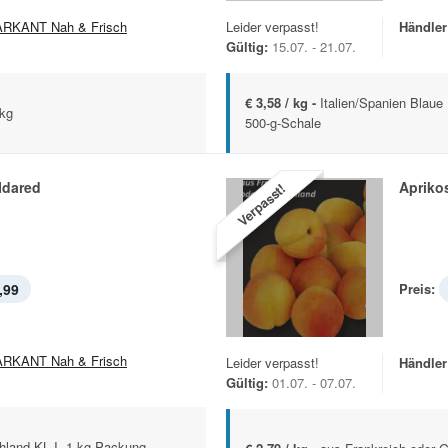
RKANT Nah & Frisch
Leider verpasst!
Händler
Gültig:
15.07. - 21.07.
€ 3,58 / kg -
Italien/Spanien Blaue 
 kg
500-g-Schale
 Idared
Apriko
Verpasst!
,99
Preis:
RKANT Nah & Frisch
Leider verpasst!
Händler
Gültig:
01.07. - 07.07.
hland KL I, 1-kg-Packung