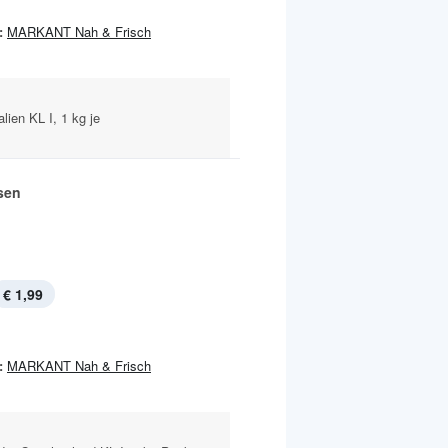
:
MARKANT Nah & Frisch
lien KL I, 1 kg je
sen
€ 1,99
:
MARKANT Nah & Frisch