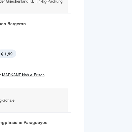
oder Griechenland KL I, 1-kg-Packung
sen Bergeron
€ 1,99
:
MARKANT Nah & Frisch
-g-Schale
rgpfirsiche Paraguayos