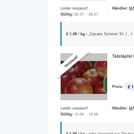
Leider verpasst!
Händler:
MA
Gültig:
22.07. - 28.07.
€ 1,49 / kg -
„Cacaks Schöne“ Kl. I , 1
Tafeläpfel
Verpasst!
Preis:
€ 1
Leider verpasst!
Händler:
MA
Gültig:
10.06. - 16.06.
€ 1,99 / kg -
oder Jonagold aus Deutsc