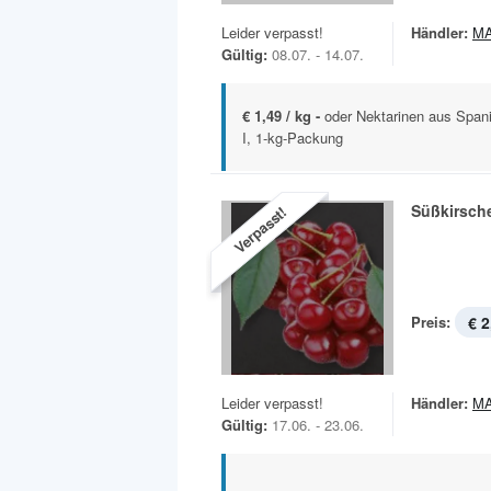
Leider verpasst!
Händler:
MA
Gültig:
08.07. - 14.07.
€ 1,49 / kg -
oder Nektarinen aus Spani
I, 1-kg-Packung
Süßkirsch
Verpasst!
Preis:
€ 2
Leider verpasst!
Händler:
MA
Gültig:
17.06. - 23.06.