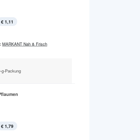
€ 1,11
:
MARKANT Nah & Frisch
0-g-Packung
Pflaumen
€ 1,79