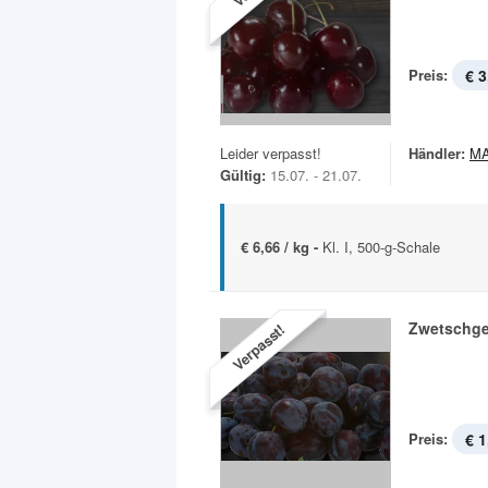
Preis:
€ 3
Leider verpasst!
Händler:
MA
Gültig:
15.07. - 21.07.
€ 6,66 / kg -
Kl. I, 500-g-Schale
Zwetschg
Verpasst!
Preis:
€ 1