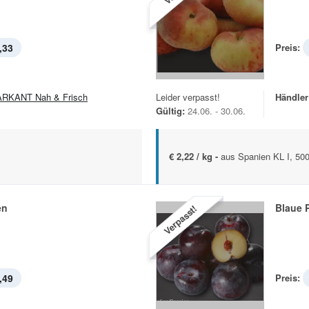
,33
Preis:
RKANT Nah & Frisch
Leider verpasst!
Händler
Gültig:
24.06. - 30.06.
€ 2,22 / kg -
aus Spanien KL I, 50
en
Blaue 
Verpasst!
,49
Preis: