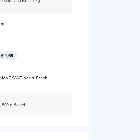
riechenland KL I, 1 kg
en
€ 1,69
:
MARKANT Nah & Frisch
, 500-g-Beutel