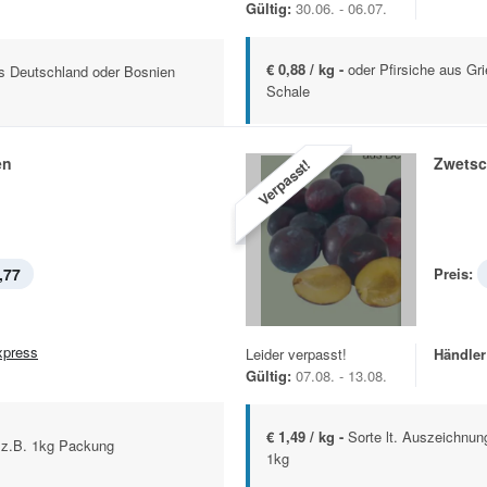
Gültig:
30.06. - 06.07.
€ 0,88 / kg -
oder Pfirsiche aus Gr
us Deutschland oder Bosnien
Schale
en
Zwets
Verpasst!
,77
Preis:
xpress
Leider verpasst!
Händler
Gültig:
07.08. - 13.08.
€ 1,49 / kg -
Sorte lt. Auszeichnu
 z.B. 1kg Packung
1kg