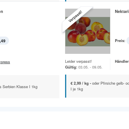
en
Nektar
Verpasst!
,49
Preis:
Leider verpasst!
Händler
xpress
Gültig:
03.05. - 09.05.
€ 2,99 / kg -
oder Pfirsiche gelb- 
s Serbien Klasse I 1kg
I je 1kg