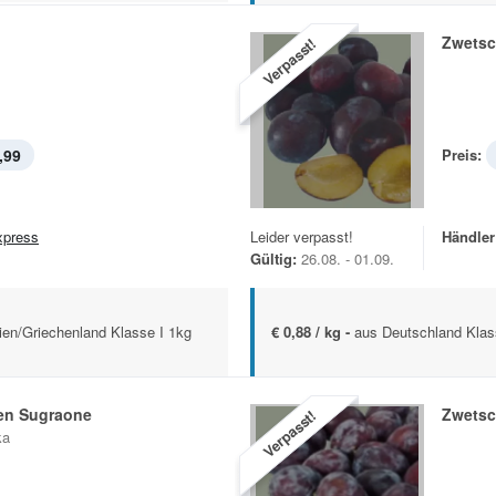
Zwets
Verpasst!
,99
Preis:
xpress
Leider verpasst!
Händler
Gültig:
26.08. - 01.09.
lien/Griechenland Klasse I 1kg
€ 0,88 / kg -
aus Deutschland Klas
ben Sugraone
Zwets
Verpasst!
ka