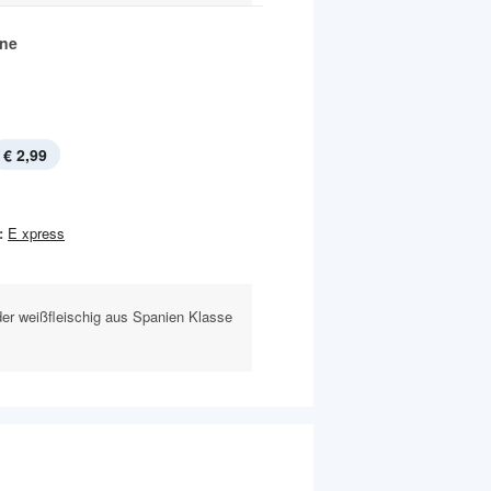
ine
€ 2,99
:
E xpress
oder weißfleischig aus Spanien Klasse