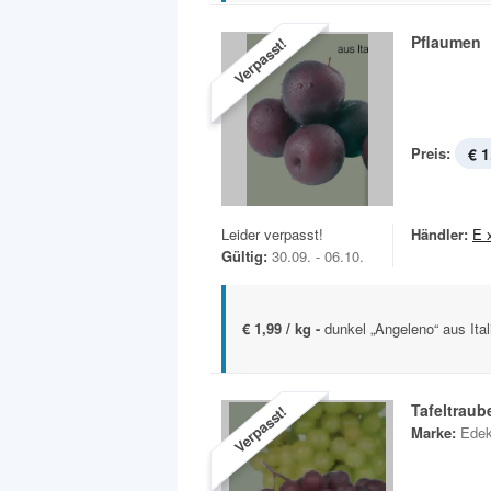
Pflaumen
Verpasst!
Preis:
€ 1
Leider verpasst!
Händler:
E 
Gültig:
30.09. - 06.10.
€ 1,99 / kg -
dunkel „Angeleno“ aus Ita
Tafeltrau
Verpasst!
Marke:
Ede