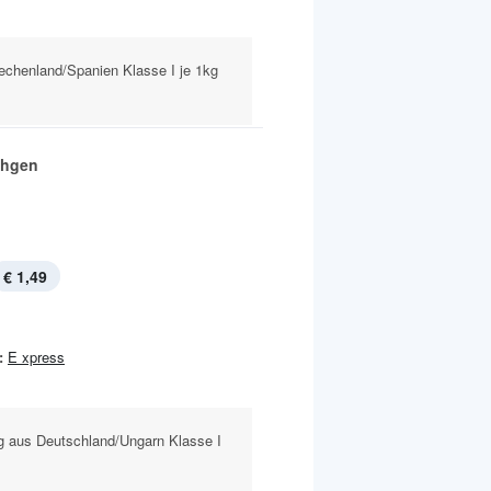
iechenland/Spanien Klasse I je 1kg
chgen
€ 1,49
:
E xpress
ng aus Deutschland/Ungarn Klasse I