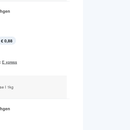
chgen
€ 0,88
:
E xpress
se I 1kg
chgen