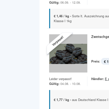
Gültig:
06.09. - 12.09.
€ 1,46 / kg -
Sorte lt. Auszeichnung a
Klasse I 1kg
Zwetschg
Verpasst!
Preis:
€ 1
Leider verpasst!
Händler:
E 
Gültig:
04.08. - 10.08.
€ 1,77 / kg -
aus Deutschland Klasse I