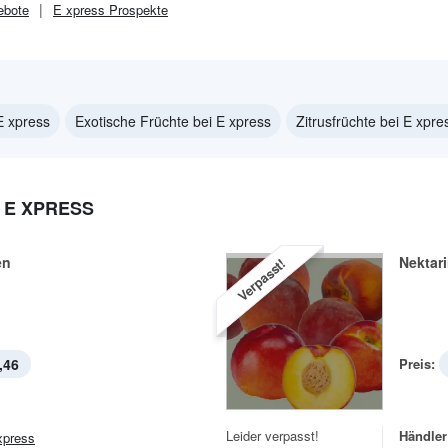
bote
E xpress
Prospekte
E xpress
Exotische Früchte bei E xpress
Zitrusfrüchte bei E xpre
 E XPRESS
en
Nektar
Verpasst!
,46
Preis:
Leider verpasst!
Händler
xpress