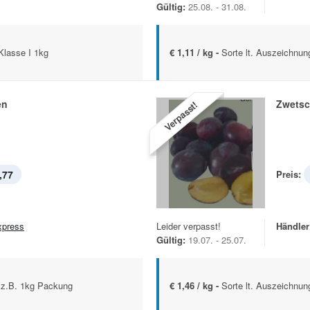
Gültig:
25.08. - 31.08.
Klasse I 1kg
€ 1,11 / kg -
Sorte lt. Auszeichnun
en
Zwets
Verpasst!
,77
Preis:
xpress
Leider verpasst!
Händler
Gültig:
19.07. - 25.07.
 z.B. 1kg Packung
€ 1,46 / kg -
Sorte lt. Auszeichnun