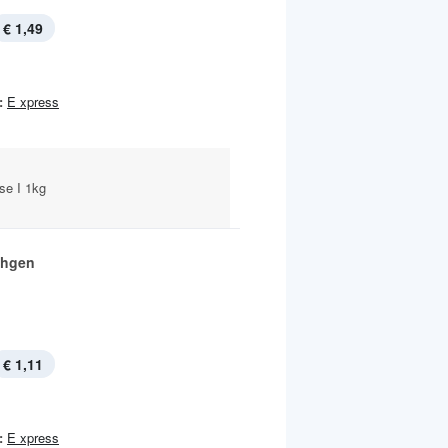
€ 1,49
:
E xpress
se I 1kg
chgen
€ 1,11
:
E xpress