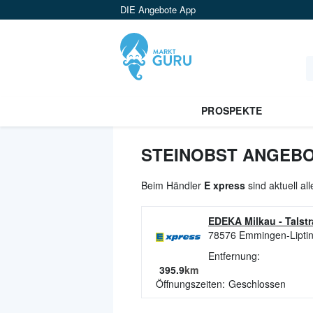
DIE Angebote App
PROSPEKTE
STEINOBST ANGEBO
Beim Händler
E xpress
sind aktuell al
EDEKA Milkau
-
Talst
78576
Emmingen-Lipti
Entfernung:
395.9
km
Öffnungszeiten:
Geschlossen