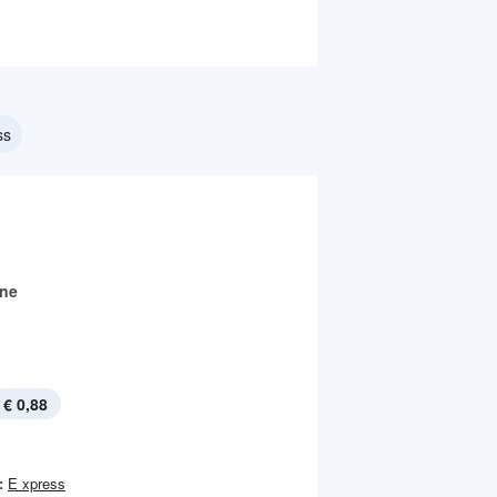
ss
ine
€ 0,88
:
E xpress