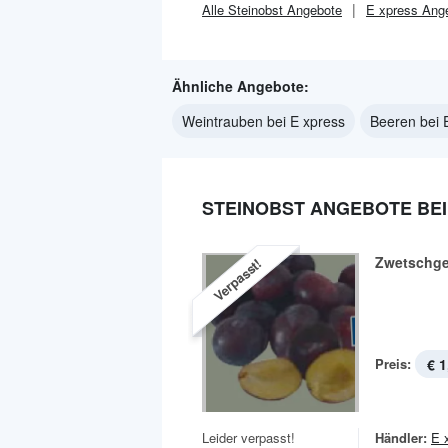
Alle
Steinobst
Angebote
E xpress
Ange
Ähnliche Angebote:
Weintrauben bei E xpress
Beeren bei 
STEINOBST ANGEBOTE BEI
Zwetschg
Verpasst!
Preis:
€ 1
Leider verpasst!
Händler:
E 