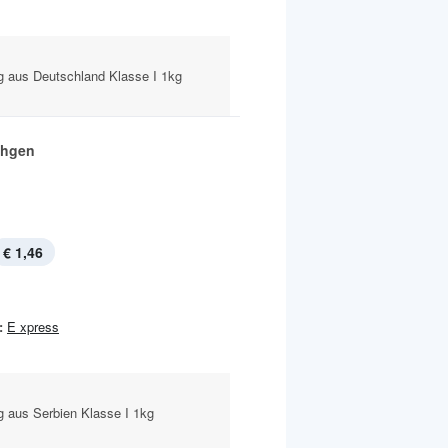
g aus Deutschland Klasse I 1kg
chgen
€ 1,46
:
E xpress
g aus Serbien Klasse I 1kg