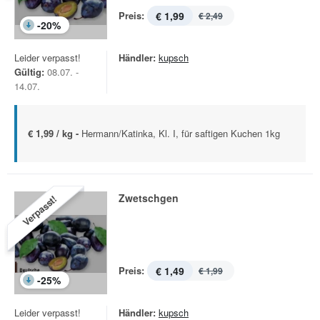
Preis:
€ 1,99
€ 2,49
-
20
%
Leider verpasst!
Händler:
kupsch
Gültig:
08.07. -
14.07.
€ 1,99 / kg -
Hermann/Katinka, Kl. I, für saftigen Kuchen 1kg
Zwetschgen
Verpasst!
Preis:
€ 1,49
€ 1,99
-
25
%
Leider verpasst!
Händler:
kupsch