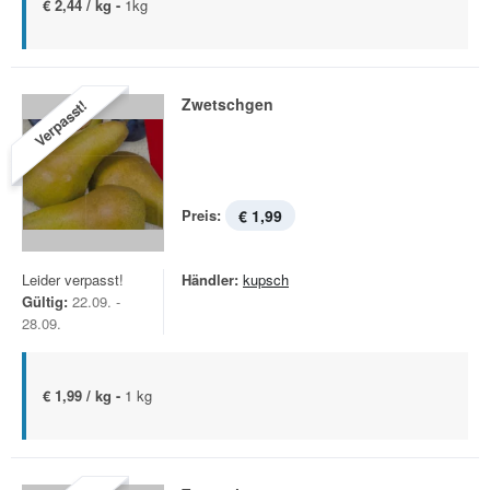
€ 2,44 / kg -
1kg
Zwetschgen
Verpasst!
Preis:
€ 1,99
Leider verpasst!
Händler:
kupsch
Gültig:
22.09. -
28.09.
€ 1,99 / kg -
1 kg