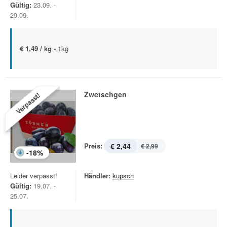
Gültig:
23.09. -
29.09.
€ 1,49 / kg -
1kg
Zwetschgen
Verpasst!
Preis:
€ 2,44
€ 2,99
-
18
%
Leider verpasst!
Händler:
kupsch
Gültig:
19.07. -
25.07.