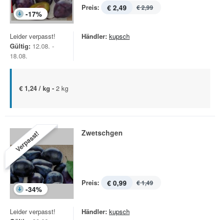
Preis:
€ 2,49
€ 2,99
-
17
%
Leider verpasst!
Händler:
kupsch
Gültig:
12.08. -
18.08.
€ 1,24 / kg -
2 kg
Zwetschgen
Verpasst!
Preis:
€ 0,99
€ 1,49
-
34
%
Leider verpasst!
Händler:
kupsch