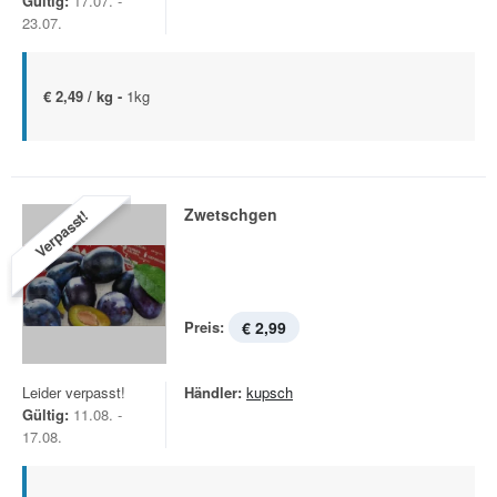
Gültig:
17.07. -
23.07.
€ 2,49 / kg -
1kg
Zwetschgen
Verpasst!
Preis:
€ 2,99
Leider verpasst!
Händler:
kupsch
Gültig:
11.08. -
17.08.