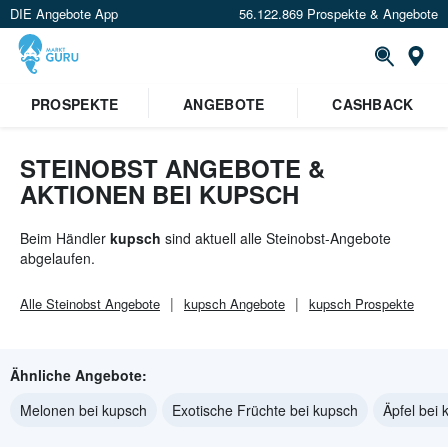
DIE Angebote App
56.122.869 Prospekte & Angebote
St
PROSPEKTE
ANGEBOTE
CASHBACK
STEINOBST ANGEBOTE &
AKTIONEN BEI KUPSCH
Beim Händler
kupsch
sind aktuell alle Steinobst-Angebote
abgelaufen.
Alle
Steinobst
Angebote
kupsch
Angebote
kupsch
Prospekte
Ähnliche Angebote:
Melonen bei kupsch
Exotische Früchte bei kupsch
Äpfel bei 