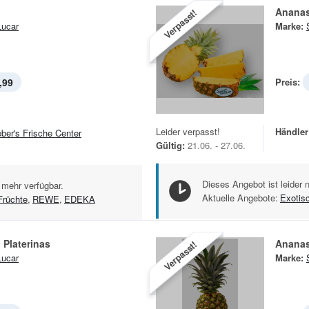
Ananas
Verpasst!
ucar
Marke:
,99
Preis:
Leider verpasst!
Händler
eber's Frische Center
Gültig:
21.06. - 27.06.
Dieses Angebot ist leider 
 mehr verfügbar.
Aktuelle Angebote:
Exotis
Früchte
,
REWE
,
EDEKA
 Platerinas
Ananas
Verpasst!
ucar
Marke: