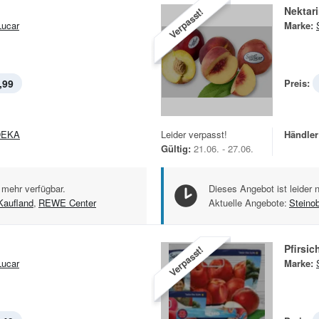
Nektar
Verpasst!
ucar
Marke:
,99
Preis:
DEKA
Leider verpasst!
Händler
Gültig:
21.06. - 27.06.
 mehr verfügbar.
Dieses Angebot ist leider 
Kaufland
,
REWE Center
Aktuelle Angebote:
Steino
Pfirsic
Verpasst!
ucar
Marke: