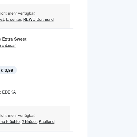
nicht mehr verfügbar.
bst
,
E center
,
REWE Dortmund
 Extra Sweet
SanLucar
€ 3,99
:
EDEKA
nicht mehr verfügbar.
che Früchte
,
2 Brüder
,
Kaufland