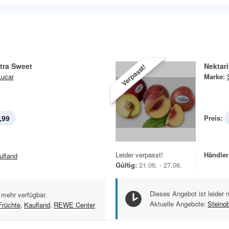
tra Sweet
Nektar
Verpasst!
ucar
Marke:
,99
Preis:
Leider verpasst!
Händler
ufland
Gültig:
21.06. - 27.06.
Dieses Angebot ist leider 
 mehr verfügbar.
Aktuelle Angebote:
Steino
Früchte
,
Kaufland
,
REWE Center