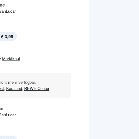
ine
SanLucar
€ 3,99
:
Marktkauf
nicht mehr verfügbar.
bst
,
Kaufland
,
REWE Center
he
SanLucar