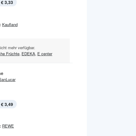
€ 3,33
:
Kaufland
nicht mehr verfügbar.
che Früchte
,
EDEKA
,
E center
he
SanLucar
€ 3,49
:
REWE