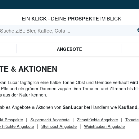
EIN
KLICK
- DEINE
PROSPEKTE
IM BLICK
ANGEBOTE
E & AKTIONEN
an Lucar tagtäglich eine halbe Tonne Obst und Gemüse verkauft wird 
e Pfle und ein grüner Daumen zugute. Von Tomaten und Zitronen bis hin z
es aus der Natur kennen.
gab es Angebote & Aktionen von
SanLucar
bei Händlern wie
Kaufland,
kt
Prospekte
Supermarkt
Angebote
Zitrusfrüchte Angebote
Tomate
e Früchte Angebote
Steinobst Angebote
Weintrauben Angebote