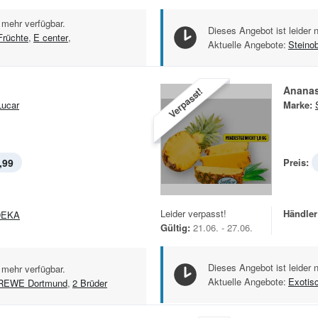
 mehr verfügbar.
Dieses Angebot ist leider 
Früchte
,
E center
,
Aktuelle Angebote:
Steino
Ananas
Verpasst!
ucar
Marke:
,99
Preis:
Leider verpasst!
Händler
DEKA
Gültig:
21.06. - 27.06.
Dieses Angebot ist leider 
 mehr verfügbar.
Aktuelle Angebote:
Exotis
REWE Dortmund
,
2 Brüder