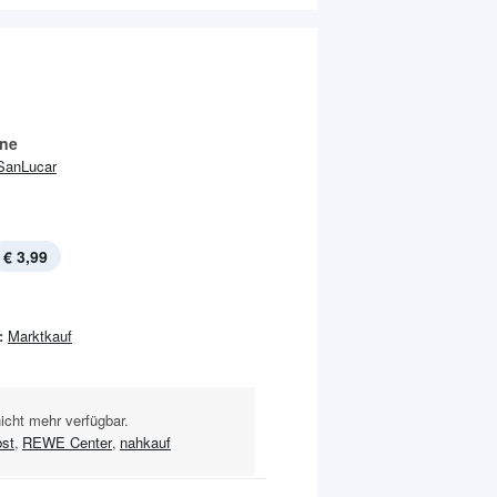
ine
SanLucar
€ 3,99
:
Marktkauf
nicht mehr verfügbar.
bst
,
REWE Center
,
nahkauf