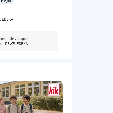
€ 2,99
:
EDEKA
nicht mehr verfügbar.
bst
,
REWE
,
EDEKA