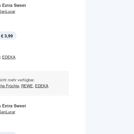
 Extra Sweet
SanLucar
€ 3,99
:
EDEKA
nicht mehr verfügbar.
che Früchte
,
REWE
,
EDEKA
 Extra Sweet
SanLucar