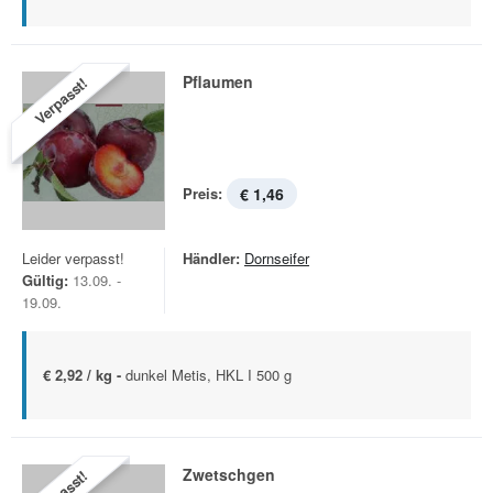
Pflaumen
Verpasst!
Preis:
€ 1,46
Leider verpasst!
Händler:
Dornseifer
Gültig:
13.09. -
19.09.
€ 2,92 / kg -
dunkel Metis, HKL I 500 g
Zwetschgen