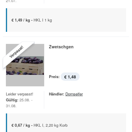
21.07.
€ 1,49 / kg -
HKL I 1 kg
Zwetschgen
Verpasst!
Preis:
€ 1,48
Leider verpasst!
Händler:
Dornseifer
Gültig:
25.08. -
31.08.
€ 0,67 / kg -
HKL I, 2,20 kg Korb