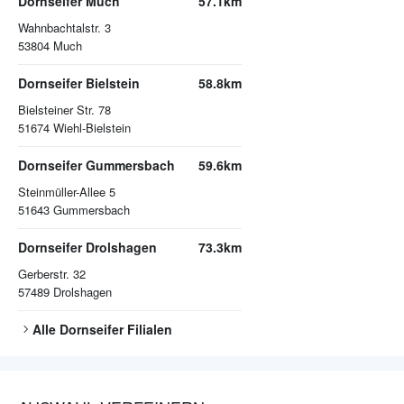
Dornseifer Much
57.1km
Wahnbachtalstr. 3
53804
Much
Dornseifer Bielstein
58.8km
Bielsteiner Str. 78
51674
Wiehl-Bielstein
Dornseifer Gummersbach
59.6km
Steinmüller-Allee 5
51643
Gummersbach
Dornseifer Drolshagen
73.3km
Gerberstr. 32
57489
Drolshagen
Alle
Dornseifer
Filialen