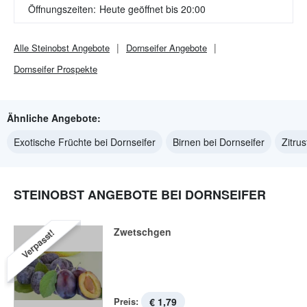
Öffnungszeiten:
Heute geöffnet bis 20:00
Alle
Steinobst
Angebote
Dornseifer
Angebote
Dornseifer
Prospekte
Ähnliche Angebote:
Exotische Früchte bei Dornseifer
Birnen bei Dornseifer
Zitru
STEINOBST ANGEBOTE BEI DORNSEIFER
Zwetschgen
Verpasst!
Preis:
€ 1,79