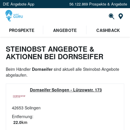
DIE Angebote App
56.122.869 Prospekte & Angebote
St
×
PROSPEKTE
ANGEBOTE
CASHBACK
Verrate uns deinen Standort um
Angebote in deiner Nähe
zu
sehen.
STEINOBST ANGEBOTE &
AKTIONEN BEI DORNSEIFER
Standort festlegen
Beim Händler
Dornseifer
sind aktuell alle Steinobst-Angebote
abgelaufen.
Dornseifer Solingen
-
Lützowstr. 173
42653
Solingen
Entfernung:
22.0
km