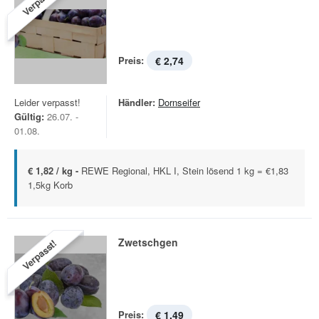
Verpasst!
Preis:
€ 2,74
Leider verpasst!
Händler:
Dornseifer
Gültig:
26.07. -
01.08.
€ 1,82 / kg -
REWE Regional, HKL I, Stein lösend 1 kg = €1,83
1,5kg Korb
Zwetschgen
Verpasst!
Preis:
€ 1,49