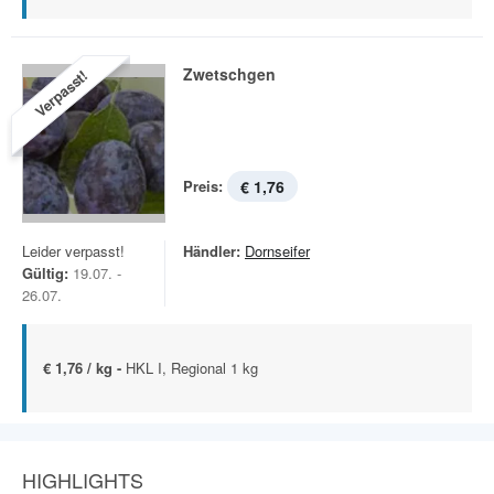
Zwetschgen
Verpasst!
Preis:
€ 1,76
Leider verpasst!
Händler:
Dornseifer
Gültig:
19.07. -
26.07.
€ 1,76 / kg -
HKL I, Regional 1 kg
HIGHLIGHTS