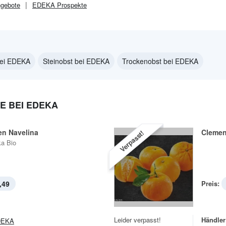
gebote
EDEKA
Prospekte
bei EDEKA
Steinobst bei EDEKA
Trockenobst bei EDEKA
E BEI EDEKA
en Navelina
Clemen
Verpasst!
a Bio
,49
Preis:
Leider verpasst!
Händler
DEKA