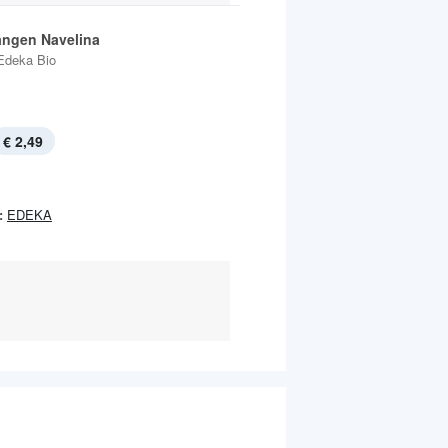
angen Navelina
Edeka Bio
€ 2,49
:
EDEKA