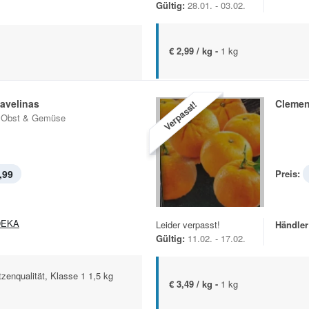
Gültig:
28.01. - 03.02.
€ 2,99 / kg -
1 kg
avelinas
Clemen
Verpasst!
 Obst & Gemüse
,99
Preis:
DEKA
Leider verpasst!
Händler
Gültig:
11.02. - 17.02.
zenqualität, Klasse 1 1,5 kg
€ 3,49 / kg -
1 kg