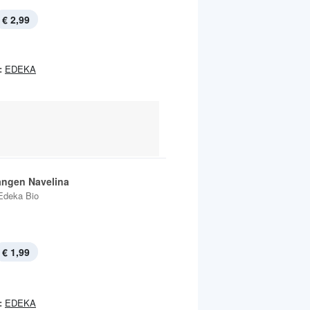
€ 2,99
:
EDEKA
angen Navelina
Edeka Bio
€ 1,99
:
EDEKA