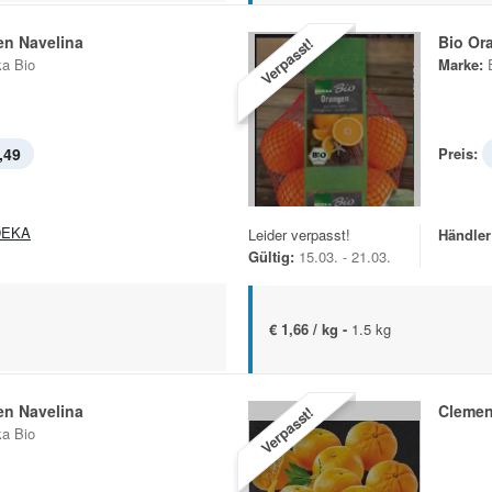
en Navelina
Bio Or
Verpasst!
a Bio
Marke:
,49
Preis:
DEKA
Leider verpasst!
Händler
Gültig:
15.03. - 21.03.
€ 1,66 / kg -
1.5 kg
en Navelina
Clemen
Verpasst!
a Bio