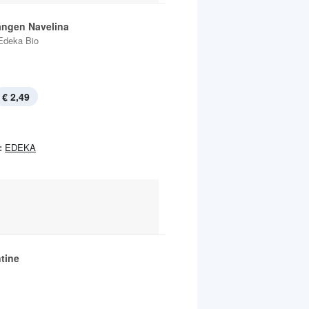
angen Navelina
Edeka Bio
€ 2,49
:
EDEKA
tine