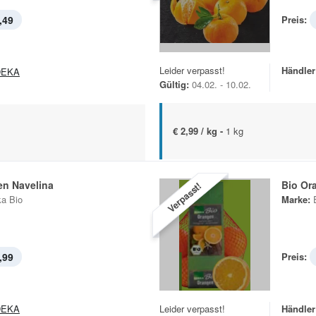
,49
Preis:
Leider verpasst!
Händler
DEKA
Gültig:
04.02. - 10.02.
€ 2,99 / kg -
1 kg
en Navelina
Bio Or
Verpasst!
a Bio
Marke:
,99
Preis:
DEKA
Leider verpasst!
Händler