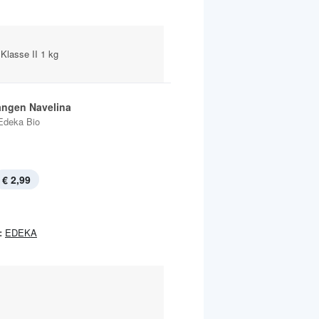
Klasse II 1 kg
angen Navelina
Edeka Bio
€ 2,99
:
EDEKA