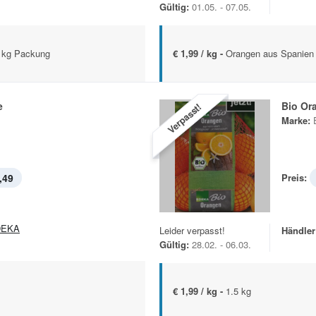
Gültig:
01.05. - 07.05.
I 1kg Packung
€ 1,99 / kg -
Orangen aus Spanien 
e
Bio Or
Verpasst!
Marke:
,49
Preis:
DEKA
Leider verpasst!
Händler
Gültig:
28.02. - 06.03.
€ 1,99 / kg -
1.5 kg