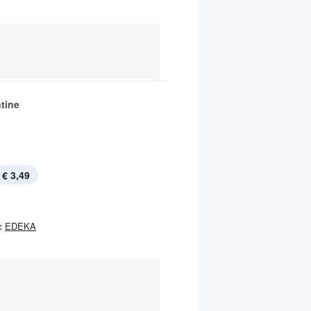
tine
€ 3,49
:
EDEKA