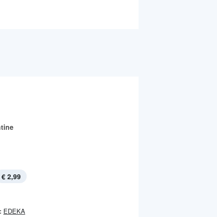
tine
€ 2,99
:
EDEKA