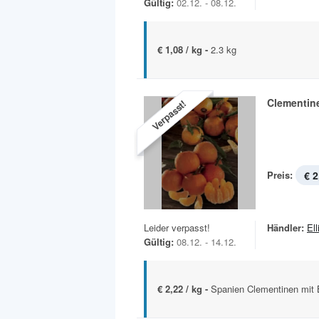
Gültig:
02.12. - 08.12.
€ 1,08 / kg -
2.3 kg
Clementin
Verpasst!
Preis:
€ 2
Leider verpasst!
Händler:
Ell
Gültig:
08.12. - 14.12.
€ 2,22 / kg -
Spanien Clementinen mit B