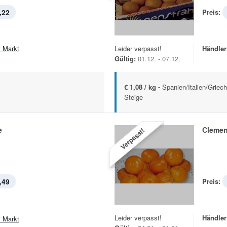
,22
Preis:
i Markt
Leider verpasst!
Händler
Gültig:
01.12. - 07.12.
€ 1,08 / kg -
Spanien/Italien/Griec
Steige
e
Clemen
Verpasst!
,49
Preis:
Leider verpasst!
Händler
i Markt