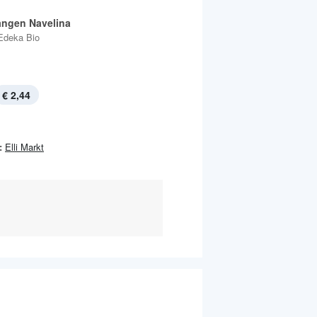
angen Navelina
Edeka Bio
€ 2,44
:
Elli Markt