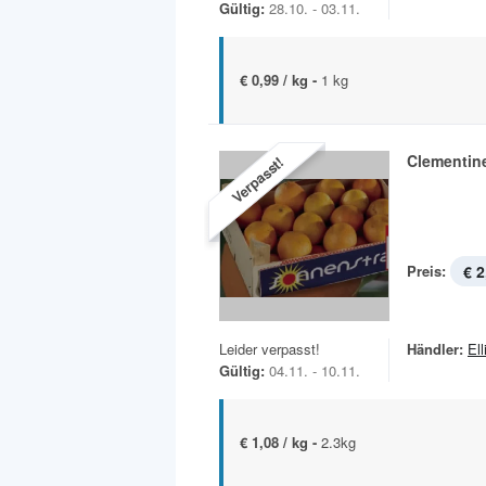
Gültig:
28.10. - 03.11.
€ 0,99 / kg -
1 kg
Clementin
Verpasst!
Preis:
€ 2
Leider verpasst!
Händler:
Ell
Gültig:
04.11. - 10.11.
€ 1,08 / kg -
2.3kg