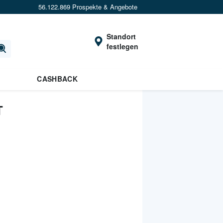
56.122.869 Prospekte & Angebote
Standort
festlegen
CASHBACK
T