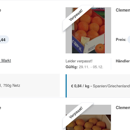
e
Clemen
Verpasst!
,44
Preis:
i Markt
Leider verpasst!
Händler
Gültig:
29.11. - 05.12.
I, 750g Netz
€ 0,84 / kg -
Spanien/Griechenland 
e
Clemen
Verpasst!