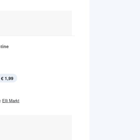
tine
€ 1,99
:
Elli Markt