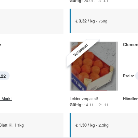
Gültig:
24.01. - 31.01.
€ 3,32 / kg -
750g
e
Clemen
Verpasst!
,22
Preis:
i Markt
Leider verpasst!
Händler
Gültig:
14.11. - 21.11.
latt Kl. I 1kg
€ 1,30 / kg -
2.3kg