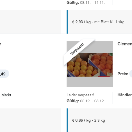
Gültig:
08.11. - 14.11.
€ 2,93 / kg -
mit Blatt Kl. I 1kg
e
Clemen
Verpasst!
,49
Preis:
i Markt
Leider verpasst!
Händler
Gültig:
02.12. - 08.12.
€ 0,86 / kg -
2.3 kg