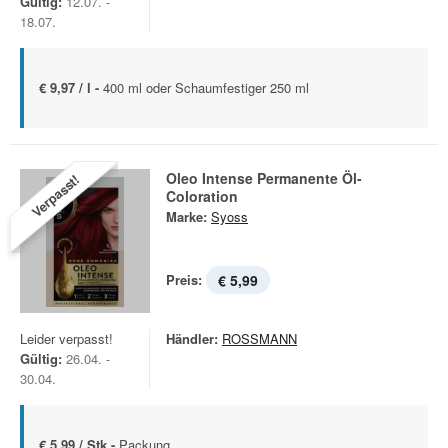
Gültig:
12.07. -
18.07.
€ 9,97 / l -
400 ml oder Schaumfestiger 250 ml
Oleo Intense Permanente Öl-
Verpasst!
Coloration
Marke:
Syoss
Preis:
€ 5,99
Leider verpasst!
Händler:
ROSSMANN
Gültig:
26.04. -
30.04.
€ 5,99 / Stk -
Packung