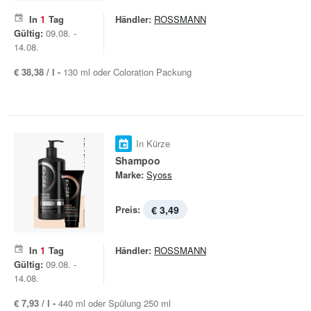
In
1
Tag
Händler:
ROSSMANN
Gültig:
09.08. -
14.08.
€ 38,38 / l -
130 ml oder Coloration Packung
In Kürze
Shampoo
Marke:
Syoss
Preis:
€ 3,49
In
1
Tag
Händler:
ROSSMANN
Gültig:
09.08. -
14.08.
€ 7,93 / l -
440 ml oder Spülung 250 ml