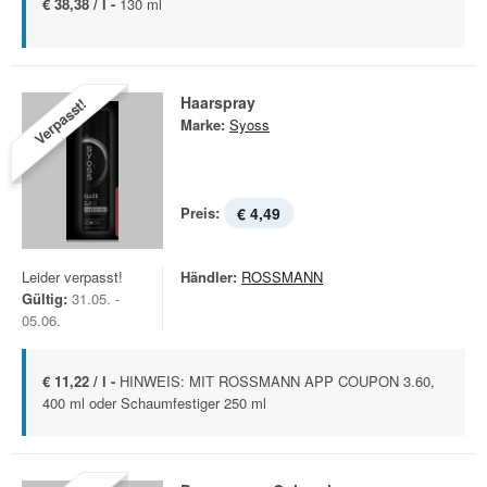
€ 38,38 / l -
130 ml
Haarspray
Verpasst!
Marke:
Syoss
Preis:
€ 4,49
Leider verpasst!
Händler:
ROSSMANN
Gültig:
31.05. -
05.06.
€ 11,22 / l -
HINWEIS: MIT ROSSMANN APP COUPON 3.60,
400 ml oder Schaumfestiger 250 ml