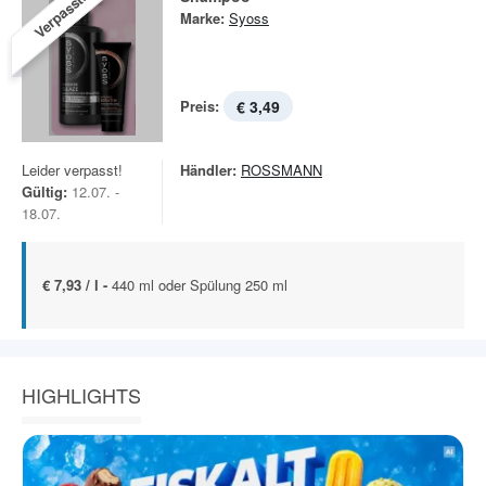
Verpasst!
Marke:
Syoss
Preis:
€ 3,49
Leider verpasst!
Händler:
ROSSMANN
Gültig:
12.07. -
18.07.
€ 7,93 / l -
440 ml oder Spülung 250 ml
HIGHLIGHTS