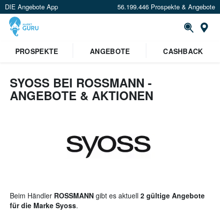
DIE Angebote App
56.199.446 Prospekte & Angebote
St
×
PROSPEKTE
ANGEBOTE
CASHBACK
Verrate uns deinen Standort um
Angebote in deiner Nähe
zu
sehen.
SYOSS BEI ROSSMANN -
ANGEBOTE & AKTIONEN
Standort festlegen
Beim Händler
ROSSMANN
gibt es aktuell
2 gültige Angebote
für die Marke Syoss
.