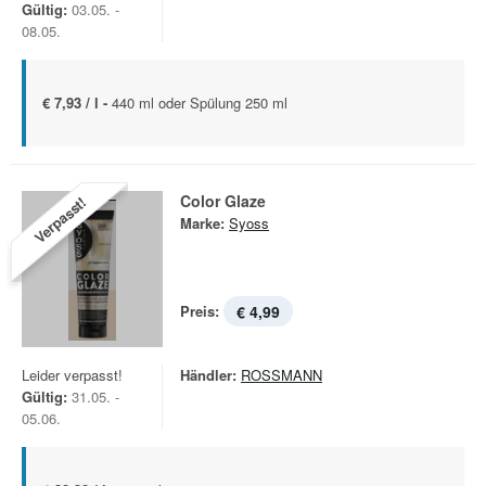
Gültig:
03.05. -
08.05.
€ 7,93 / l -
440 ml oder Spülung 250 ml
Color Glaze
Verpasst!
Marke:
Syoss
Preis:
€ 4,99
Leider verpasst!
Händler:
ROSSMANN
Gültig:
31.05. -
05.06.