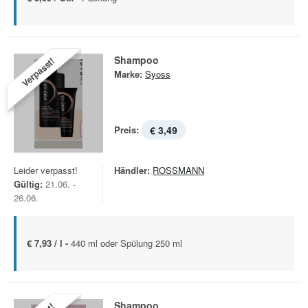
Shampoo
Verpasst!
Marke:
Syoss
Preis:
€ 3,49
Leider verpasst!
Händler:
ROSSMANN
Gültig:
21.06. -
26.06.
€ 7,93 / l -
440 ml oder Spülung 250 ml
Shampoo