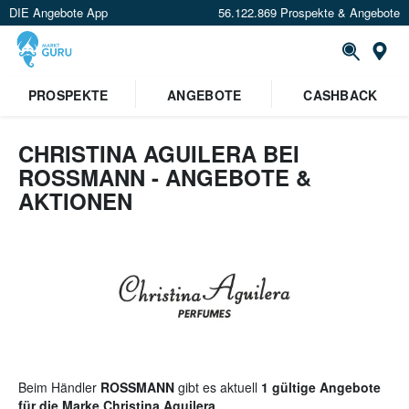
DIE Angebote App
56.122.869 Prospekte & Angebote
St
×
PROSPEKTE
ANGEBOTE
CASHBACK
Verrate uns deinen Standort um
Angebote in deiner Nähe
zu
sehen.
CHRISTINA AGUILERA BEI
ROSSMANN - ANGEBOTE &
Standort festlegen
AKTIONEN
Beim Händler
ROSSMANN
gibt es aktuell
1 gültige Angebote
für die Marke Christina Aguilera
.