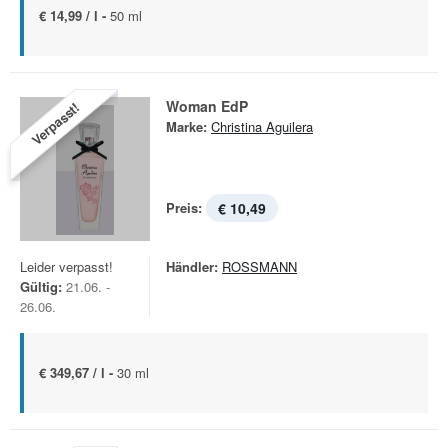
€ 14,99 / l -
50 ml
Woman EdP
Verpasst!
Marke:
Christina Aguilera
Preis:
€ 10,49
Leider verpasst!
Händler:
ROSSMANN
Gültig:
21.06. -
26.06.
€ 349,67 / l -
30 ml