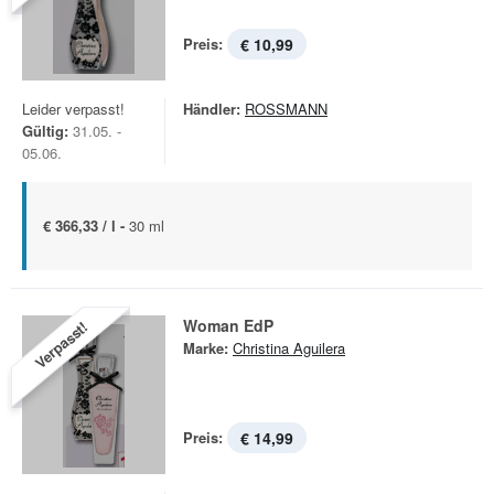
Preis:
€ 10,99
Leider verpasst!
Händler:
ROSSMANN
Gültig:
31.05. -
05.06.
€ 366,33 / l -
30 ml
Woman EdP
Verpasst!
Marke:
Christina Aguilera
Preis:
€ 14,99