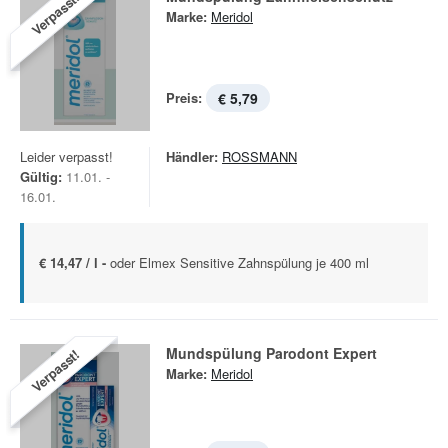
Verpasst!
Marke:
Meridol
Preis:
€ 5,79
Leider verpasst!
Händler:
ROSSMANN
Gültig:
11.01. -
16.01.
€ 14,47 / l -
oder Elmex Sensitive Zahnspülung je 400 ml
Mundspülung Parodont Expert
Verpasst!
Marke:
Meridol