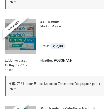
75 ml
Zahncreme
Verpasst!
Marke:
Meridol
Preis:
€ 7,99
Leider verpasst!
Händler:
ROSSMANN
Gültig:
12.07. -
18.07.
€ 53,27 / l -
oder Elmex Sensitive Zahncreme Doppelpack je 2 x
75 m
Mundspülung Zahnfleischschutz