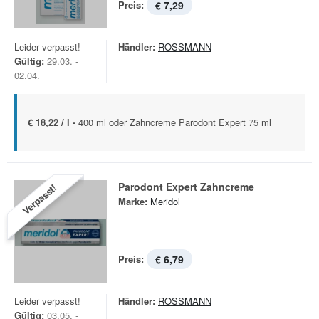
Preis:
€ 7,29
Leider verpasst!
Händler:
ROSSMANN
Gültig:
29.03. -
02.04.
€ 18,22 / l -
400 ml oder Zahncreme Parodont Expert 75 ml
Parodont Expert Zahncreme
Verpasst!
Marke:
Meridol
Preis:
€ 6,79
Leider verpasst!
Händler:
ROSSMANN
Gültig:
03.05. -