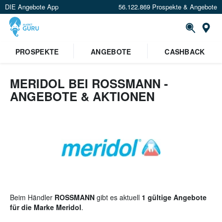
DIE Angebote App
56.122.869 Prospekte & Angebote
St
×
PROSPEKTE
ANGEBOTE
CASHBACK
Verrate uns deinen Standort um
Angebote in deiner Nähe
zu
sehen.
MERIDOL BEI ROSSMANN -
ANGEBOTE & AKTIONEN
Standort festlegen
Beim Händler
ROSSMANN
gibt es aktuell
1 gültige Angebote
für die Marke Meridol
.