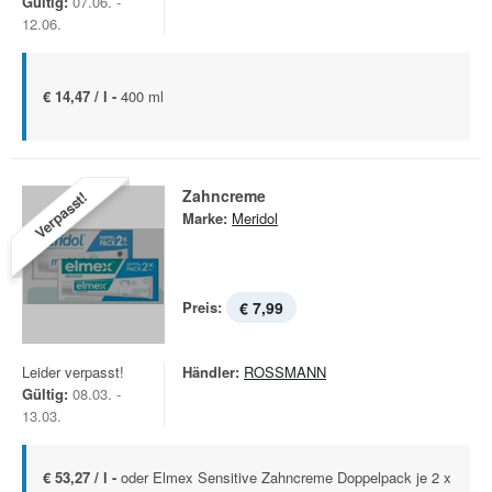
Gültig:
07.06. -
12.06.
€ 14,47 / l -
400 ml
Zahncreme
Verpasst!
Marke:
Meridol
Preis:
€ 7,99
Leider verpasst!
Händler:
ROSSMANN
Gültig:
08.03. -
13.03.
€ 53,27 / l -
oder Elmex Sensitive Zahncreme Doppelpack je 2 x