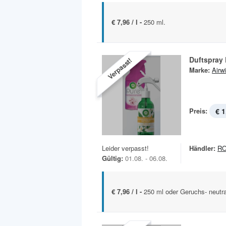
€ 7,96 / l -
250 ml.
Duftspray 
Verpasst!
Marke:
Airw
Preis:
€ 1
Leider verpasst!
Händler:
R
Gültig:
01.08. - 06.08.
€ 7,96 / l -
250 ml oder Geruchs- neutra