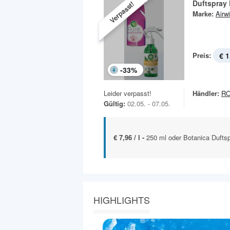
Duftspray 
Verpasst!
Marke:
Airw
Preis:
€ 1
-
33
%
Leider verpasst!
Händler:
R
Gültig:
02.05. - 07.05.
€ 7,96 / l -
250 ml oder Botanica Dufts
HIGHLIGHTS