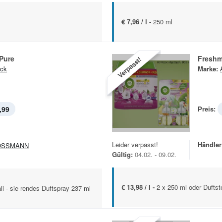
€ 7,96 / l -
250 ml
Pure
Freshm
Verpasst!
ick
Marke:
,99
Preis:
Leider verpasst!
Händler
OSSMANN
Gültig:
04.02. - 09.02.
€ 13,98 / l -
2 x 250 ml oder Duftst
li - sie rendes Duftspray 237 ml