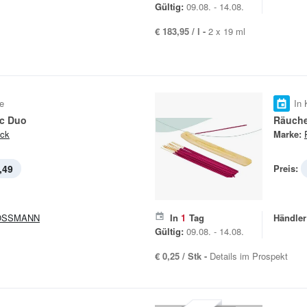
Gültig:
09.08. - 14.08.
€ 183,95 / l -
2 x 19 ml
e
In 
ic Duo
Räuche
ick
Marke:
,49
Preis:
OSSMANN
In
1
Tag
Händler
Gültig:
09.08. - 14.08.
€ 0,25 / Stk -
Details im Prospekt