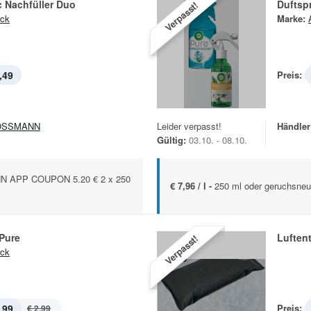
 Nachfüller Duo
Duftsp
Verpasst!
ick
Marke:
,49
Preis:
OSSMANN
Leider verpasst!
Händler
Gültig:
03.10. - 08.10.
 APP COUPON 5.20 € 2 x 250
€ 7,96 / l -
250 ml oder geruchsneut
Pure
Luften
Verpasst!
ick
,99
Preis:
€ 2,99