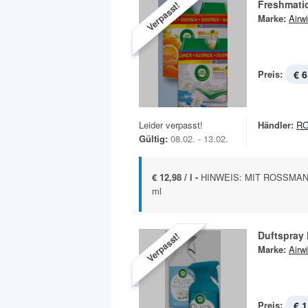
Freshmatic
Verpasst!
Marke:
Airw
Preis:
€ 6
Leider verpasst!
Händler:
R
Gültig:
08.02. - 13.02.
€ 12,98 / l -
HINWEIS: MIT ROSSMANN
ml
Duftspray 
Verpasst!
Marke:
Airw
Preis:
€ 1