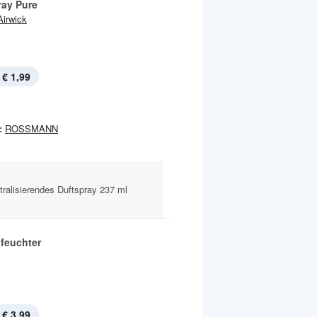
ray Pure
Airwick
€ 1,99
:
ROSSMANN
ralisierendes Duftspray 237 ml
tfeuchter
€ 3,99