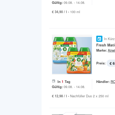
Gültig:
09.08. - 14.08.
€ 34,90 / l -
100 ml
In Kürz
Fresh Mat
Marke:
Airw
Preis:
€ 6
In
1
Tag
Händler:
R
Gültig:
09.08. - 14.08.
€ 12,98 / l -
Nachfüller Duo 2 x 250 ml