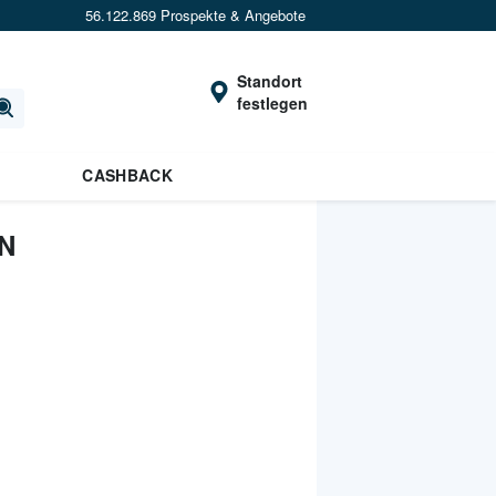
56.122.869 Prospekte & Angebote
Standort
festlegen
CASHBACK
N