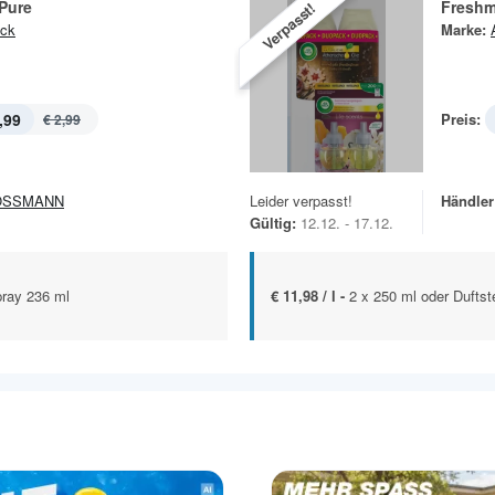
Pure
Freshm
Verpasst!
ick
Marke:
,99
Preis:
€ 2,99
OSSMANN
Leider verpasst!
Händler
Gültig:
12.12. - 17.12.
pray 236 ml
€ 11,98 / l -
2 x 250 ml oder Duftst