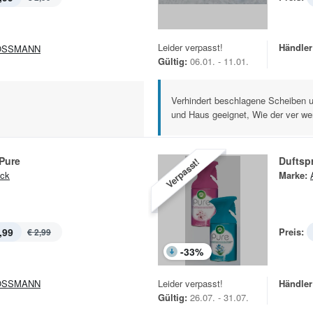
Leider verpasst!
Händler
OSSMANN
Gültig:
06.01. - 11.01.
Verhindert beschlagene Scheiben 
und Haus geeignet, Wie der ver we
Pure
Duftsp
Verpasst!
ick
Marke:
,99
Preis:
€ 2,99
-
33
%
OSSMANN
Leider verpasst!
Händler
Gültig:
26.07. - 31.07.