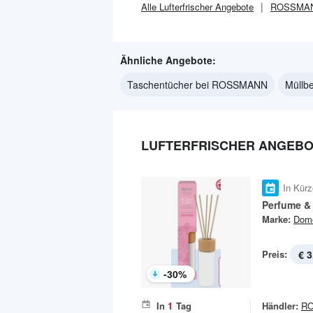
Alle
Lufterfrischer
Angebote
ROSSMA
Ähnliche Angebote:
Taschentücher bei ROSSMANN
Müllb
LUFTERFRISCHER ANGEBO
In Kürz
Perfume &
Marke:
Dom
Preis:
€ 3
-
30
%
In
1
Tag
Händler:
R