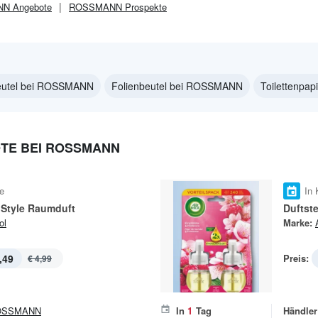
NN
Angebote
ROSSMANN
Prospekte
eutel bei ROSSMANN
Folienbeutel bei ROSSMANN
Toilettenpa
TE BEI ROSSMANN
e
In 
 Style Raumduft
Duftst
ol
Marke:
,49
Preis:
€ 4,99
OSSMANN
In
1
Tag
Händler