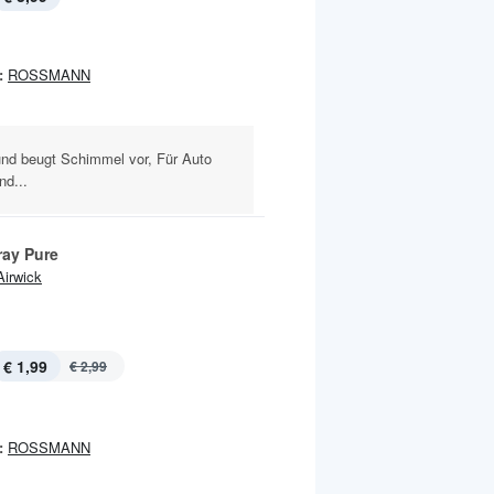
:
ROSSMANN
und beugt Schimmel vor, Für Auto
nd...
ray Pure
Airwick
€ 1,99
€ 2,99
:
ROSSMANN