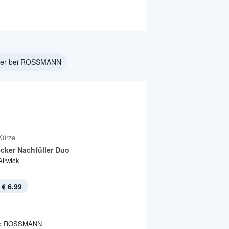
pier bei ROSSMANN
Kürze
ecker Nachfüller Duo
Airwick
€ 6,99
:
ROSSMANN