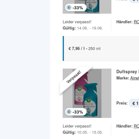
-
33
%
Leider verpasst!
Händler:
R
Gültig:
14.06. - 19.06.
€ 7,96 / l -
250 ml
Duftspray 
Verpasst!
Marke:
Airw
Preis:
€ 1
-
33
%
Leider verpasst!
Händler:
R
Gültig:
10.05. - 15.05.