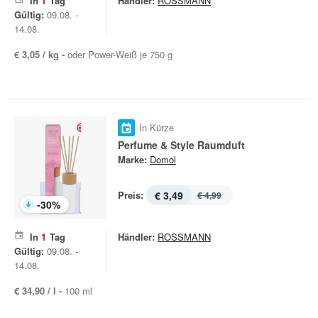
In
1
Tag
Händler:
ROSSMANN
Gültig:
09.08. -
14.08.
€ 3,05 / kg -
oder Power-Weiß je 750 g
In Kürze
Perfume & Style Raumduft
Marke:
Domol
Preis:
€ 3,49
€ 4,99
-
30
%
In
1
Tag
Händler:
ROSSMANN
Gültig:
09.08. -
14.08.
€ 34,90 / l -
100 ml