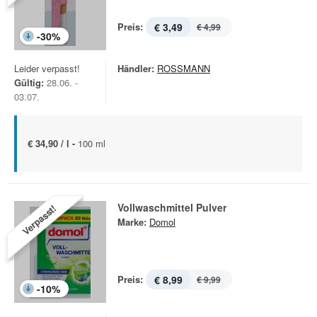
Preis:
€ 3,49
€ 4,99
-
30
%
Leider verpasst!
Händler:
ROSSMANN
Gültig:
28.06. -
03.07.
€ 34,90 / l -
100 ml
Vollwaschmittel Pulver
Verpasst!
Marke:
Domol
Preis:
€ 8,99
€ 9,99
-
10
%