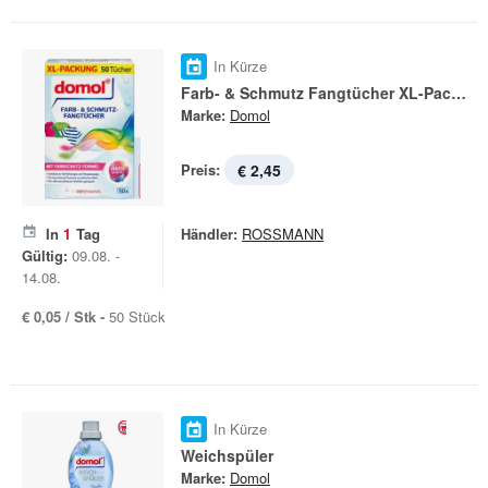
In Kürze
Farb- & Schmutz Fangtücher XL-Packung
Marke:
Domol
Preis:
€ 2,45
In
1
Tag
Händler:
ROSSMANN
Gültig:
09.08. -
14.08.
€ 0,05 / Stk -
50 Stück
In Kürze
Weichspüler
Marke:
Domol