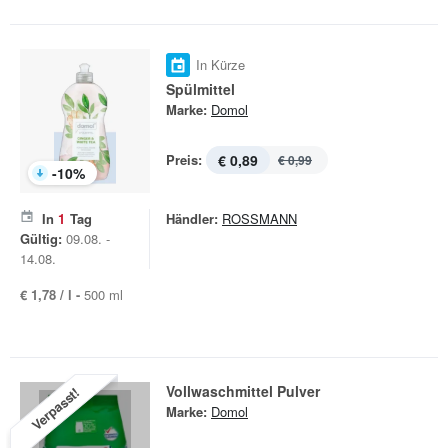
In Kürze
Spülmittel
Marke:
Domol
Preis:
€ 0,89
€ 0,99
-
10
%
In
1
Tag
Händler:
ROSSMANN
Gültig:
09.08. -
14.08.
€ 1,78 / l -
500 ml
Vollwaschmittel Pulver
Verpasst!
Marke:
Domol