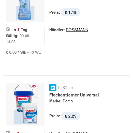
Preis:
€ 1,19
In
1
Tag
Händler:
ROSSMANN
Gültig:
09.08. -
14.08.
€ 0,03 / Stk -
40 WL
In Kürze
Fleckentferner Universal
Marke:
Domol
Preis:
€ 2,29