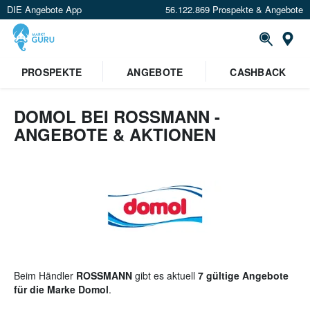
DIE Angebote App
56.122.869 Prospekte & Angebote
St
×
PROSPEKTE
ANGEBOTE
CASHBACK
Verrate uns deinen Standort um
Angebote in deiner Nähe
zu
sehen.
DOMOL BEI ROSSMANN -
ANGEBOTE & AKTIONEN
Standort festlegen
Beim Händler
ROSSMANN
gibt es aktuell
7 gültige Angebote
für die Marke Domol
.