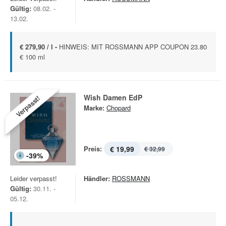
Gültig:
08.02. -
13.02.
€ 279,90 / l -
HINWEIS: MIT ROSSMANN APP COUPON 23.80
€ 100 ml
Wish Damen EdP
Verpasst!
Marke:
Chopard
Preis:
€ 19,99
€ 32,99
-
39
%
Leider verpasst!
Händler:
ROSSMANN
Gültig:
30.11. -
05.12.