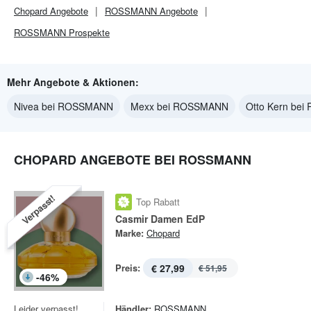
Chopard
Angebote
ROSSMANN
Angebote
ROSSMANN
Prospekte
Mehr Angebote & Aktionen:
Nivea bei ROSSMANN
Mexx bei ROSSMANN
Otto Kern be
CHOPARD ANGEBOTE BEI ROSSMANN
Verpasst!
Top Rabatt
Casmir Damen EdP
Marke:
Chopard
Preis:
€ 27,99
€ 51,95
-
46
%
Leider verpasst!
Händler:
ROSSMANN