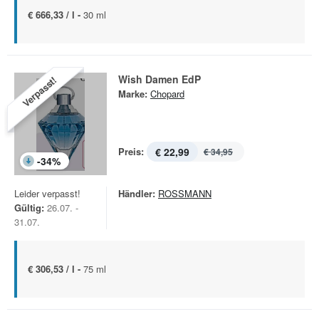
€ 666,33 / l -
30 ml
Wish Damen EdP
Verpasst!
Marke:
Chopard
Preis:
€ 22,99
€ 34,95
-
34
%
Leider verpasst!
Händler:
ROSSMANN
Gültig:
26.07. -
31.07.
€ 306,53 / l -
75 ml