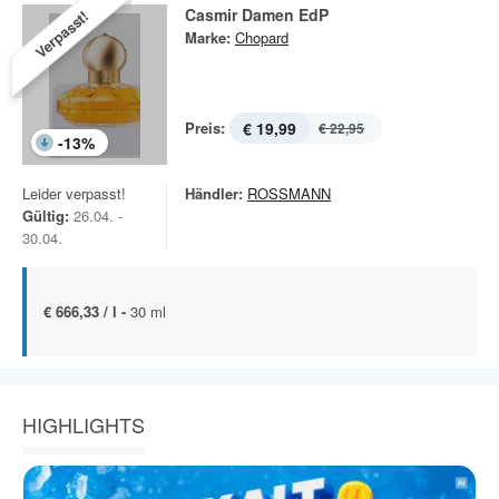
Casmir Damen EdP
Verpasst!
Marke:
Chopard
Preis:
€ 19,99
€ 22,95
-
13
%
Leider verpasst!
Händler:
ROSSMANN
Gültig:
26.04. -
30.04.
€ 666,33 / l -
30 ml
HIGHLIGHTS