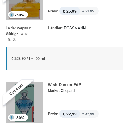
Preis:
€ 25,99
€ 51,95
-
50
%
Leider verpasst!
Händler:
ROSSMANN
Gültig:
14.12. -
19.12.
€ 259,90 / l -
100 ml
Wish Damen EdP
Verpasst!
Marke:
Chopard
Preis:
€ 22,99
€ 32,99
-
30
%