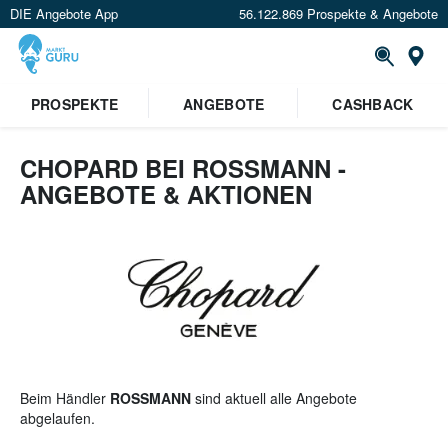
DIE Angebote App
56.122.869 Prospekte & Angebote
St
×
PROSPEKTE
ANGEBOTE
CASHBACK
Verrate uns deinen Standort um
Angebote in deiner Nähe
zu
sehen.
CHOPARD BEI ROSSMANN -
ANGEBOTE & AKTIONEN
Standort festlegen
Beim Händler
ROSSMANN
sind aktuell alle Angebote
abgelaufen.