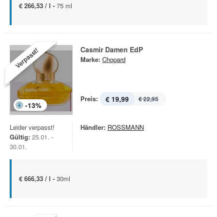
€ 266,53 / l -
75 ml
Casmir Damen EdP
Verpasst!
Marke:
Chopard
Preis:
€ 19,99
€ 22,95
-
13
%
Leider verpasst!
Händler:
ROSSMANN
Gültig:
25.01. -
30.01.
€ 666,33 / l -
30ml