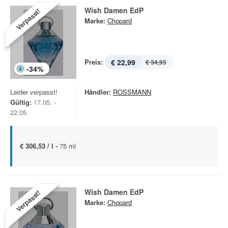
Wish Damen EdP
Verpasst!
Marke:
Chopard
Preis:
€ 22,99
€ 34,95
-
34
%
Leider verpasst!
Händler:
ROSSMANN
Gültig:
17.05. -
22.05.
€ 306,53 / l -
75 ml
Wish Damen EdP
Verpasst!
Marke:
Chopard