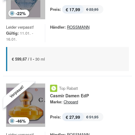
Preis:
€ 17,99
€ 22,95
-
22
%
Leider verpasst!
Händler:
ROSSMANN
Gültig:
11.01. -
16.01.
€ 599,67 / l -
30 ml
Verpasst!
Top Rabatt
Casmir Damen EdP
Marke:
Chopard
Preis:
€ 27,99
€ 51,95
-
46
%
Leider verpasst!
Händler:
ROSSMANN