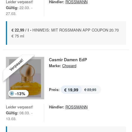
Leider verpasst!
Händler:
ROSSMANN
Gültig:
22.03. -
27.03.
€ 22,99 / l -
HINWEIS: MIT ROSSMANN APP COUPON 20.70
€ 75 ml
Casmir Damen EdP
Verpasst!
Marke:
Chopard
Preis:
€ 19,99
€ 22,95
-
13
%
Leider verpasst!
Händler:
ROSSMANN
Gültig:
08.03. -
13.03.