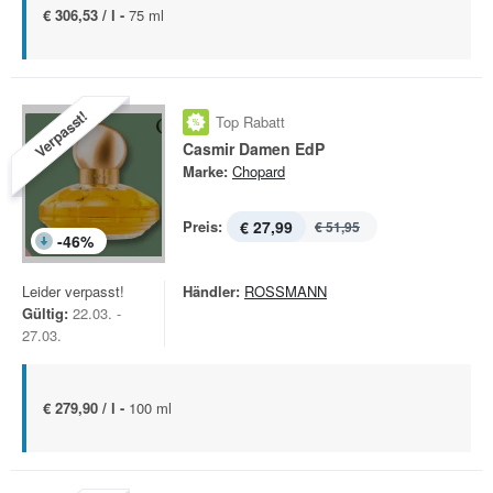
€ 306,53 / l -
75 ml
Verpasst!
Top Rabatt
Casmir Damen EdP
Marke:
Chopard
Preis:
€ 27,99
€ 51,95
-
46
%
Leider verpasst!
Händler:
ROSSMANN
Gültig:
22.03. -
27.03.
€ 279,90 / l -
100 ml