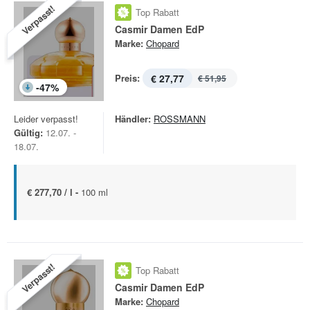
Verpasst!
Top Rabatt
Casmir Damen EdP
Marke:
Chopard
Preis:
€ 27,77
€ 51,95
-
47
%
Leider verpasst!
Händler:
ROSSMANN
Gültig:
12.07. -
18.07.
€ 277,70 / l -
100 ml
Verpasst!
Top Rabatt
Casmir Damen EdP
Marke:
Chopard