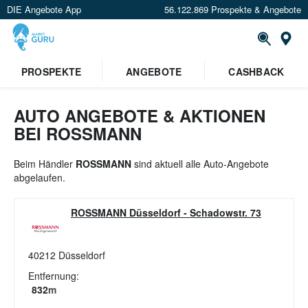
DIE Angebote App
56.122.869 Prospekte & Angebote
St
×
PROSPEKTE
ANGEBOTE
CASHBACK
Verrate uns deinen Standort um
Angebote in deiner Nähe
zu
sehen.
AUTO ANGEBOTE & AKTIONEN
BEI ROSSMANN
Standort festlegen
Beim Händler
ROSSMANN
sind aktuell alle Auto-Angebote
abgelaufen.
ROSSMANN Düsseldorf
-
Schadowstr. 73
40212
Düsseldorf
Entfernung:
832
m