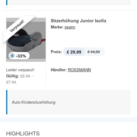
Sitzerhöhung Junior lsofix
Verpasst!
Marke:
osann
Preis:
€ 29,99
€ 44,90
-
33
%
Leider verpasst!
Händler:
ROSSMANN
Gültig:
22.04. -
27.04.
Auto-Kindersitzerhöhung
HIGHLIGHTS