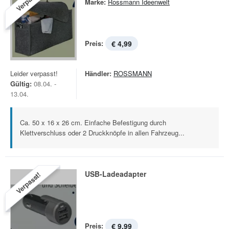
Verpasst!
Marke:
Rossmann Ideenwelt
Preis:
€ 4,99
Leider verpasst!
Händler:
ROSSMANN
Gültig:
08.04. -
13.04.
Ca. 50 x 16 x 26 cm. Einfache Befestigung durch
Klettverschluss oder 2 Druckknöpfe in allen Fahrzeug...
USB-Ladeadapter
Verpasst!
Preis:
€ 9,99