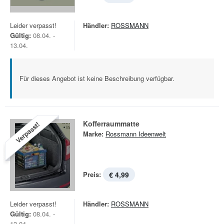
Leider verpasst!
Händler:
ROSSMANN
Gültig:
08.04. -
13.04.
Für dieses Angebot ist keine Beschreibung verfügbar.
Kofferraummatte
Verpasst!
Marke:
Rossmann Ideenwelt
Preis:
€ 4,99
Leider verpasst!
Händler:
ROSSMANN
Gültig:
08.04. -
13.04.