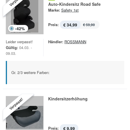
Verpasst!
Auto-Kindersitz Road Safe
Marke:
Safety 1st
Preis:
€ 34,99
€ 59,90
-
42
%
Leider verpasst!
Händler:
ROSSMANN
Gültig:
04.03. -
09.03.
Gr. 2/3 weitere Farben:
Kindersitzerhöhung
Verpasst!
Preis:
€ 9,99