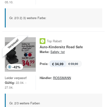
05.10.
Gr. 2/3 2) 3) weitere Farbe:
Verpasst!
Top Rabatt
Auto-Kindersitz Road Safe
Marke:
Safety 1st
Preis:
€ 34,99
€ 59,90
-
42
%
Leider verpasst!
Händler:
ROSSMANN
Gültig:
22.04. -
27.04.
Gr. 2/3 weitere Farben