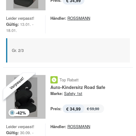
Preis:
€ 34,99
Leider verpasst!
Händler:
ROSSMANN
Gültig:
13.01. -
18.01.
Gr. 2/3
Verpasst!
Top Rabatt
Auto-Kindersitz Road Safe
Marke:
Safety 1st
Preis:
€ 34,99
€ 59,90
-
42
%
Leider verpasst!
Händler:
ROSSMANN
Gültig:
30.09. -