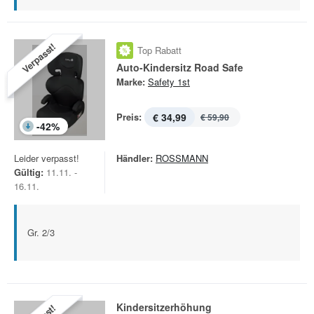
Verpasst!
Top Rabatt
Auto-Kindersitz Road Safe
Marke:
Safety 1st
Preis:
€ 34,99
€ 59,90
-
42
%
Leider verpasst!
Händler:
ROSSMANN
Gültig:
11.11. -
16.11.
Gr. 2/3
Kindersitzerhöhung