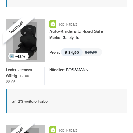
Verpasst!
Top Rabatt
Auto-Kindersitz Road Safe
Marke:
Safety 1st
Preis:
€ 34,99
€ 59,90
-
42
%
Leider verpasst!
Händler:
ROSSMANN
Gültig:
17.06. -
22.06.
Gr. 2/3 weitere Farbe:
Top Rabatt