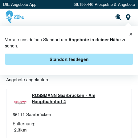
DIE Angebote App
56.199.446 Prospekte & Angebote
St
×
PROSPEKTE
ANGEBOTE
CASHBACK
Verrate uns deinen Standort um
Angebote in deiner Nähe
zu
sehen.
REISE UND KOMFORT ANGEBOTE
& AKTIONEN BEI ROSSMANN
Standort festlegen
Beim Händler
ROSSMANN
sind aktuell alle Reise und Komfort-
Angebote abgelaufen.
ROSSMANN Saarbrücken
-
Am
Hauptbahnhof 4
66111
Saarbrücken
Entfernung:
2.3
km