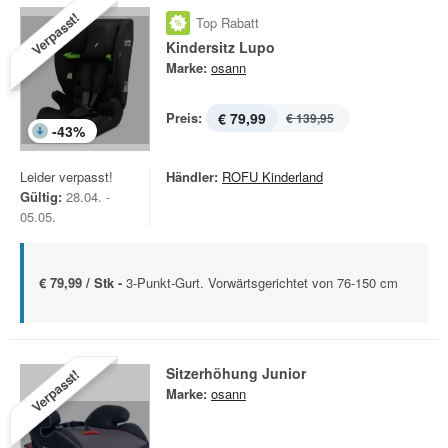
Verpasst!
Top Rabatt
Kindersitz Lupo
Marke:
osann
Preis:
€ 79,99
€ 139,95
-
43
%
Leider verpasst!
Händler:
ROFU Kinderland
Gültig:
28.04. -
05.05.
€ 79,99 / Stk -
3-Punkt-Gurt. Vorwärtsgerichtet von 76-150 cm
Sitzerhöhung Junior
Verpasst!
Marke:
osann