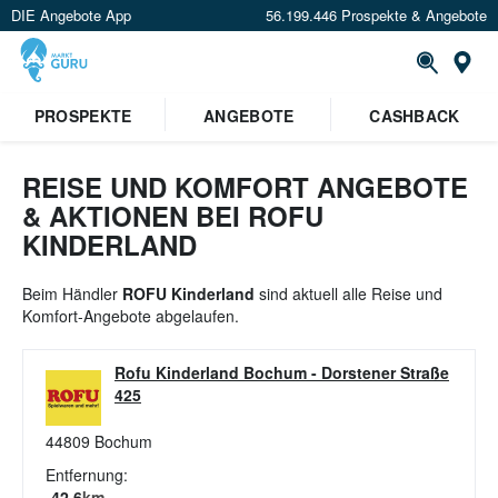
DIE Angebote App
56.199.446 Prospekte & Angebote
St
×
PROSPEKTE
ANGEBOTE
CASHBACK
Verrate uns deinen Standort um
Angebote in deiner Nähe
zu
sehen.
REISE UND KOMFORT ANGEBOTE
& AKTIONEN BEI ROFU
Standort festlegen
KINDERLAND
Beim Händler
ROFU Kinderland
sind aktuell alle Reise und
Komfort-Angebote abgelaufen.
Rofu Kinderland Bochum
-
Dorstener Straße
425
44809
Bochum
Entfernung:
42.6
km