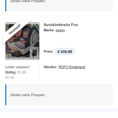
Details siehe Prospekt.
Autokindersitz Fox
Verpasst!
Marke:
osann
Preis:
€ 249,99
Leider verpasst!
Händler:
ROFU Kinderland
Gültig:
31.05. -
31.10.
Details siehe Prospekt.