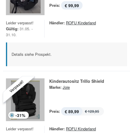
Preis:
€ 99,99
Leider verpasst!
Händler:
ROFU Kinderland
Gültig:
31.05. -
31.10.
Details siehe Prospekt.
Kinderautositz Trillo Shield
Verpasst!
Marke:
Joie
Preis:
€ 89,99
€ 129,95
-
31
%
Leider verpasst!
Händler:
ROFU Kinderland