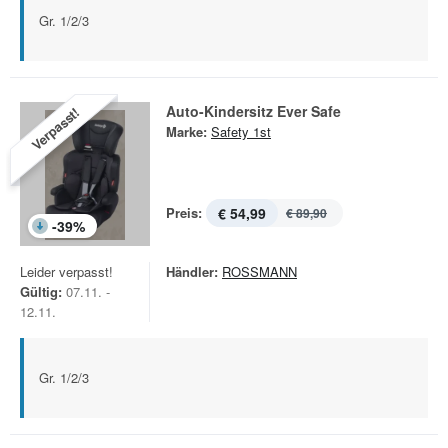
Gr. 1/2/3
Auto-Kindersitz Ever Safe
Verpasst!
Marke:
Safety 1st
Preis:
€ 54,99
€ 89,90
-
39
%
Leider verpasst!
Händler:
ROSSMANN
Gültig:
07.11. -
12.11.
Gr. 1/2/3