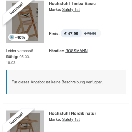
Hochstuhl Timba Basic
Verpasst!
Marke:
Safety 1st
Preis:
€ 47,99
€ 79,90
-
40
%
Leider verpasst!
Händler:
ROSSMANN
Gültig:
05.03. -
19.03.
Für dieses Angebot ist keine Beschreibung verfügbar.
Hochstuhl Nordik natur
Verpasst!
Marke:
Safety 1st