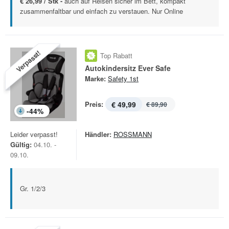
€ 26,99 / Stk -
auch auf Reisen sicher im Bett, kompakt
zusammenfaltbar und einfach zu verstauen. Nur Online
Verpasst!
Top Rabatt
Autokindersitz Ever Safe
Marke:
Safety 1st
Preis:
€ 49,99
€ 89,90
-
44
%
Leider verpasst!
Händler:
ROSSMANN
Gültig:
04.10. -
09.10.
Gr. 1/2/3