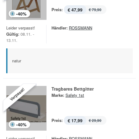
Preis:
€ 47,99
€ 79,90
-
40
%
Leider verpasst!
Händler:
ROSSMANN
Gültig:
08.11. -
13.11.
natur
Tragbares Bettgitter
Verpasst!
Marke:
Safety 1st
Preis:
€ 17,99
€ 29,90
-
40
%
Leider verpasst!
Händler:
ROSSMANN