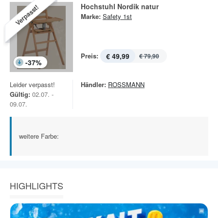
Hochstuhl Nordik natur
Verpasst!
Marke:
Safety 1st
Preis:
€ 49,99
€ 79,90
-
37
%
Leider verpasst!
Händler:
ROSSMANN
Gültig:
02.07. -
09.07.
weitere Farbe:
HIGHLIGHTS