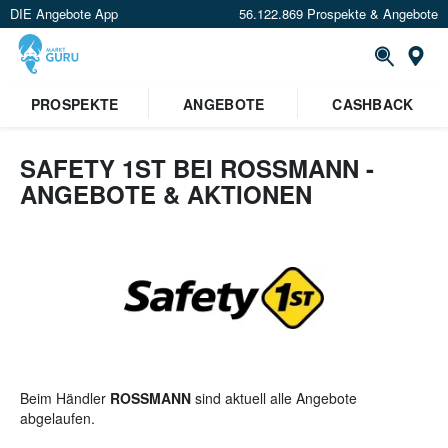
DIE Angebote App
56.122.869 Prospekte & Angebote
St
×
PROSPEKTE
ANGEBOTE
CASHBACK
Verrate uns deinen Standort um
Angebote in deiner Nähe
zu
sehen.
SAFETY 1ST BEI ROSSMANN -
ANGEBOTE & AKTIONEN
Standort festlegen
Beim Händler
ROSSMANN
sind aktuell alle Angebote
abgelaufen.