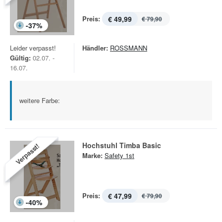
Preis:
€ 49,99
€ 79,90
-
37
%
Leider verpasst!
Händler:
ROSSMANN
Gültig:
02.07. -
16.07.
weitere Farbe:
Hochstuhl Timba Basic
Verpasst!
Marke:
Safety 1st
Preis:
€ 47,99
€ 79,90
-
40
%