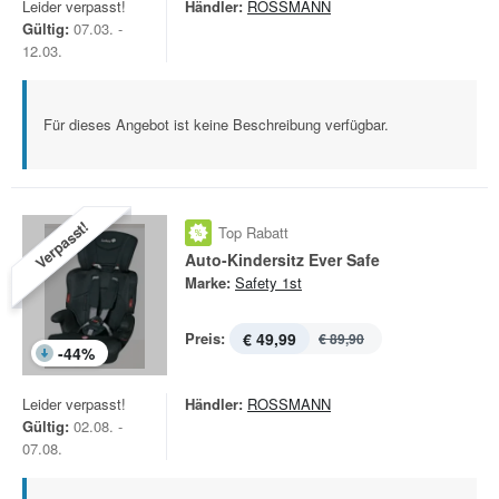
Leider verpasst!
Händler:
ROSSMANN
Gültig:
07.03. -
12.03.
Für dieses Angebot ist keine Beschreibung verfügbar.
Verpasst!
Top Rabatt
Auto-Kindersitz Ever Safe
Marke:
Safety 1st
Preis:
€ 49,99
€ 89,90
-
44
%
Leider verpasst!
Händler:
ROSSMANN
Gültig:
02.08. -
07.08.