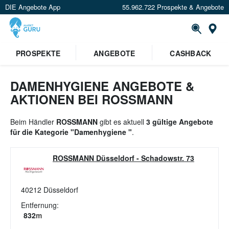
DIE Angebote App
55.962.722 Prospekte & Angebote
St
×
PROSPEKTE
ANGEBOTE
CASHBACK
Verrate uns deinen Standort um
Angebote in deiner Nähe
zu
sehen.
DAMENHYGIENE ANGEBOTE &
AKTIONEN BEI ROSSMANN
Standort festlegen
Beim Händler
ROSSMANN
gibt es aktuell
3 gültige Angebote
für die Kategorie "Damenhygiene "
.
ROSSMANN Düsseldorf
-
Schadowstr. 73
40212
Düsseldorf
Entfernung:
832
m