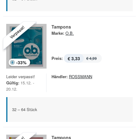
Tampons
Verpasst!
Marke:
O.B.
Preis:
€ 3,33
€ 4,99
-
33
%
Leider verpasst!
Händler:
ROSSMANN
Gültig:
15.12. -
20.12.
32 – 64 Stück
Tampons