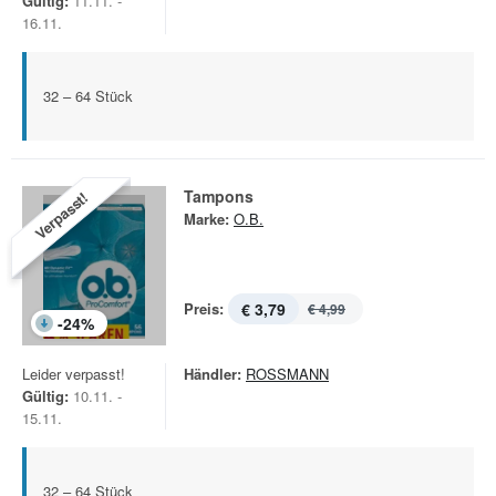
Gültig:
11.11. -
16.11.
32 – 64 Stück
Tampons
Verpasst!
Marke:
O.B.
Preis:
€ 3,79
€ 4,99
-
24
%
Leider verpasst!
Händler:
ROSSMANN
Gültig:
10.11. -
15.11.
32 – 64 Stück