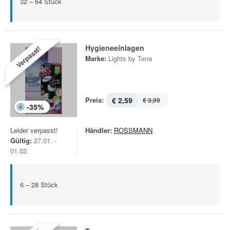
32 – 64 Stück
Hygieneeinlagen
Verpasst!
Marke:
Lights by Tena
Preis:
€ 2,59
€ 3,99
-
35
%
Leider verpasst!
Händler:
ROSSMANN
Gültig:
27.01. -
01.02.
6 – 28 Stück