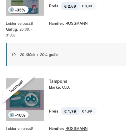
Preis:
€ 2,69
€ 3,99
-
33
%
Leider verpasst!
Händler:
ROSSMANN
Gültig:
26.08. -
31.08.
10 – 20 Stück + 20% gratis
Tampons
Verpasst!
Marke:
O.B.
Preis:
€ 1,79
€ 1,99
-
10
%
Leider verpasst!
Händler:
ROSSMANN