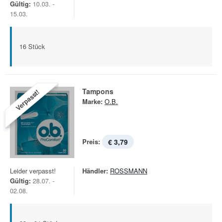
Gültig:
10.03. -
15.03.
16 Stück
Tampons
Verpasst!
Marke:
O.B.
Preis:
€ 3,79
Leider verpasst!
Händler:
ROSSMANN
Gültig:
28.07. -
02.08.