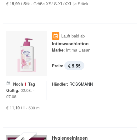
€ 15,99 / Stk -
Größe XS/ S-XL/XXL je Stück
Läuft bald ab
Intimwaschlotion
Marke:
Intima Liasan
Preis:
€ 5,55
Noch
1
Tag
Händler:
ROSSMANN
Gültig:
02.08. -
07.08.
€ 11,10 / l -
500 ml
Hygieneeinlagen