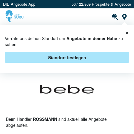
DIE Angebote App
56.122.869 Prospekte & Angebote
St
×
PROSPEKTE
ANGEBOTE
CASHBACK
Verrate uns deinen Standort um
Angebote in deiner Nähe
zu
sehen.
BEBE BEI ROSSMANN -
ANGEBOTE & AKTIONEN
Standort festlegen
Beim Händler
ROSSMANN
sind aktuell alle Angebote
abgelaufen.