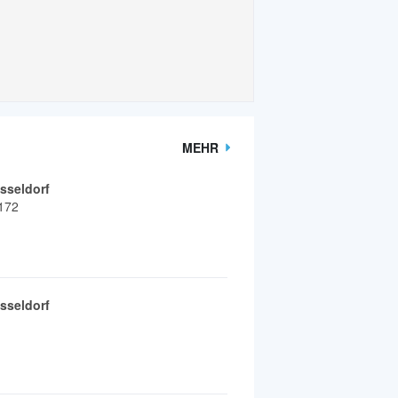
MEHR
seldorf
 172
seldorf