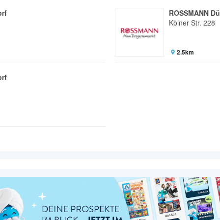
rf
ROSSMANN Düs
Kölner Str. 228
2.5km
rf