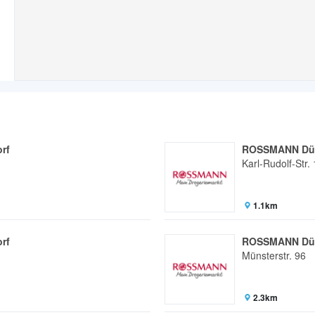
rf
ROSSMANN Düs
Karl-Rudolf-Str.
1.1km
rf
ROSSMANN Düs
Münsterstr. 96
2.3km