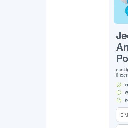
Je
An
Po
markt
finden
P
W
K