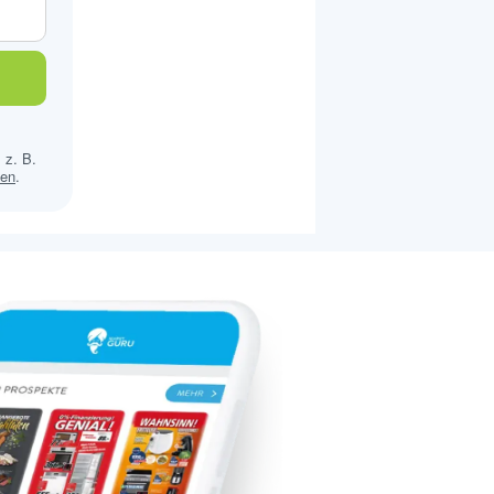
 z. B.
sen
.