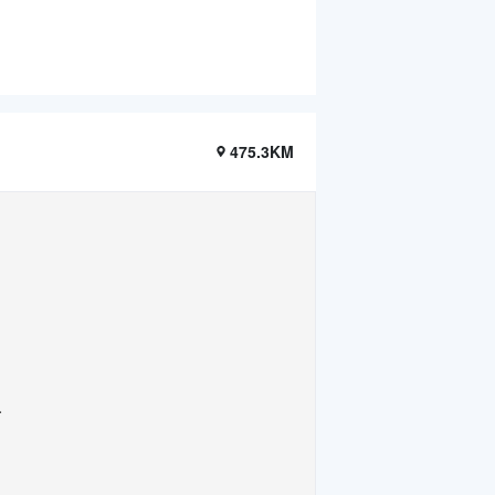
475.3KM
.