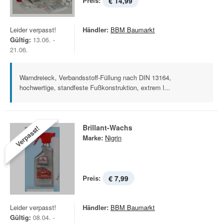
Preis:
€ 14,99
Leider verpasst!
Händler:
BBM Baumarkt
Gültig:
13.06. -
21.06.
Warndreieck, Verbandsstoff-Füllung nach DIN 13164,
hochwertige, standfeste Fußkonstruktion, extrem l...
Brillant-Wachs
Verpasst!
Marke:
Nigrin
Preis:
€ 7,99
Leider verpasst!
Händler:
BBM Baumarkt
Gültig:
08.04. -