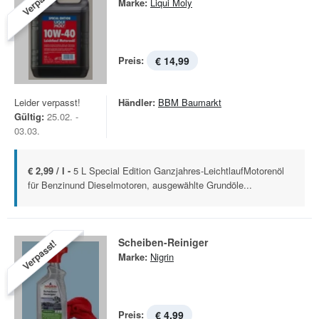
Verpasst!
Marke:
Liqui Moly
Preis:
€ 14,99
Leider verpasst!
Händler:
BBM Baumarkt
Gültig:
25.02. -
03.03.
€ 2,99 / l -
5 L Special Edition Ganzjahres-LeichtlaufMotorenöl
für Benzinund Dieselmotoren, ausgewählte Grundöle...
Scheiben-Reiniger
Verpasst!
Marke:
Nigrin
Preis:
€ 4,99