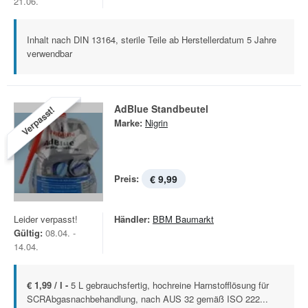
21.06.
Inhalt nach DIN 13164, sterile Teile ab Herstellerdatum 5 Jahre
verwendbar
AdBlue Standbeutel
Verpasst!
Marke:
Nigrin
Preis:
€ 9,99
Leider verpasst!
Händler:
BBM Baumarkt
Gültig:
08.04. -
14.04.
€ 1,99 / l -
5 L gebrauchsfertig, hochreine Harnstofflösung für
SCRAbgasnachbehandlung, nach AUS 32 gemäß ISO 222...