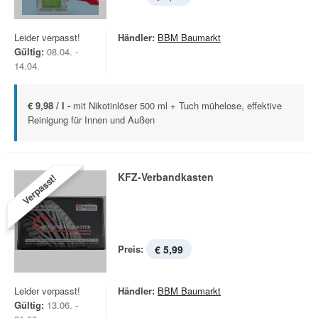
Leider verpasst!
Händler:
BBM Baumarkt
Gültig:
08.04. -
14.04.
€ 9,98 / l -
mit Nikotinlöser 500 ml + Tuch mühelose, effektive
Reinigung für Innen und Außen
KFZ-Verbandkasten
Verpasst!
Preis:
€ 5,99
Leider verpasst!
Händler:
BBM Baumarkt
Gültig:
13.06. -