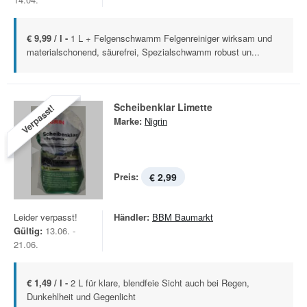
€ 9,99 / l -
1 L + Felgenschwamm Felgenreiniger wirksam und
materialschonend, säurefrei, Spezialschwamm robust un...
Scheibenklar Limette
Verpasst!
Marke:
Nigrin
Preis:
€ 2,99
Leider verpasst!
Händler:
BBM Baumarkt
Gültig:
13.06. -
21.06.
€ 1,49 / l -
2 L für klare, blendfeie Sicht auch bei Regen,
Dunkehlheit und Gegenlicht