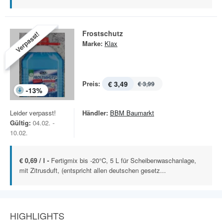
Frostschutz
Verpasst!
Marke:
Klax
Preis:
€ 3,49
€ 3,99
-
13
%
Leider verpasst!
Händler:
BBM Baumarkt
Gültig:
04.02. -
10.02.
€ 0,69 / l -
Fertigmix bis -20°C, 5 L für Scheibenwaschanlage,
mit Zitrusduft, (entspricht allen deutschen gesetz...
HIGHLIGHTS