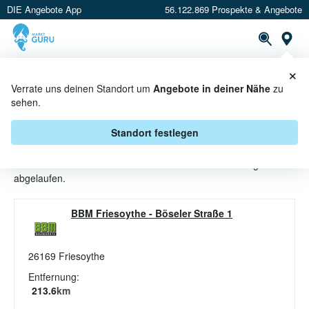
DIE Angebote App
56.122.869 Prospekte & Angebote
St
×
PROSPEKTE
ANGEBOTE
CASHBACK
Verrate uns deinen Standort um
Angebote in deiner Nähe
zu
sehen.
AUTO ANGEBOTE & AKTIONEN
BEI BBM BAUMARKT
Standort festlegen
Beim Händler
BBM Baumarkt
sind aktuell alle Auto-Angebote
abgelaufen.
BBM Friesoythe
-
Böseler Straße 1
26169
Friesoythe
Entfernung:
213.6
km