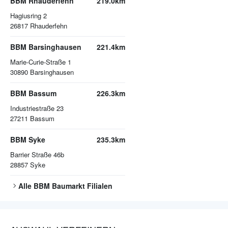
BBM Rhauderfehn
219.0km
Hagiusring 2
26817
Rhauderfehn
BBM Barsinghausen
221.4km
Marie-Curie-Straße 1
30890
Barsinghausen
BBM Bassum
226.3km
Industriestraße 23
27211
Bassum
BBM Syke
235.3km
Barrier Straße 46b
28857
Syke
Alle
BBM Baumarkt
Filialen