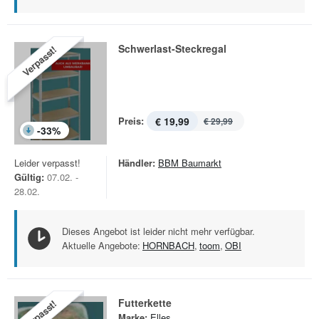
Schwerlast-Steckregal
Verpasst!
Preis:
€ 19,99
€ 29,99
-
33
%
Leider verpasst!
Händler:
BBM Baumarkt
Gültig:
07.02. -
28.02.
Dieses Angebot ist leider nicht mehr verfügbar.
Aktuelle Angebote:
HORNBACH
,
toom
,
OBI
Futterkette
Verpasst!
Marke:
Elles