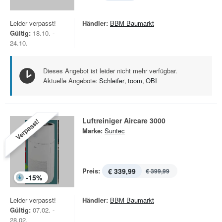
Leider verpasst!
Händler:
BBM Baumarkt
Gültig:
18.10. -
24.10.
Dieses Angebot ist leider nicht mehr verfügbar.
Aktuelle Angebote:
Schleifer
,
toom
,
OBI
Luftreiniger Aircare 3000
Verpasst!
Marke:
Suntec
Preis:
€ 339,99
€ 399,99
-
15
%
Leider verpasst!
Händler:
BBM Baumarkt
Gültig:
07.02. -
28.02.