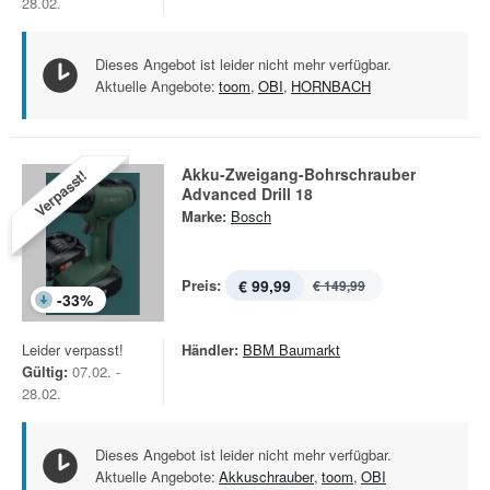
28.02.
Dieses Angebot ist leider nicht mehr verfügbar.
Aktuelle Angebote:
toom
,
OBI
,
HORNBACH
Akku-Zweigang-Bohrschrauber
Verpasst!
Advanced Drill 18
Marke:
Bosch
Preis:
€ 99,99
€ 149,99
-
33
%
Leider verpasst!
Händler:
BBM Baumarkt
Gültig:
07.02. -
28.02.
Dieses Angebot ist leider nicht mehr verfügbar.
Aktuelle Angebote:
Akkuschrauber
,
toom
,
OBI