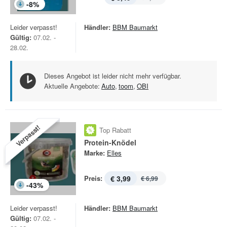
-
8
%
Leider verpasst!
Händler:
BBM Baumarkt
Gültig:
07.02. -
28.02.
Dieses Angebot ist leider nicht mehr verfügbar.
Aktuelle Angebote:
Auto
,
toom
,
OBI
Verpasst!
Top Rabatt
Protein-Knödel
Marke:
Elles
Preis:
€ 3,99
€ 6,99
-
43
%
Leider verpasst!
Händler:
BBM Baumarkt
Gültig:
07.02. -