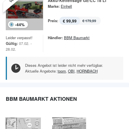
Akku-Kettensäge GE-LC 18 Li
Marke:
Einhell
Preis:
€ 99,99
€ 179,99
-
44
%
Leider verpasst!
Händler:
BBM Baumarkt
Gültig:
07.02. -
28.02.
Dieses Angebot ist leider nicht mehr verfügbar.
Aktuelle Angebote:
toom
,
OBI
,
HORNBACH
BBM BAUMARKT AKTIONEN