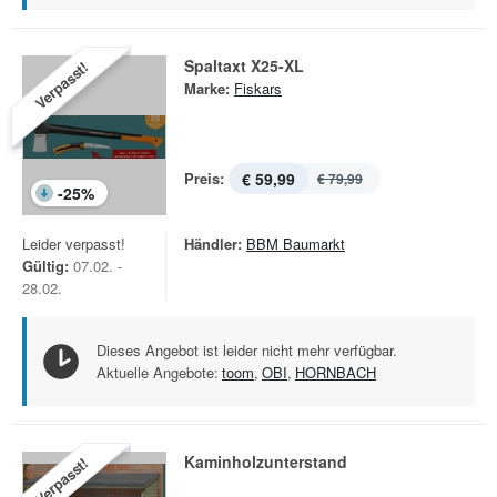
Spaltaxt X25-XL
Verpasst!
Marke:
Fiskars
Preis:
€ 59,99
€ 79,99
-
25
%
Leider verpasst!
Händler:
BBM Baumarkt
Gültig:
07.02. -
28.02.
Dieses Angebot ist leider nicht mehr verfügbar.
Aktuelle Angebote:
toom
,
OBI
,
HORNBACH
Kaminholzunterstand
Verpasst!