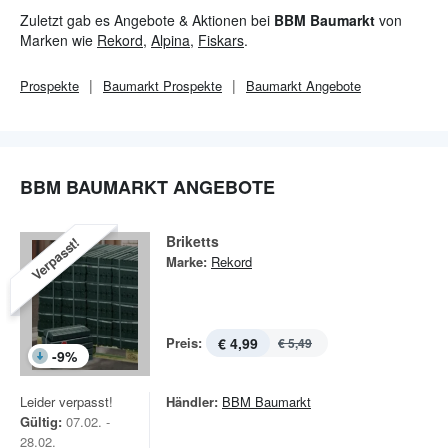
das Unternehmen vor allem auf die kompetente und persönliche
Zuletzt gab es Angebote & Aktionen bei
BBM Baumarkt
von
Beratung seiner Kunden.
Marken wie
Rekord
,
Alpina
,
Fiskars
.
Prospekte
Baumarkt
Prospekte
Baumarkt
Angebote
BBM BAUMARKT ANGEBOTE
Briketts
Verpasst!
Marke:
Rekord
Preis:
€ 4,99
€ 5,49
-
9
%
Leider verpasst!
Händler:
BBM Baumarkt
Gültig:
07.02. -
28.02.