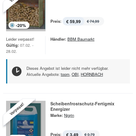
Preis:
€ 59,99
€ 74,99
-
20
%
Leider verpasst!
Händler:
BBM Baumarkt
Gültig:
07.02. -
28.02.
Dieses Angebot ist leider nicht mehr verfügbar.
Aktuelle Angebote:
toom
,
OBI
,
HORNBACH
Scheibenfrostschutz-Fertigmix
Verpasst!
Energizer
Marke:
Nigrin
Preis:
€ 3,49
€ 3,79