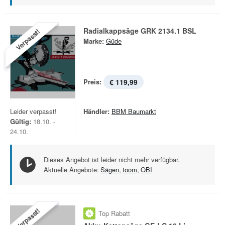
Radialkappsäge GRK 2134.1 BSL
Verpasst!
Marke:
Güde
Preis:
€ 119,99
Leider verpasst!
Händler:
BBM Baumarkt
Gültig:
18.10. -
24.10.
Dieses Angebot ist leider nicht mehr verfügbar.
Aktuelle Angebote:
Sägen
,
toom
,
OBI
Verpasst!
Top Rabatt