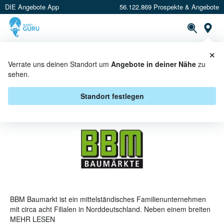
DIE Angebote App
56.122.869 Prospekte & Angebote
St
×
PROSPEKTE
ANGEBOTE
CASHBACK
Verrate uns deinen Standort um
Angebote in deiner Nähe
zu
sehen.
BBM BAUMARKT ANGEBOTE &
AKTIONEN
Standort festlegen
BBM Baumarkt ist ein mittelständisches Familienunternehmen
mit circa acht Filialen in Norddeutschland. Neben einem breiten
Sortiment an
MEHR LESEN
Baumarktartikeln
und auch
Gartenartikeln
setzt