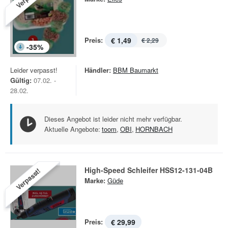
Preis:
€ 1,49
€ 2,29
-
35
%
Leider verpasst!
Händler:
BBM Baumarkt
Gültig:
07.02. -
28.02.
Dieses Angebot ist leider nicht mehr verfügbar.
Aktuelle Angebote:
toom
,
OBI
,
HORNBACH
High-Speed Schleifer HSS12-131-04B
Verpasst!
Marke:
Güde
Preis:
€ 29,99