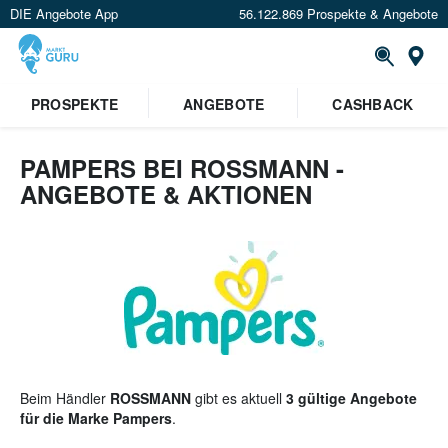
DIE Angebote App
56.122.869 Prospekte & Angebote
St
×
PROSPEKTE
ANGEBOTE
CASHBACK
Verrate uns deinen Standort um
Angebote in deiner Nähe
zu
sehen.
PAMPERS BEI ROSSMANN -
ANGEBOTE & AKTIONEN
Standort festlegen
Beim Händler
ROSSMANN
gibt es aktuell
3 gültige Angebote
für die Marke Pampers
.