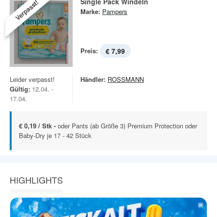
Single Pack Windeln
Verpasst!
Marke:
Pampers
Preis:
€ 7,99
Leider verpasst!
Händler:
ROSSMANN
Gültig:
12.04. -
17.04.
€ 0,19 / Stk -
oder Pants (ab Größe 3) Premium Protection oder
Baby-Dry je 17 - 42 Stück
HIGHLIGHTS