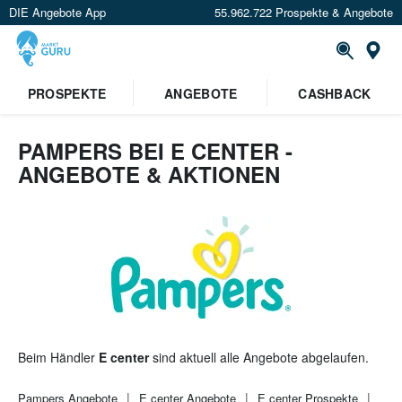
DIE Angebote App
55.962.722 Prospekte & Angebote
St
×
PROSPEKTE
ANGEBOTE
CASHBACK
Verrate uns deinen Standort um
Angebote in deiner Nähe
zu
sehen.
PAMPERS BEI E CENTER -
ANGEBOTE & AKTIONEN
Standort festlegen
Beim Händler
E center
sind aktuell alle Angebote abgelaufen.
Pampers
Angebote
E center
Angebote
E center
Prospekte