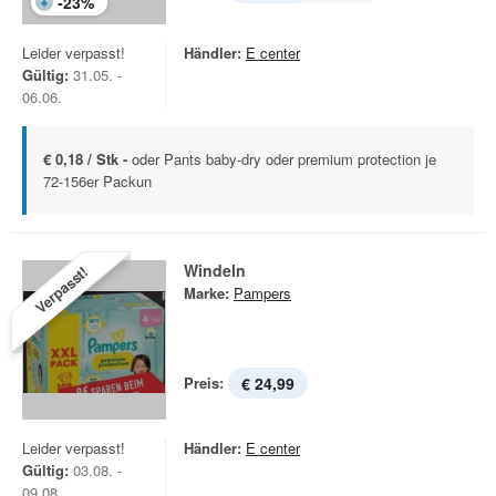
-
23
%
Leider verpasst!
Händler:
E center
Gültig:
31.05. -
06.06.
€ 0,18 / Stk -
oder Pants baby-dry oder premium protection je
72-156er Packun
Windeln
Verpasst!
Marke:
Pampers
Preis:
€ 24,99
Leider verpasst!
Händler:
E center
Gültig:
03.08. -
09.08.