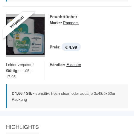
Feuchttücher
Verpasst!
Marke:
Pampers
Preis:
€ 4,99
Leider verpasst!
Händler:
E center
Gültig:
11.05. -
17.05.
€ 1,66 / Stk -
sensitiv, fresh clean oder aqua je 3x48/5x52er
Packung
HIGHLIGHTS