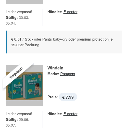
Leider verpasst!
Händler:
E center
Gültig:
30.03. -
05.04.
€ 0,51 / Stk -
oder Pants baby-dry oder premium protection je
15-35er Packung
Windeln
Verpasst!
Marke:
Pampers
Preis:
€ 7,99
Leider verpasst!
Händler:
E center
Gültig:
29.06. -
05.07.