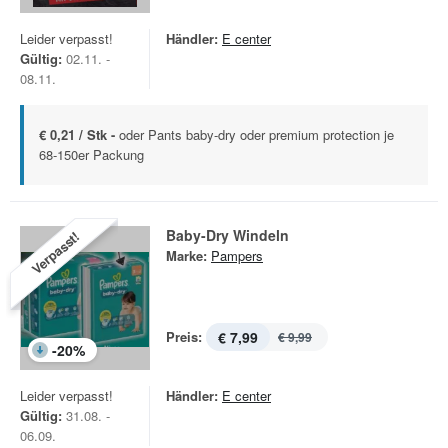
Leider verpasst!
Händler:
E center
Gültig:
02.11. -
08.11.
€ 0,21 / Stk -
oder Pants baby-dry oder premium protection je
68-150er Packung
Baby-Dry Windeln
Verpasst!
Marke:
Pampers
Preis:
€ 7,99
€ 9,99
-
20
%
Leider verpasst!
Händler:
E center
Gültig:
31.08. -
06.09.