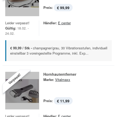
Preis:
€ 99,99
Leider verpasst!
Händler:
E center
Gültig:
18.02. -
24.02.
€ 99,99 / Stk -
champagner/grau, 30 Vibrationsstufen, individuell
einstellbar 3 voreingestellte Programme, inkl. Exp...
Hornhautentferner
Verpasst!
Marke:
Vitalmaxx
Preis:
€ 11,99
Leider verpasst!
Händler:
E center