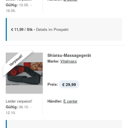
Gültig:
10.05. -
16.05.
€ 11,99 / Stk -
Details im Prospekt
Shiatsu-Massagegerät
Verpasst!
Marke:
Vitalmaxx
Preis:
€ 29,99
Leider verpasst!
Händler:
E center
Gültig:
06.10. -
12.10.