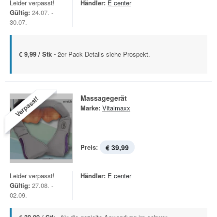
Leider verpasst!
Händler:
E center
Gültig:
24.07. -
30.07.
€ 9,99 / Stk -
2er Pack Details siehe Prospekt.
Massagegerät
Verpasst!
Marke:
Vitalmaxx
Preis:
€ 39,99
Leider verpasst!
Händler:
E center
Gültig:
27.08. -
02.09.