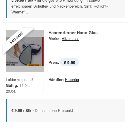
€ 39,99 / Stk -
für die gezielte Anwendung im schwer
erreichbaren Schulter- und Nackenbereich, 3in1: Rotlicht-
Wärmef...
Haarentferner Nano Glas
Verpasst!
Marke:
Vitalmaxx
Preis:
€ 9,99
Leider verpasst!
Händler:
E center
Gültig:
14.04. -
20.04.
€ 9,99 / Stk -
Details siehe Prospekt