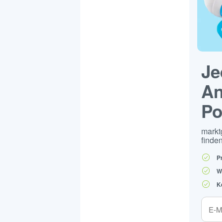
Je
An
Po
markt
finden
P
W
K