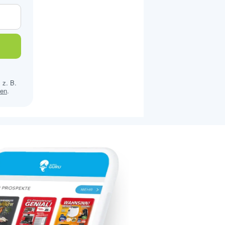
 z. B.
sen
.