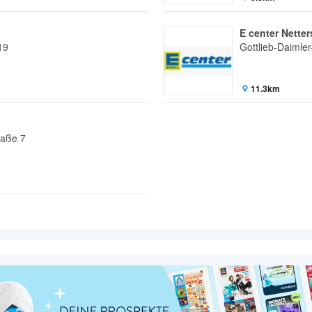
E center Nette
19
Gottlieb-Daimler
11.3km
raße 7