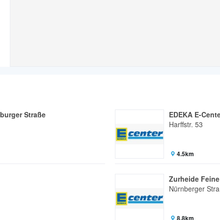
burger Straße
EDEKA E-Center
Harffstr. 53
4.5km
Zurheide Feine
Nürnberger Str
8.8km