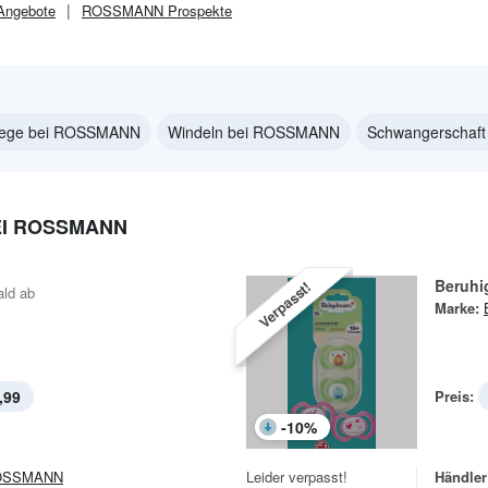
ngebote
ROSSMANN
Prospekte
lege bei ROSSMANN
Windeln bei ROSSMANN
Schwangerschaf
I ROSSMANN
Beruhi
Verpasst!
ald ab
Marke:
,99
Preis:
-
10
%
OSSMANN
Leider verpasst!
Händler