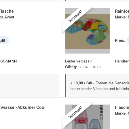
Flasche
Rainfor
Verpasst!
ips Avent
Marke:
,45
Preis:
OSSMANN
Leider verpasst!
Händler
Gültig:
28.04. - 10.05.
€ 19,98 / Stk -
Fördert die Sensori
beruhigender Vibration und fröhliche
nwasser-Abkühler Cool
Flasch
Verpasst!
Marke: