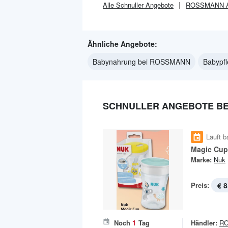
Alle
Schnuller
Angebote
ROSSMANN
A
Ähnliche Angebote:
Babynahrung bei ROSSMANN
Babypf
SCHNULLER ANGEBOTE BE
Läuft b
Magic Cup
Marke:
Nuk
Preis:
€ 8
Noch
1
Tag
Händler:
R