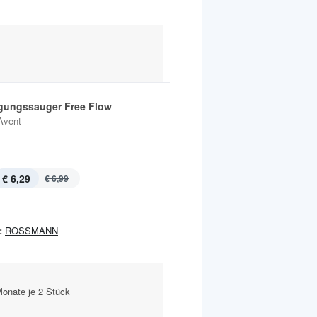
gungssauger Free Flow
Avent
€ 6,29
€ 6,99
:
ROSSMANN
Monate je 2 Stück