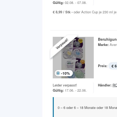
Gültig:
02.08. - 07.08.
€ 8,99 / Stk -
oder Action Cup je 230 ml j
Beruhigun
Verpasst!
Marke:
Aven
Preis:
€ 6
-
10
%
Leider verpasst!
Händler:
R
Gültig:
17.06. - 22.06.
0 – 6 oder 6 – 18 Monate oder 18 Mona