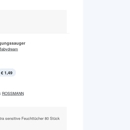
gungssauger
Babydream
€ 1,49
:
ROSSMANN
tra sensitive Feuchttücher 80 Stück