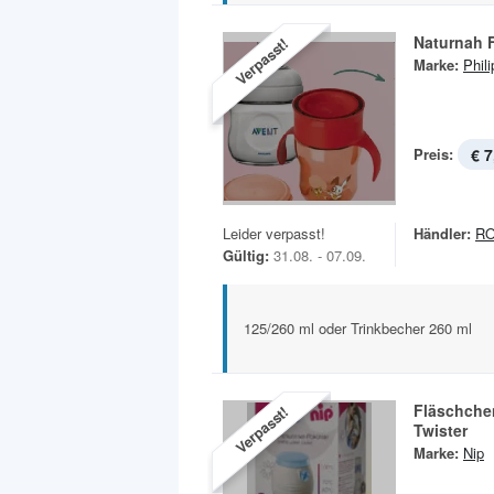
Naturnah 
Verpasst!
Marke:
Phil
Preis:
€ 7
Leider verpasst!
Händler:
R
Gültig:
31.08. - 07.09.
125/260 ml oder Trinkbecher 260 ml
Fläschche
Verpasst!
Twister
Marke:
Nip