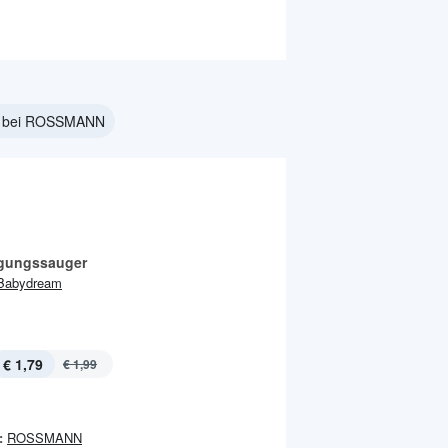
t bei ROSSMANN
gungssauger
Babydream
€ 1,79
€ 1,99
:
ROSSMANN