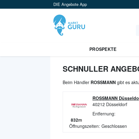
DIE Angebote App
PROSPEKTE
SCHNULLER ANGEBO
Beim Händler
ROSSMANN
gibt es akt
ROSSMANN Düsseldo
40212
Düsseldorf
Entfernung:
832
m
Öffnungszeiten:
Geschlossen