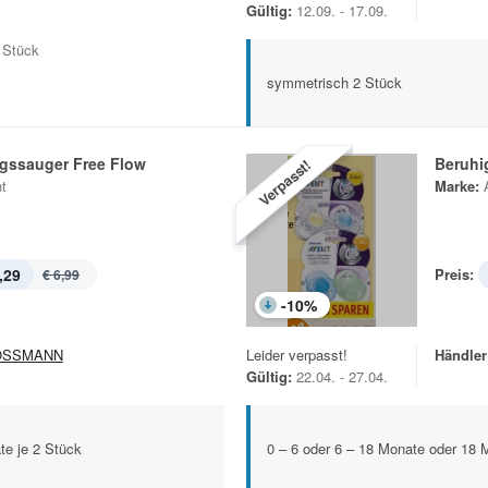
Gültig:
12.09. - 17.09.
e Stück
symmetrisch 2 Stück
gssauger Free Flow
Beruhi
Verpasst!
t
Marke:
,29
Preis:
€ 6,99
-
10
%
OSSMANN
Leider verpasst!
Händler
Gültig:
22.04. - 27.04.
te je 2 Stück
0 – 6 oder 6 – 18 Monate oder 18 