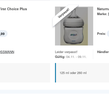
irst Choice Plus
Naturn
Verpasst!
Marke:
,99
Preis:
OSSMANN
Leider verpasst!
Händler
Gültig:
04.11. - 09.11.
125 ml oder 260 ml