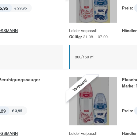
5,95
Preis:
€ 29,95
OSSMANN
Leider verpasst!
Händler
Gültig:
31.08. - 07.09.
300/150 ml
 Beruhigungssauger
Flasch
Verpasst!
Marke:
,29
Preis:
€ 3,95
OSSMANN
Leider verpasst!
Händler