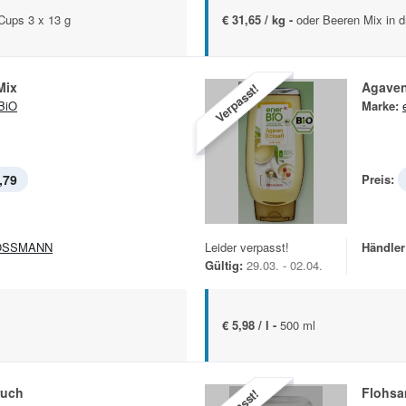
Cups 3 x 13 g
€ 31,65 / kg -
oder Beeren Mix in d
Mix
Agaven
Verpasst!
BiO
Marke:
,79
Preis:
OSSMANN
Leider verpasst!
Händler
Gültig:
29.03. - 02.04.
€ 5,98 / l -
500 ml
ruch
Flohsa