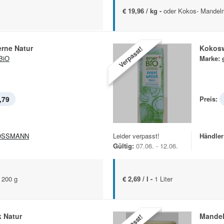
€ 19,96 / kg -
oder Kokos- Mandelm
rne Natur
Kokosw
Verpasst!
BiO
Marke:
,79
Preis:
OSSMANN
Leider verpasst!
Händler
Gültig:
07.06. - 12.06.
 200 g
€ 2,69 / l -
1 Liter
k Natur
Mande