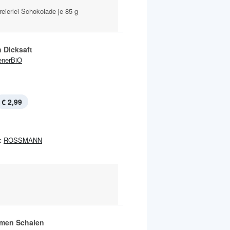
reierlei Schokolade je 85 g
 Dicksaft
enerBiO
€ 2,99
:
ROSSMANN
men Schalen