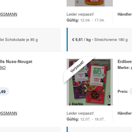
OSSMANN
Leider verpasst!
Händler
Gültig:
12.04. - 17.04.
rlei Schokolade je 85 g
€ 6,61 / kg -
Streichcreme 180 g
lls Nuss-Nougat
Erdbee
Verpasst!
BiO
Marke:
,49
Preis:
OSSMANN
Leider verpasst!
Händler
Gültig:
12.07. - 18.07.