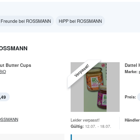
e Freunde bei ROSSMANN
HiPP bei ROSSMANN
ROSSMANN
ut Butter Cups
Dattel
Verpasst!
BiO
Marke:
,49
Preis:
OSSMANN
Leider verpasst!
Händler
Gültig:
12.07. - 18.07.