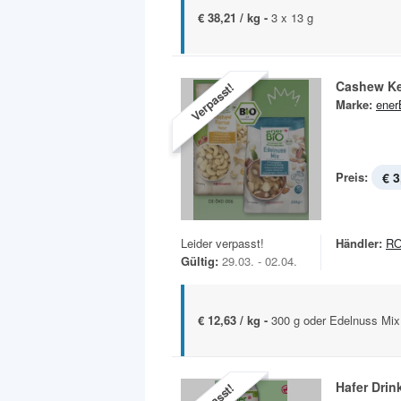
€ 38,21 / kg -
3 x 13 g
Cashew Ke
Verpasst!
Marke:
ener
Preis:
€ 3
Leider verpasst!
Händler:
R
Gültig:
29.03. - 02.04.
€ 12,63 / kg -
300 g oder Edelnuss Mix
Hafer Drin