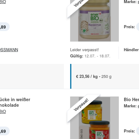
Verpasst!
BiO
Marke:
,89
Preis:
OSSMANN
Leider verpasst!
Händler
Gültig:
12.07. - 18.07.
€ 23,56 / kg -
250 g
ücke in weißer
Bio Her
Verpasst!
hokolade
Marke:
BiO
,69
Preis: