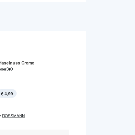
 Haselnuss Creme
enerBiO
€ 4,99
:
ROSSMANN