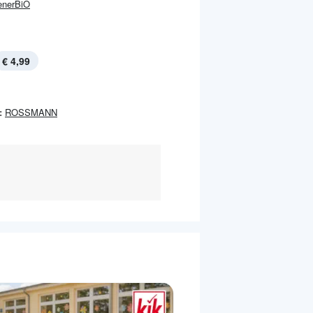
enerBiO
€ 4,99
:
ROSSMANN