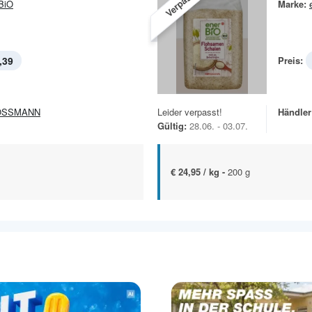
Verpasst!
BiO
Marke:
,39
Preis:
OSSMANN
Leider verpasst!
Händler
Gültig:
28.06. - 03.07.
€ 24,95 / kg -
200 g