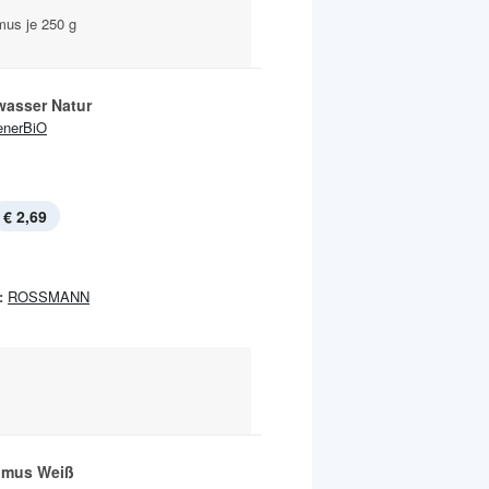
us je 250 g
asser Natur
enerBiO
€ 2,69
:
ROSSMANN
lmus Weiß