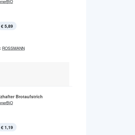
enerBiO
€ 5,89
:
ROSSMANN
zhafter Brotaufstrich
enerBiO
€ 1,19