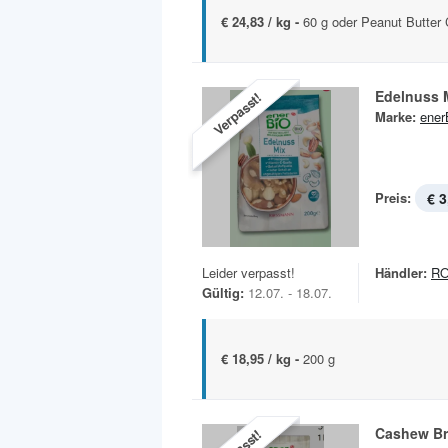
€ 24,83 / kg -
60 g oder Peanut Butter 
Edelnuss 
Verpasst!
Marke:
ener
Preis:
€ 3
Leider verpasst!
Händler:
R
Gültig:
12.07. - 18.07.
€ 18,95 / kg -
200 g
Cashew B