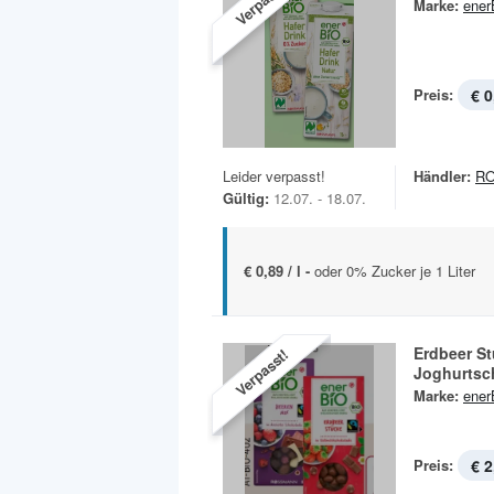
Verpasst!
Marke:
ener
Preis:
€ 0
Leider verpasst!
Händler:
R
Gültig:
12.07. - 18.07.
€ 0,89 / l -
oder 0% Zucker je 1 Liter
Erdbeer St
Verpasst!
Joghurtsc
Marke:
ener
Preis:
€ 2