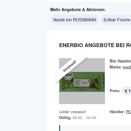
Mehr Angebote & Aktionen:
Nestlé bei ROSSMANN
Erdbär Frech
ENERBIO ANGEBOTE BEI 
Bio Hazeln
Verpasst!
Marke:
ener
Preis:
€ 1
Leider verpasst!
Händler:
R
Gültig:
29.03. - 02.04.