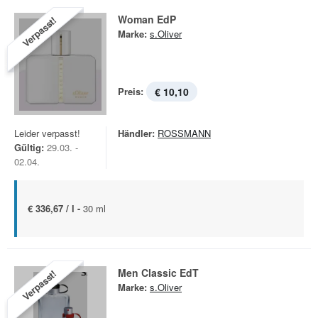
Woman EdP
Verpasst!
Marke:
s.Oliver
Preis:
€ 10,10
Leider verpasst!
Händler:
ROSSMANN
Gültig:
29.03. -
02.04.
€ 336,67 / l -
30 ml
Men Classic EdT
Verpasst!
Marke:
s.Oliver