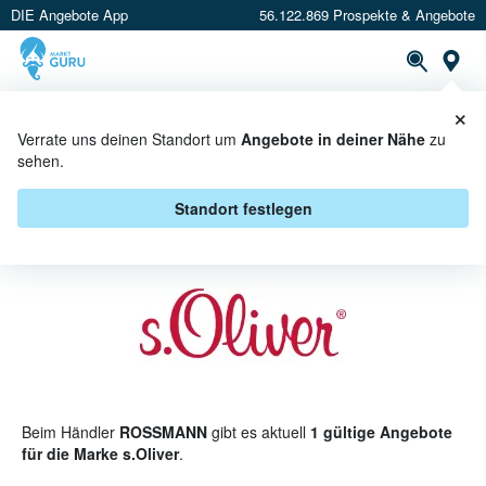
DIE Angebote App
56.122.869 Prospekte & Angebote
St
×
PROSPEKTE
ANGEBOTE
CASHBACK
Verrate uns deinen Standort um
Angebote in deiner Nähe
zu
sehen.
S.OLIVER BEI ROSSMANN -
ANGEBOTE & AKTIONEN
Standort festlegen
Beim Händler
ROSSMANN
gibt es aktuell
1 gültige Angebote
für die Marke s.Oliver
.