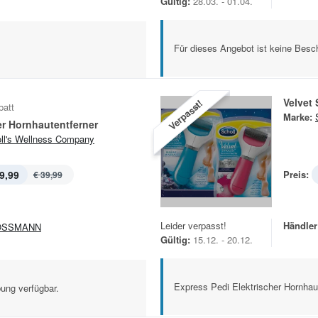
Gültig:
28.03. - 01.04.
Für dieses Angebot ist keine Besch
Velvet
Verpasst!
batt
Marke:
er Hornhautentferner
ll's Wellness Company
9,99
Preis:
€ 39,99
Leider verpasst!
Händler
OSSMANN
Gültig:
15.12. - 20.12.
Express Pedi Elektrischer Hornhau
ung verfügbar.