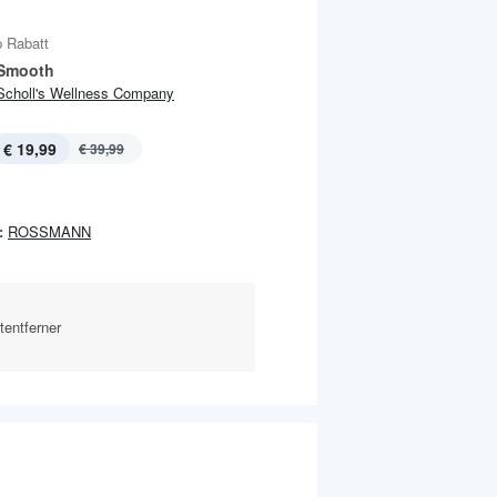
 Rabatt
 Smooth
Scholl's Wellness Company
€ 19,99
€ 39,99
:
ROSSMANN
tentferner