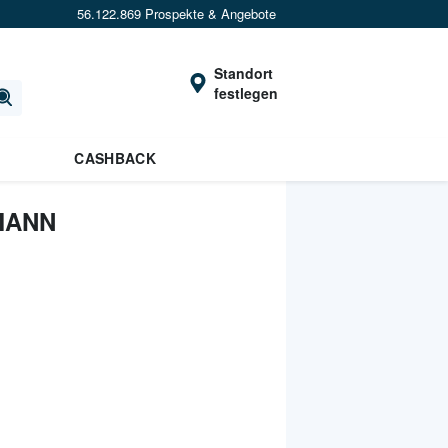
56.122.869 Prospekte & Angebote
Standort
festlegen
CASHBACK
MANN