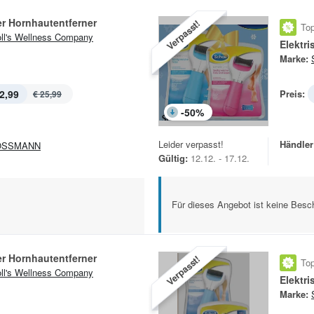
er Hornhautentferner
Verpasst!
Top
ll's Wellness Company
Elektr
Marke:
2,99
Preis:
€ 25,99
-
50
%
Leider verpasst!
Händler
OSSMANN
Gültig:
12.12. - 17.12.
Für dieses Angebot ist keine Besch
er Hornhautentferner
Verpasst!
Top
ll's Wellness Company
Elektr
Marke: