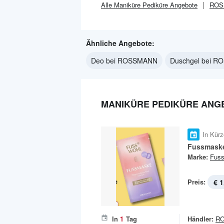
Alle
Maniküre Pediküre
Angebote
ROS
Ähnliche Angebote:
Deo bei ROSSMANN
Duschgel bei 
MANIKÜRE PEDIKÜRE ANG
In Kürz
Fussmask
Marke:
Fuss
Preis:
€ 1
In
1
Tag
Händler:
R