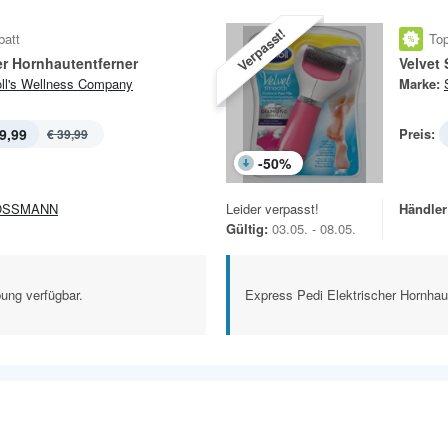
Verpasst!
batt
Top
er Hornhautentferner
Velvet
ll's Wellness Company
Marke:
9,99
Preis:
€ 39,99
-
50
%
OSSMANN
Leider verpasst!
Händler
Gültig:
03.05. - 08.05.
ung verfügbar.
Express Pedi Elektrischer Hornhau