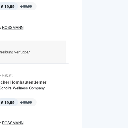
€ 19,99
€ 39,99
:
ROSSMANN
reibung verfügbar.
 Rabatt
ischer Hornhautentferner
Scholl's Wellness Company
€ 19,99
€ 39,99
:
ROSSMANN