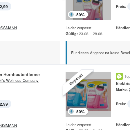
2,99
Preis:
-
50
%
OSSMANN
Leider verpasst!
Händler
Gültig:
23.08. - 28.08.
Für dieses Angebot ist keine Besch
er Hornhautentferner
Verpasst!
Top
ll's Wellness Company
Elektr
Marke:
2,99
Preis:
-
50
%
Leider verpasst!
Händler
OSSMANN