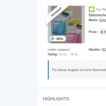
Verpasst!
Top Ra
Elektrisch
Marke:
Scho
Preis:
€ 1
-
50
%
Leider verpasst!
Händler:
R
Gültig:
13.12. - 18.12.
Für dieses Angebot ist keine Beschreib
HIGHLIGHTS