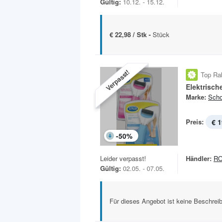
Gültig:
10.12. - 15.12.
€ 22,98 / Stk -
Stück
Verpasst!
Top Ra
Elektrisch
Marke:
Scho
Preis:
€ 1
-
50
%
Leider verpasst!
Händler:
R
Gültig:
02.05. - 07.05.
Für dieses Angebot ist keine Beschreib