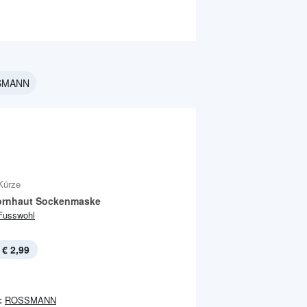
SSMANN
Kürze
ornhaut Sockenmaske
Fusswohl
€ 2,99
:
ROSSMANN