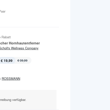
Paar
 Rabatt
ischer Hornhautentferner
Scholl's Wellness Company
€ 19,99
€ 39,99
:
ROSSMANN
reibung verfügbar.