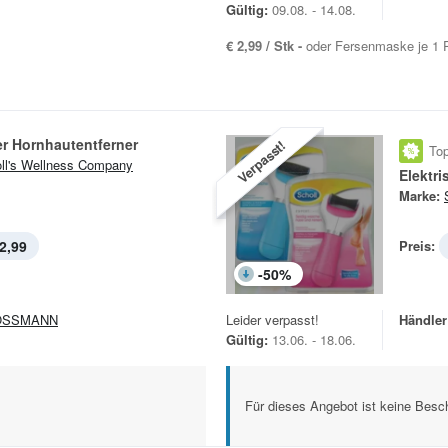
Gültig:
09.08. - 14.08.
€ 2,99 / Stk -
oder Fersenmaske je 1 
er Hornhautentferner
Verpasst!
Top
ll's Wellness Company
Elektr
Marke:
2,99
Preis:
-
50
%
OSSMANN
Leider verpasst!
Händler
Gültig:
13.06. - 18.06.
Für dieses Angebot ist keine Besch