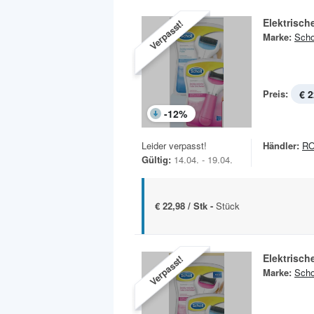
Elektrisch
Verpasst!
Marke:
Scho
Preis:
€ 2
-
12
%
Leider verpasst!
Händler:
R
Gültig:
14.04. - 19.04.
€ 22,98 / Stk -
Stück
Elektrisch
Verpasst!
Marke:
Scho