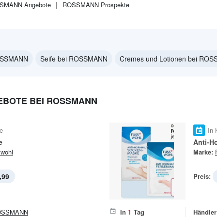
SMANN
Angebote
ROSSMANN
Prospekte
ROSSMANN
Seife bei ROSSMANN
Cremes und Lotionen bei RO
EBOTE BEI ROSSMANN
e
In 
e
Anti-H
wohl
Marke:
,99
Preis:
OSSMANN
In
1
Tag
Händler