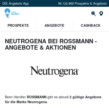
DIE Angebote App
56.122.869 Prospekte & Angebote
St
×
PROSPEKTE
ANGEBOTE
CASHBACK
Verrate uns deinen Standort um
Angebote in deiner Nähe
zu
sehen.
NEUTROGENA BEI ROSSMANN -
ANGEBOTE & AKTIONEN
Standort festlegen
Beim Händler
ROSSMANN
gibt es aktuell
2 gültige Angebote
für die Marke Neutrogena
.