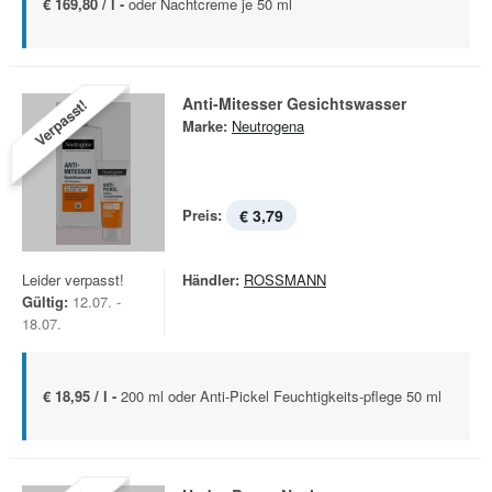
€ 169,80 / l -
oder Nachtcreme je 50 ml
Anti-Mitesser Gesichtswasser
Verpasst!
Marke:
Neutrogena
Preis:
€ 3,79
Leider verpasst!
Händler:
ROSSMANN
Gültig:
12.07. -
18.07.
€ 18,95 / l -
200 ml oder Anti-Pickel Feuchtigkeits-pflege 50 ml