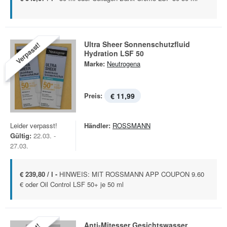
Ultra Sheer Sonnenschutzfluid
Verpasst!
Hydration LSF 50
Marke:
Neutrogena
Preis:
€ 11,99
Leider verpasst!
Händler:
ROSSMANN
Gültig:
22.03. -
27.03.
€ 239,80 / l -
HINWEIS: MIT ROSSMANN APP COUPON 9.60
€ oder Oil Control LSF 50+ je 50 ml
Anti-Mitesser Gesichtswasser