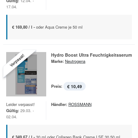
Gültig:
12.04. -
17.04.
€ 169,80 / l -
oder Aqua Creme je 50 ml
Hydro Boost Ultra Feuchtigkeitsserum
Verpasst!
Marke:
Neutrogena
Preis:
€ 10,49
Leider verpasst!
Händler:
ROSSMANN
Gültig:
29.03. -
02.04.
€ 349,67 / l -
30 ml oder Collagen Bank Creme LSF 30 50 ml