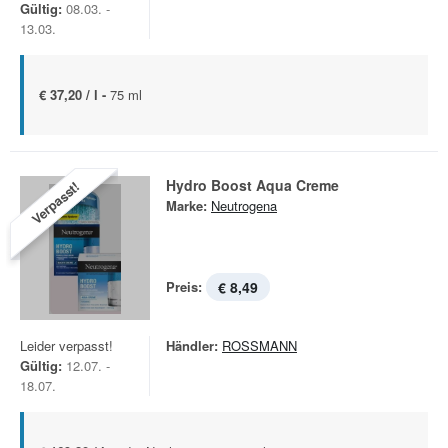
Gültig:
08.03. -
13.03.
€ 37,20 / l -
75 ml
Hydro Boost Aqua Creme
Verpasst!
Marke:
Neutrogena
Preis:
€ 8,49
Leider verpasst!
Händler:
ROSSMANN
Gültig:
12.07. -
18.07.