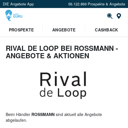
DIE Angebote App
56.122.869 Prospekte & Angebote
St
×
PROSPEKTE
ANGEBOTE
CASHBACK
Verrate uns deinen Standort um
Angebote in deiner Nähe
zu
sehen.
RIVAL DE LOOP BEI ROSSMANN -
ANGEBOTE & AKTIONEN
Standort festlegen
Beim Händler
ROSSMANN
sind aktuell alle Angebote
abgelaufen.