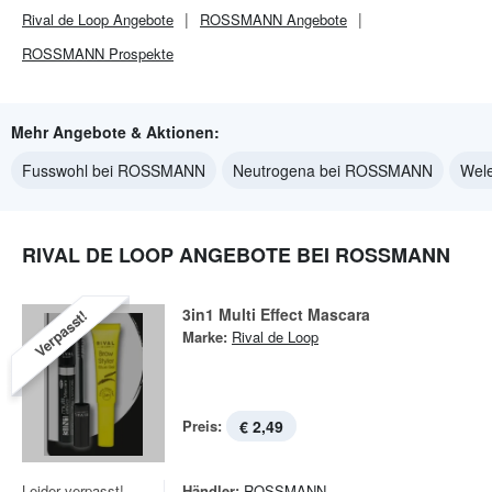
Rival de Loop
Angebote
ROSSMANN
Angebote
ROSSMANN
Prospekte
Mehr Angebote & Aktionen:
Fusswohl bei ROSSMANN
Neutrogena bei ROSSMANN
Wel
RIVAL DE LOOP ANGEBOTE BEI ROSSMANN
3in1 Multi Effect Mascara
Verpasst!
Marke:
Rival de Loop
Preis:
€ 2,49
Leider verpasst!
Händler:
ROSSMANN