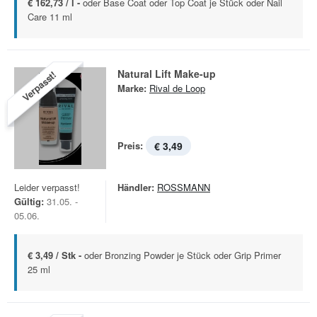
€ 162,73 / l -
oder Base Coat oder Top Coat je Stück oder Nail
Care 11 ml
Natural Lift Make-up
Verpasst!
Marke:
Rival de Loop
Preis:
€ 3,49
Leider verpasst!
Händler:
ROSSMANN
Gültig:
31.05. -
05.06.
€ 3,49 / Stk -
oder Bronzing Powder je Stück oder Grip Primer
25 ml