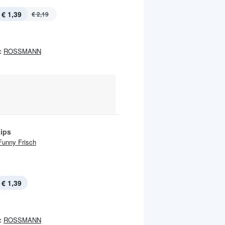
€ 1,39
€ 2,19
:
ROSSMANN
ips
Funny Frisch
€ 1,39
:
ROSSMANN