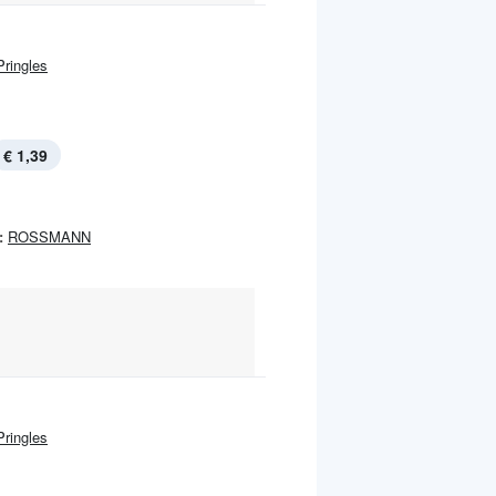
Pringles
€ 1,39
:
ROSSMANN
Pringles