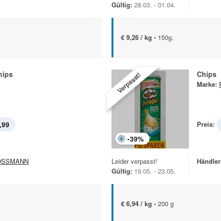
Gültig:
28.03. - 01.04.
€ 9,26 / kg -
150g.
hips
Chips
Verpasst!
Marke:
,99
Preis:
-
39
%
OSSMANN
Leider verpasst!
Händler
Gültig:
19.05. - 23.05.
€ 6,94 / kg -
200 g