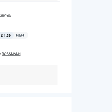
Pringles
€ 1,39
€ 2,19
:
ROSSMANN