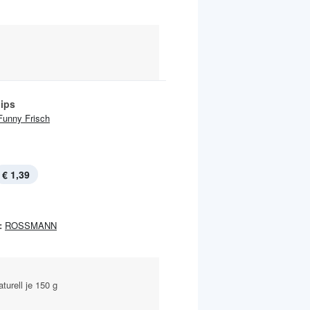
ips
Funny Frisch
€ 1,39
:
ROSSMANN
turell je 150 g