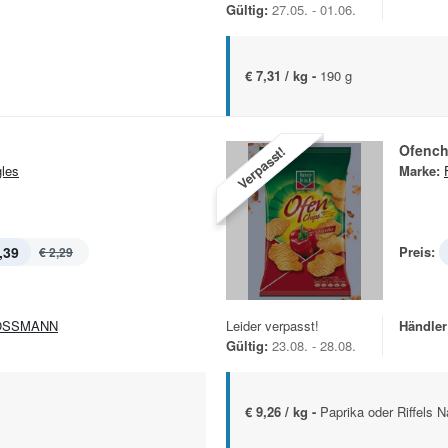
Gültig:
27.05. - 01.06.
€ 7,31 / kg -
190 g
Ofench
Verpasst!
gles
Marke:
,39
Preis:
€ 2,29
OSSMANN
Leider verpasst!
Händler
Gültig:
23.08. - 28.08.
€ 9,26 / kg -
Paprika oder Riffels Na