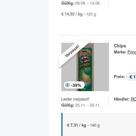
Gültig:
09.08. - 14.08.
€ 14,92 / kg -
120 g
Chips
Verpasst!
Marke:
Prin
Preis:
€ 1
-
39
%
Leider verpasst!
Händler:
R
Gültig:
25.11. - 30.11.
€ 7,31 / kg -
190 g