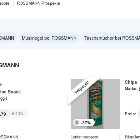
ebote
ROSSMANN
Prospekte
SSMANN
Müsliriegel bei ROSSMANN
Taschentücher bei ROSSM
SSMANN
Chips
Verpasst!
e
Marke:
Käse Snack
ogg's
,79
Preis:
€ 2,79
-
37
%
OSSMANN
Leider verpasst!
Händler