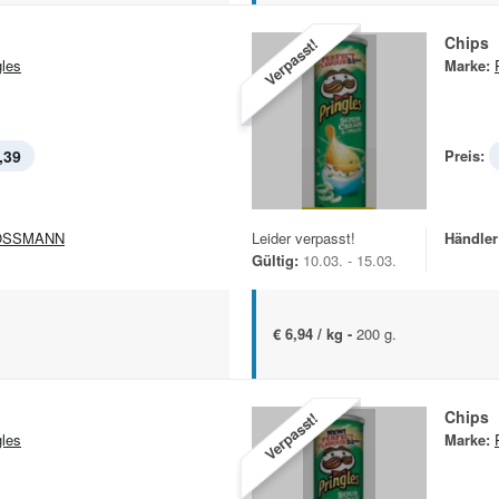
Chips
Verpasst!
gles
Marke:
,39
Preis:
OSSMANN
Leider verpasst!
Händler
Gültig:
10.03. - 15.03.
€ 6,94 / kg -
200 g.
Chips
Verpasst!
gles
Marke: