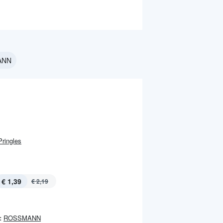
ANN
Pringles
€ 1,39
€ 2,19
:
ROSSMANN