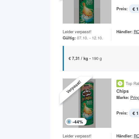
Preis:
€ 1
Leider verpasst!
Händler:
R
Gültig:
07.10. - 12.10.
€ 7,31 / kg -
190 g
Verpasst!
Top Ra
Chips
Marke:
Prin
Preis:
€ 1
-
44
%
Leider verpasst!
Händler:
R