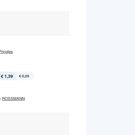
Pringles
€ 1,39
€ 2,29
:
ROSSMANN