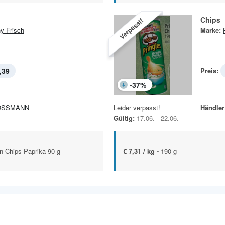
Chips
Verpasst!
y Frisch
Marke:
,39
Preis:
-
37
%
OSSMANN
Leider verpasst!
Händler
Gültig:
17.06. - 22.06.
n Chips Paprika 90 g
€ 7,31 / kg -
190 g