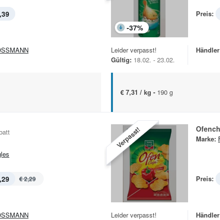
,39
Preis:
-
37
%
OSSMANN
Leider verpasst!
Händler
Gültig:
18.02. - 23.02.
€ 7,31 / kg -
190 g
Ofench
Verpasst!
batt
Marke:
gles
,29
Preis:
€ 2,29
OSSMANN
Leider verpasst!
Händler