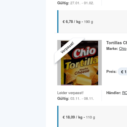
Gültig:
27.01. - 01.02.
€ 6,78 / kg -
190 g
Tortillas C
Verpasst!
Marke:
Chio
Preis:
€ 1
Leider verpasst!
Händler:
R
Gültig:
03.11. - 08.11.
€ 18,09 / kg -
110 g