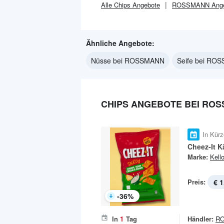
Alle
Chips
Angebote
ROSSMANN
Ang
Ähnliche Angebote:
Nüsse bei ROSSMANN
Seife bei RO
CHIPS ANGEBOTE BEI RO
In Kürz
Cheez-It 
Marke:
Kell
Preis:
€ 1
-
36
%
In
1
Tag
Händler:
R