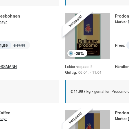
feebohnen
Prodom
Verpasst!
mayr
Marke:
1,99
Preis:
€ 17,99
-
25
%
OSSMANN
Leider verpasst!
Händler
Gültig:
06.04. - 11.04.
€ 11,98 / kg -
gemahlen Prodomo ode
affee
Prodom
Verpasst!
mayr
Marke: