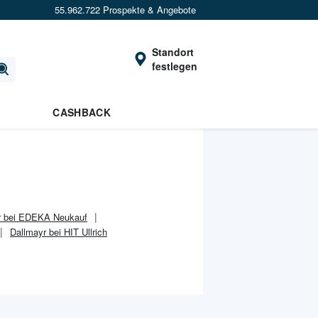
55.962.722 Prospekte & Angebote
Standort
festlegen
CASHBACK
r bei EDEKA Neukauf
Dallmayr bei HIT Ullrich