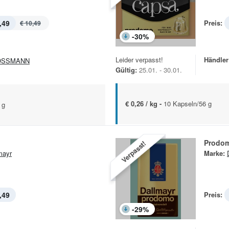
,49
Preis:
€ 10,49
-
30
%
Leider verpasst!
Händler
OSSMANN
Gültig:
25.01. - 30.01.
€ 0,26 / kg -
10 Kapseln/56 g
 g
Prodom
Verpasst!
mayr
Marke:
,49
Preis:
-
29
%