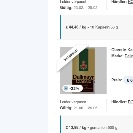
Leider verpasst!
Händler:
R
Gültig:
23.02. - 28.02.
€ 44,46 / kg -
10 Kapseln/56 g
Classic Ka
Verpasst!
Marke:
Dall
Preis:
€ 6
-
22
%
Leider verpasst!
Händler:
R
Gültig:
21.06. - 26.06.
€ 13,98 / kg -
gemahlen 500 g