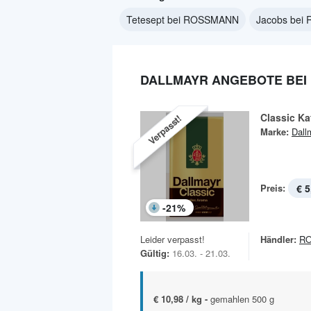
Tetesept bei ROSSMANN
Jacobs be
DALLMAYR ANGEBOTE BEI
Classic Ka
Verpasst!
Marke:
Dall
Preis:
€ 5
-
21
%
Leider verpasst!
Händler:
R
Gültig:
16.03. - 21.03.
€ 10,98 / kg -
gemahlen 500 g