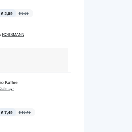
€ 2,59
€ 3,69
:
ROSSMANN
o Kaffee
Dallmayr
€ 7,49
€ 10,49