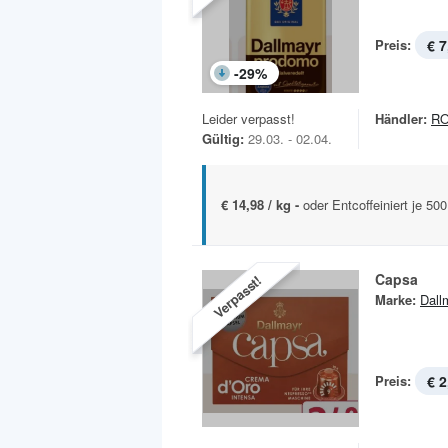
Preis:
€ 7
-
29
%
Leider verpasst!
Händler:
R
Gültig:
29.03. - 02.04.
€ 14,98 / kg -
oder Entcoffeiniert je 500
Capsa
Verpasst!
Marke:
Dall
Preis:
€ 2