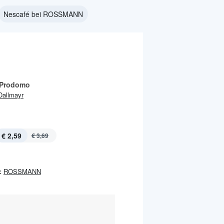
Nescafé bei ROSSMANN
 Prodomo
Dallmayr
€ 2,59
€ 3,69
:
ROSSMANN