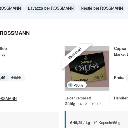
i ROSSMANN
Lavazza bei ROSSMANN
Nestlé bei ROSSMANN
 ROSSMANN
ffee
Capsa
Verpasst!
mayr
Marke:
,49
Preis:
€ 6,99
-
30
%
Leider verpasst!
Händler
OSSMANN
Gültig:
14.12. - 19.12.
€ 46,25 / kg -
10 Kapseln/56 g