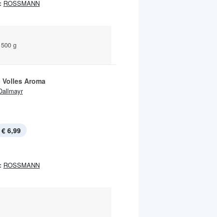
:
ROSSMANN
e 500 g
c Volles Aroma
Dallmayr
€ 6,99
:
ROSSMANN