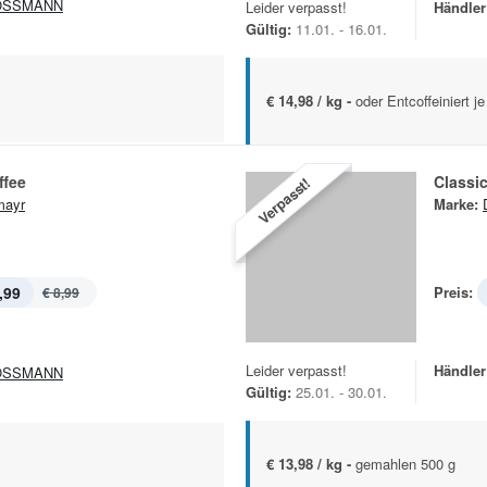
OSSMANN
Leider verpasst!
Händler
Gültig:
11.01. - 16.01.
€ 14,98 / kg -
oder Entcoffeiniert j
ffee
Classi
Verpasst!
mayr
Marke:
,99
Preis:
€ 8,99
Leider verpasst!
Händler
OSSMANN
Gültig:
25.01. - 30.01.
€ 13,98 / kg -
gemahlen 500 g