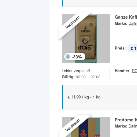
Ganze Kaf
Verpasst!
Marke:
Dall
Preis:
€ 1
-
33
%
Leider verpasst!
Händler:
R
Gültig:
02.03. - 07.03.
€ 11,99 / kg -
1 kg
Prodomo K
Verpasst!
Marke:
Dall