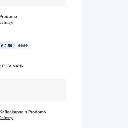
 Prodomo
Dallmayr
€ 2,59
€ 3,69
:
ROSSMANN
Kaffeekapseln Prodomo
Dallmayr