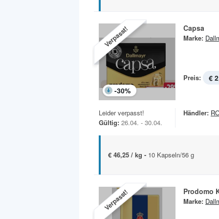
Capsa
Verpasst!
Marke:
Dall
Preis:
€ 2
-
30
%
Leider verpasst!
Händler:
R
Gültig:
26.04. - 30.04.
€ 46,25 / kg -
10 Kapseln/56 g
Prodomo K
Verpasst!
Marke:
Dall