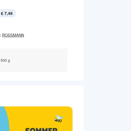
€ 7,49
:
ROSSMANN
e 500 g