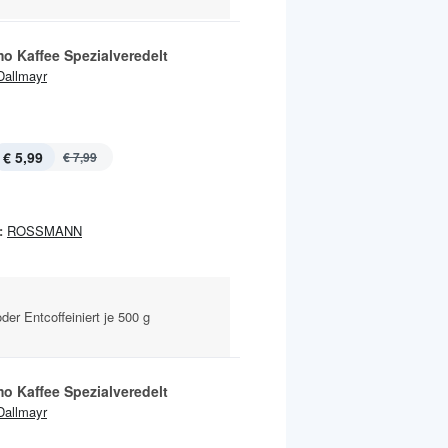
o Kaffee Spezialveredelt
Dallmayr
€ 5,99
€ 7,99
:
ROSSMANN
r Entcoffeiniert je 500 g
o Kaffee Spezialveredelt
Dallmayr