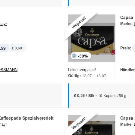
Capsa
Verpasst!
mayr
Marke:
,59
Preis:
€ 3,69
-
30
%
OSSMANN
Leider verpasst!
Händler
Gültig:
12.07. - 18.07.
€ 0,26 / Stk -
10 Kapseln/56 g
affeepads Spezialveredelt
Capsa 
Verpasst!
mayr
Marke: