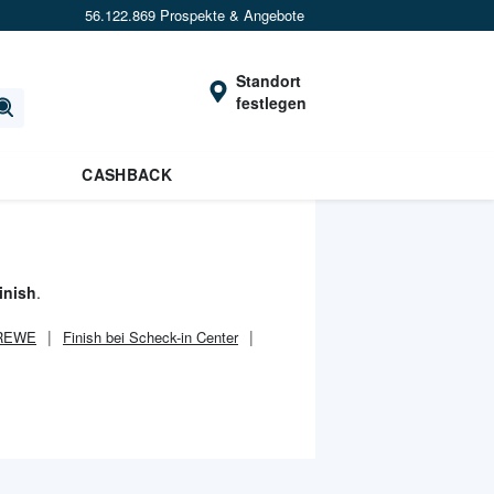
56.122.869 Prospekte & Angebote
Standort
festlegen
CASHBACK
inish
.
 REWE
Finish bei Scheck-in Center