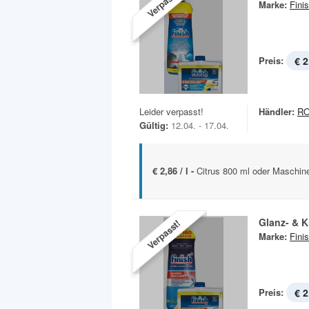
Verpasst!
Marke:
Fini
Preis:
€ 2
Leider verpasst!
Händler:
R
Gültig:
12.04. - 17.04.
€ 2,86 / l -
Citrus 800 ml oder Maschine
Glanz- & K
Verpasst!
Marke:
Fini
Preis:
€ 2