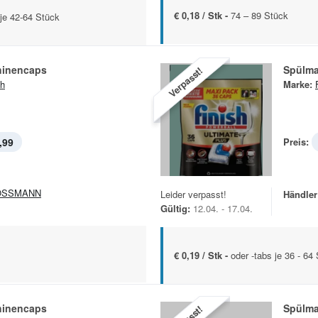
€ 0,18 / Stk -
74 – 89 Stück
je 42-64 Stück
hinencaps
Spülm
Verpasst!
sh
Marke:
,99
Preis:
OSSMANN
Leider verpasst!
Händler
Gültig:
12.04. - 17.04.
€ 0,19 / Stk -
oder -tabs je 36 - 6
hinencaps
Spülm