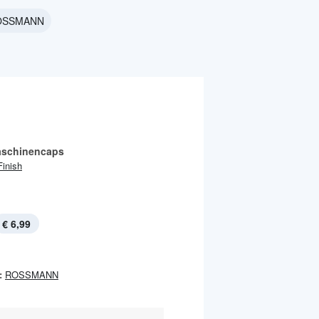
ROSSMANN
aschinencaps
Finish
€ 6,99
:
ROSSMANN