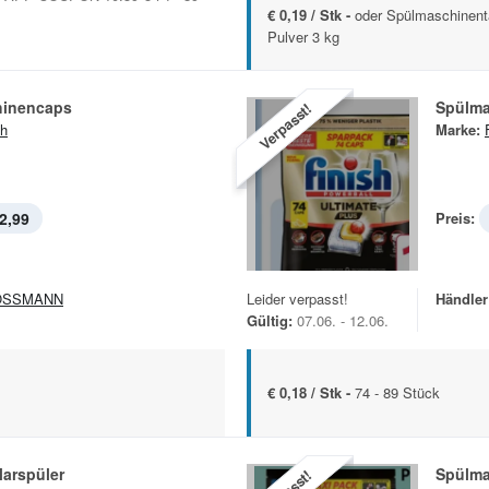
€ 0,19 / Stk -
oder Spülmaschinent
Pulver 3 kg
hinencaps
Spülm
Verpasst!
sh
Marke:
2,99
Preis:
OSSMANN
Leider verpasst!
Händler
Gültig:
07.06. - 12.06.
€ 0,18 / Stk -
74 - 89 Stück
larspüler
Spülm