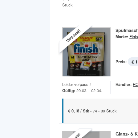
Stück
Spülmasc
Verpasst!
Marke:
Fini
Preis:
€ 1
Leider verpasst!
Händler:
R
Gültig:
29.03. - 02.04.
€ 0,18 / Stk -
74 - 89 Stück
Glanz- & K