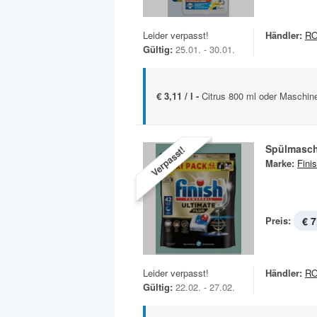
Leider verpasst!
Händler:
R
Gültig:
25.01. - 30.01.
€ 3,11 / l -
Citrus 800 ml oder Maschine
Spülmasc
Verpasst!
Marke:
Fini
Preis:
€ 7
Leider verpasst!
Händler:
R
Gültig:
22.02. - 27.02.