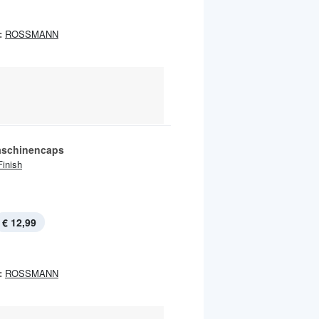
:
ROSSMANN
aschinencaps
Finish
€ 12,99
:
ROSSMANN