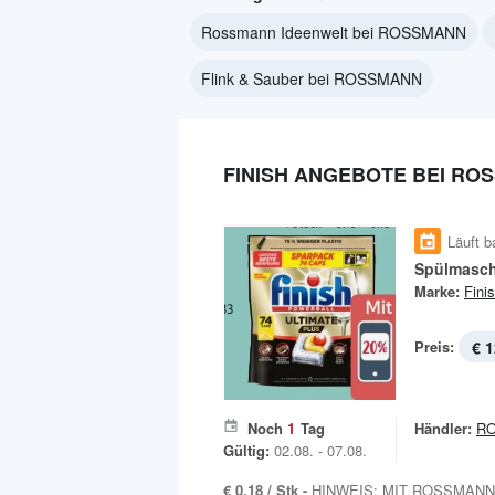
Rossmann Ideenwelt bei ROSSMANN
Flink & Sauber bei ROSSMANN
FINISH ANGEBOTE BEI RO
Läuft b
Spülmasc
Marke:
Fini
Preis:
€ 1
Noch
1
Tag
Händler:
R
Gültig:
02.08. - 07.08.
€ 0,18 / Stk -
HINWEIS: MIT ROSSMANN 