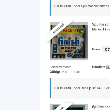
€ 0,19 / Stk -
oder Spülmaschinentabs 
Spülmasc
Verpasst!
Marke:
Fini
Preis:
€ 7
Leider verpasst!
Händler:
R
Gültig:
25.01. - 30.01.
€ 0,19 / Stk -
oder -tabs je 42-64 Stück
Spülmasc