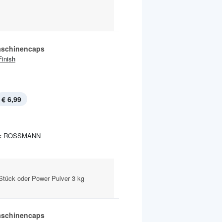
aschinencaps
Finish
€ 6,99
:
ROSSMANN
4 Stück oder Power Pulver 3 kg
aschinencaps