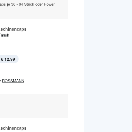
abs je 36 - 64 Stück oder Power
aschinencaps
Finish
€ 12,99
:
ROSSMANN
aschinencaps