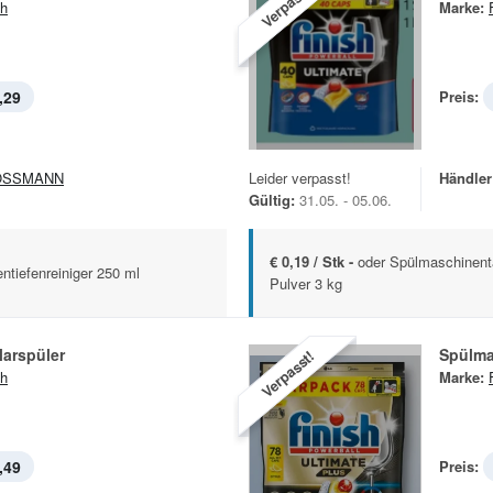
Verpasst!
sh
Marke:
,29
Preis:
OSSMANN
Leider verpasst!
Händler
Gültig:
31.05. - 05.06.
€ 0,19 / Stk -
oder Spülmaschinent
ntiefenreiniger 250 ml
Pulver 3 kg
larspüler
Spülm
Verpasst!
sh
Marke:
,49
Preis: