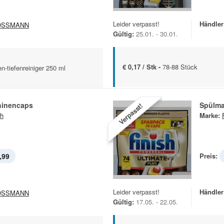
Leider verpasst!
Händler
OSSMANN
Gültig:
25.01. - 30.01.
€ 0,17 / Stk -
78-88 Stück
n-tiefenreiniger 250 ml
hinencaps
Spülm
Verpasst!
sh
Marke:
,99
Preis:
Leider verpasst!
Händler
OSSMANN
Gültig:
17.05. - 22.05.