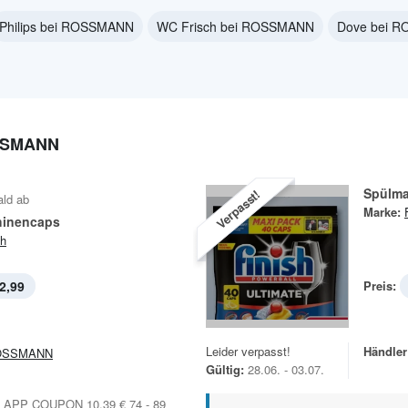
Philips bei ROSSMANN
WC Frisch bei ROSSMANN
Dove bei 
SSMANN
Spülm
Verpasst!
ald ab
Marke:
hinencaps
sh
2,99
Preis:
Leider verpasst!
Händler
OSSMANN
Gültig:
28.06. - 03.07.
APP COUPON 10.39 € 74 - 89