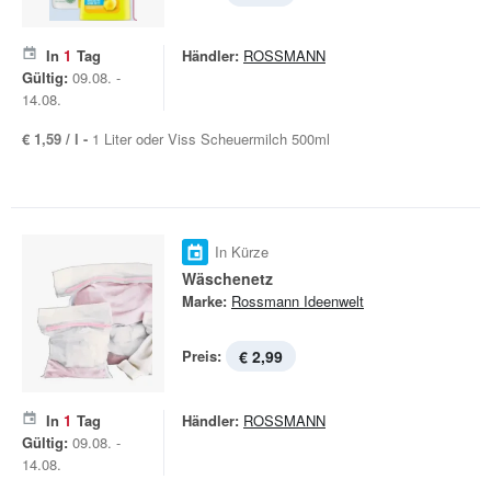
In
1
Tag
Händler:
ROSSMANN
Gültig:
09.08. -
14.08.
€ 1,59 / l -
1 Liter oder Viss Scheuermilch 500ml
In Kürze
Wäschenetz
Marke:
Rossmann Ideenwelt
Preis:
€ 2,99
In
1
Tag
Händler:
ROSSMANN
Gültig:
09.08. -
14.08.