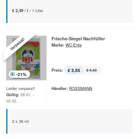
€ 2,49 / l -
1 Liter
Frische-Siegel Nachfüller
Verpasst!
Marke:
WC-Ente
Preis:
€ 3,55
€ 4,49
-
21
%
Leider verpasst!
Händler:
ROSSMANN
Gültig:
28.01. -
02.02.
2 x 36 ml