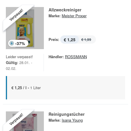
Allzweckreiniger
Verpasst!
Marke:
Meister Proper
Preis:
€ 1,25
€ 1,99
-
37
%
Leider verpasst!
Händler:
ROSSMANN
Gültig:
28.01. -
02.02.
€ 1,25 / l -
1 Liter
Reinigungstücher
Verpasst!
Marke:
Isana Young