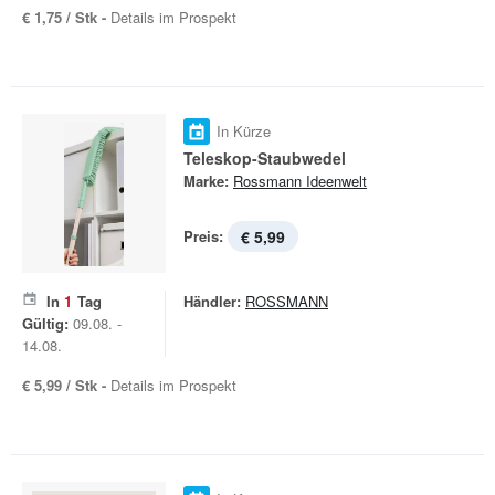
€ 1,75 / Stk -
Details im Prospekt
In Kürze
Teleskop-Staubwedel
Marke:
Rossmann Ideenwelt
Preis:
€ 5,99
In
1
Tag
Händler:
ROSSMANN
Gültig:
09.08. -
14.08.
€ 5,99 / Stk -
Details im Prospekt