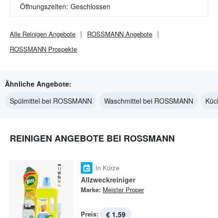
Öffnungszeiten:
Geschlossen
Alle
Reinigen
Angebote
ROSSMANN
Angebote
ROSSMANN
Prospekte
Ähnliche Angebote:
Spülmittel bei ROSSMANN
Waschmittel bei ROSSMANN
Küc
REINIGEN ANGEBOTE BEI ROSSMANN
In Kürze
Allzweckreiniger
Marke:
Meister Proper
Preis:
€ 1,59