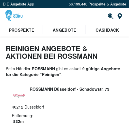
DIE Angebote App
56.199.446 Prospekte & Angebote
St
×
PROSPEKTE
ANGEBOTE
CASHBACK
Verrate uns deinen Standort um
Angebote in deiner Nähe
zu
sehen.
REINIGEN ANGEBOTE &
AKTIONEN BEI ROSSMANN
Standort festlegen
Beim Händler
ROSSMANN
gibt es aktuell
9 gültige Angebote
für die Kategorie "Reinigen"
.
ROSSMANN Düsseldorf
-
Schadowstr. 73
40212
Düsseldorf
Entfernung:
832
m