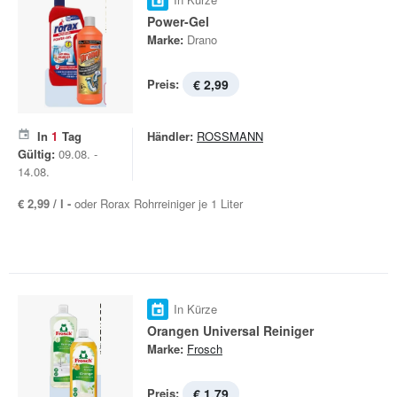
Power-Gel
Marke:
Drano
Preis:
€ 2,99
In
1
Tag
Händler:
ROSSMANN
Gültig:
09.08. -
14.08.
€ 2,99 / l -
oder Rorax Rohrreiniger je 1 Liter
In Kürze
Orangen Universal Reiniger
Marke:
Frosch
Preis:
€ 1,79