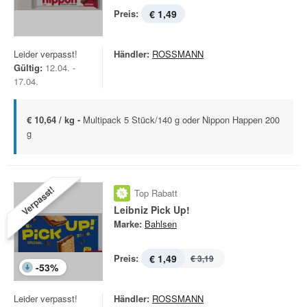
Preis:
€ 1,49
Leider verpasst!
Händler:
ROSSMANN
Gültig:
12.04. -
17.04.
€ 10,64 / kg -
Multipack 5 Stück/140 g oder Nippon Happen 200
g
Verpasst!
Top Rabatt
Leibniz Pick Up!
Marke:
Bahlsen
Preis:
€ 1,49
€ 3,19
-
53
%
Leider verpasst!
Händler:
ROSSMANN