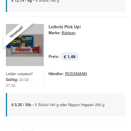
€ 12,79 / kg -
5 Stück/140 g
Leibniz Pick Up!
Verpasst!
Marke:
Bahlsen
Preis:
€ 1,49
Leider verpasst!
Händler:
ROSSMANN
Gültig:
22.02. -
27.02.
€ 0,30 / Stk -
5 Stück/140 g oder Nippon Happen 200 g