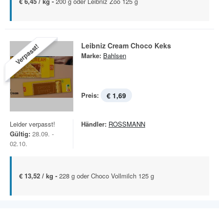
€ 6,45 / kg -
200 g oder Leibniz Zoo 125 g
Leibniz Cream Choco Keks
Verpasst!
Marke:
Bahlsen
Preis:
€ 1,69
Leider verpasst!
Händler:
ROSSMANN
Gültig:
28.09. -
02.10.
€ 13,52 / kg -
228 g oder Choco Vollmilch 125 g