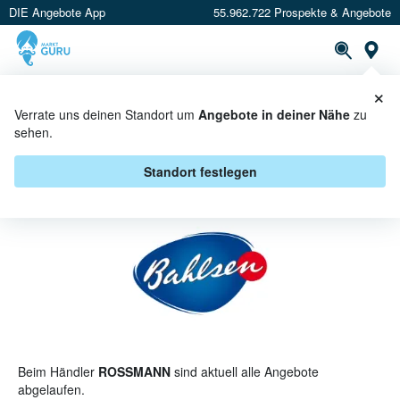
DIE Angebote App
55.962.722 Prospekte & Angebote
St
×
PROSPEKTE
ANGEBOTE
CASHBACK
Verrate uns deinen Standort um
Angebote in deiner Nähe
zu
sehen.
BAHLSEN BEI ROSSMANN -
ANGEBOTE & AKTIONEN
Standort festlegen
Beim Händler
ROSSMANN
sind aktuell alle Angebote
abgelaufen.