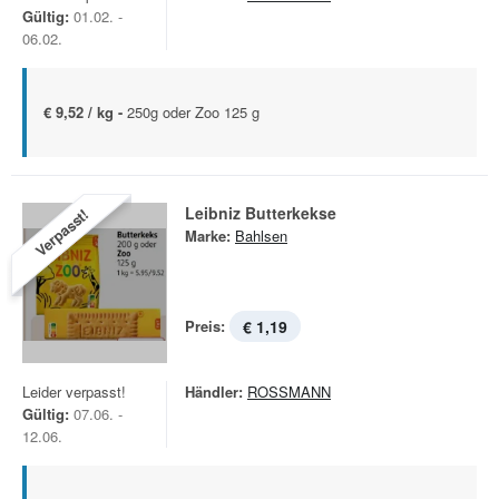
Gültig:
01.02. -
06.02.
€ 9,52 / kg -
250g oder Zoo 125 g
Leibniz Butterkekse
Verpasst!
Marke:
Bahlsen
Preis:
€ 1,19
Leider verpasst!
Händler:
ROSSMANN
Gültig:
07.06. -
12.06.