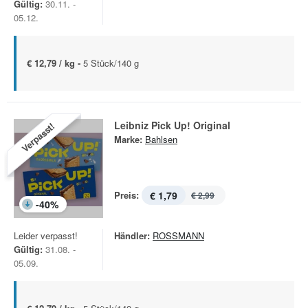
Gültig:
30.11. -
05.12.
€ 12,79 / kg -
5 Stück/140 g
Leibniz Pick Up! Original
Verpasst!
Marke:
Bahlsen
Preis:
€ 1,79
€ 2,99
-
40
%
Leider verpasst!
Händler:
ROSSMANN
Gültig:
31.08. -
05.09.