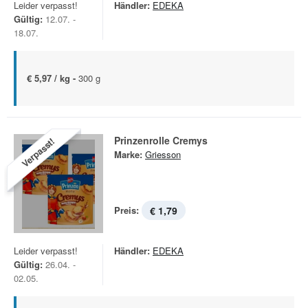
Leider verpasst!
Händler:
EDEKA
Gültig:
12.07. -
18.07.
€ 5,97 / kg -
300 g
Prinzenrolle Cremys
Verpasst!
Marke:
Griesson
Preis:
€ 1,79
Leider verpasst!
Händler:
EDEKA
Gültig:
26.04. -
02.05.