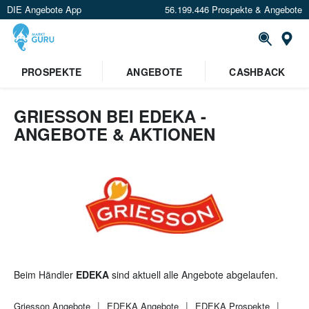
DIE Angebote App
56.199.446 Prospekte & Angebote
St
×
PROSPEKTE
ANGEBOTE
CASHBACK
Verrate uns deinen Standort um
Angebote in deiner Nähe
zu
sehen.
GRIESSON BEI EDEKA -
ANGEBOTE & AKTIONEN
Standort festlegen
Beim Händler
EDEKA
sind aktuell alle Angebote abgelaufen.
Griesson
Angebote
EDEKA
Angebote
EDEKA
Prospekte