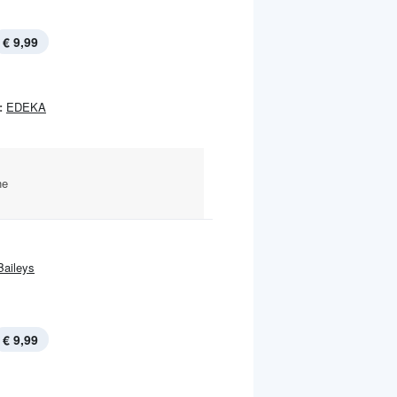
€ 9,99
:
EDEKA
he
Baileys
€ 9,99