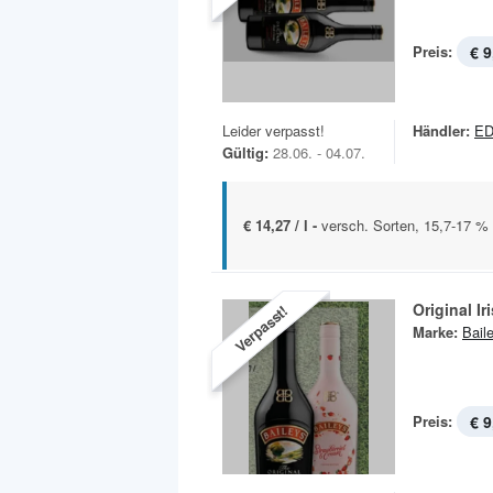
Preis:
€ 9
Leider verpasst!
Händler:
E
Gültig:
28.06. - 04.07.
€ 14,27 / l -
versch. Sorten, 15,7-17 % 
Original I
Verpasst!
Marke:
Bail
Preis:
€ 9