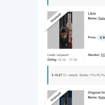
Likör
Verpasst!
Marke:
Bail
Preis:
€ 9
Leider verpasst!
Händler:
E
Gültig:
25.06. - 27.06.
€ 14,27 / l -
versch. Sorten 17%/15,7% V
Original I
Verpasst!
Marke:
Bail