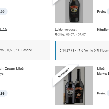
,99
Preis:
DEKA
Leider verpasst!
Händler
Gültig:
06.07. - 07.07.
Vol., 0,5-0,7 L Flasche
€ 14,27 / l -
17% Vol. je 0,7l Flasc
rish Cream Likör
Likör
Verpasst!
eys
Marke:
,99
Preis: