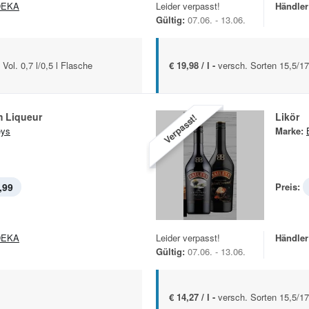
DEKA
Leider verpasst!
Händler
Gültig:
07.06. - 13.06.
ol. 0,7 l/0,5 l Flasche
€ 19,98 / l -
versch. Sorten 15,5/17
m Liqueur
Likör
Verpasst!
eys
Marke:
,99
Preis:
DEKA
Leider verpasst!
Händler
Gültig:
07.06. - 13.06.
€ 14,27 / l -
versch. Sorten 15,5/17