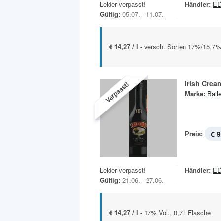
Leider verpasst!
Händler:
E
Gültig:
05.07. - 11.07.
€ 14,27 / l -
versch. Sorten 17%/15,7% V
Irish Crea
Verpasst!
Marke:
Bail
Preis:
€ 9
Leider verpasst!
Händler:
E
Gültig:
21.06. - 27.06.
€ 14,27 / l -
17% Vol., 0,7 l Flasche