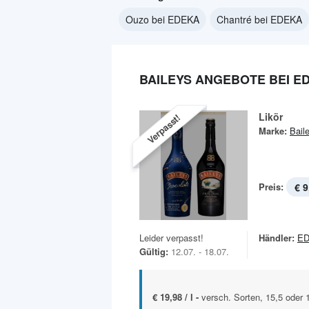
Ouzo bei EDEKA
Chantré bei EDEKA
BAILEYS ANGEBOTE BEI E
Likör
Verpasst!
Marke:
Bail
Preis:
€ 9
Leider verpasst!
Händler:
E
Gültig:
12.07. - 18.07.
€ 19,98 / l -
versch. Sorten, 15,5 oder 1