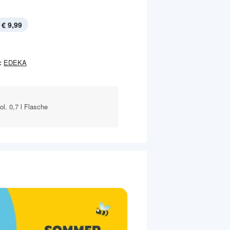
€ 9,99
:
EDEKA
l. 0,7 l Flasche