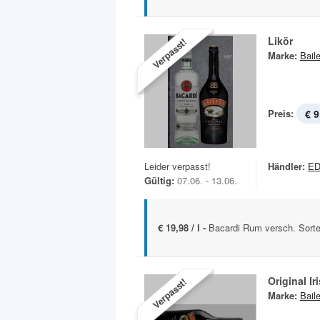
Likör
Verpasst!
Marke:
Bail
Preis:
€ 9
Leider verpasst!
Händler:
E
Gültig:
07.06. - 13.06.
€ 19,98 / l -
Bacardi Rum versch. Sorten
Original I
Verpasst!
Marke:
Bail