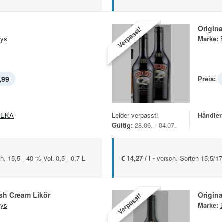
Origina
Verpasst!
eys
Marke:
,99
Preis:
DEKA
Leider verpasst!
Händler
Gültig:
28.06. - 04.07.
, 15,5 - 40 % Vol. 0,5 - 0,7 L
€ 14,27 / l -
versch. Sorten 15,5/17
rish Cream Likör
Origina
Verpasst!
eys
Marke: