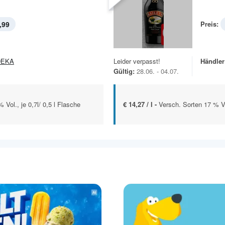
,99
Preis:
DEKA
Leider verpasst!
Händler
Gültig:
28.06. - 04.07.
Vol., je 0,7l/ 0,5 l Flasche
€ 14,27 / l -
Versch. Sorten 17 % Vo