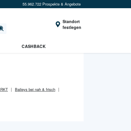
55.962.722 Prospekte & Angebote
Standort
festlegen
CASHBACK
ARKT
Baileys bei nah & frisch