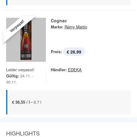
Cognac
Verpasst!
Marke:
Rémy Martin
Preis:
€ 26,99
Leider verpasst!
Händler:
EDEKA
Gültig:
24.11. -
30.11.
€ 38,55 / l -
0.7 l
HIGHLIGHTS