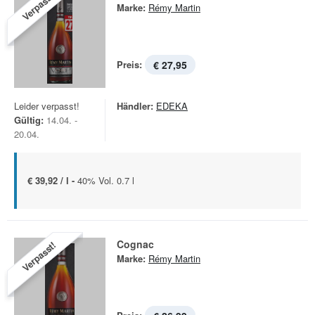
Verpasst!
Marke:
Rémy Martin
Preis:
€ 27,95
Leider verpasst!
Händler:
EDEKA
Gültig:
14.04. -
20.04.
€ 39,92 / l -
40% Vol. 0.7 l
Cognac
Verpasst!
Marke:
Rémy Martin