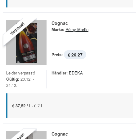
Cognac
Verpasst!
Marke:
Rémy Martin
Preis:
€ 26,27
Leider verpasst!
Händler:
EDEKA
Gültig:
20.12. -
24.12.
€ 37,52 / l -
0.7 l
Cognac