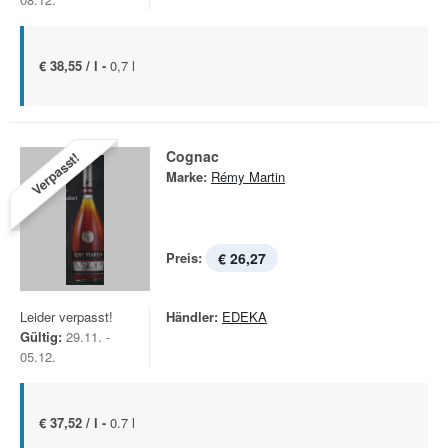
€ 38,55 / l -
0,7 l
Cognac
Verpasst!
Marke:
Rémy Martin
Preis:
€ 26,27
Leider verpasst!
Händler:
EDEKA
Gültig:
29.11. -
05.12.
€ 37,52 / l -
0.7 l