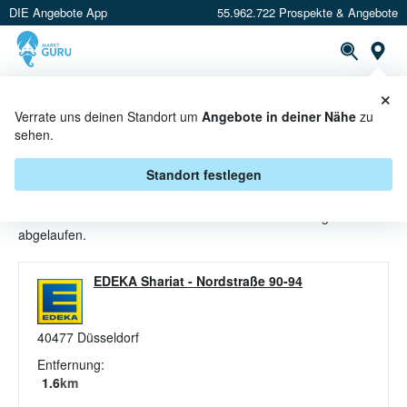
DIE Angebote App
55.962.722 Prospekte & Angebote
St
×
PROSPEKTE
ANGEBOTE
CASHBACK
Verrate uns deinen Standort um
Angebote in deiner Nähe
zu
sehen.
WEINBRAND ANGEBOTE &
AKTIONEN BEI EDEKA
Standort festlegen
Beim Händler
EDEKA
sind aktuell alle Weinbrand-Angebote
abgelaufen.
EDEKA Shariat
-
Nordstraße 90-94
40477
Düsseldorf
Entfernung:
1.6
km