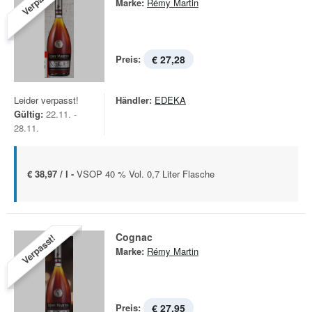
Verpasst!
Marke:
Rémy Martin
Preis:
€ 27,28
Leider verpasst!
Händler:
EDEKA
Gültig:
22.11. -
28.11.
€ 38,97 / l -
VSOP 40 % Vol. 0,7 Liter Flasche
Cognac
Verpasst!
Marke:
Rémy Martin
Preis:
€ 27,95