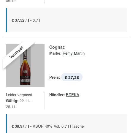
05.12.
€ 37,52 / l -
0.7 l
Cognac
Verpasst!
Marke:
Rémy Martin
Preis:
€ 27,28
Leider verpasst!
Händler:
EDEKA
Gültig:
22.11. -
28.11.
€ 38,97 / l -
VSOP 40% Vol. 0,7 l Flasche