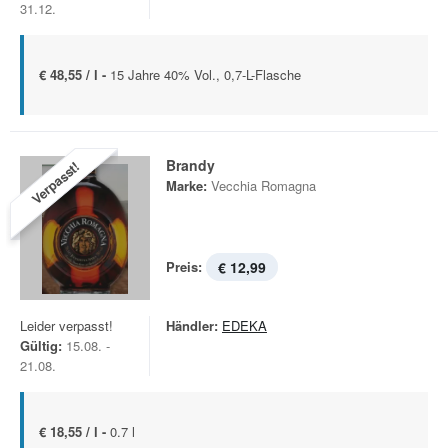
31.12.
€ 48,55 / l -
15 Jahre 40% Vol., 0,7-L-Flasche
Brandy
Verpasst!
Marke:
Vecchia Romagna
Preis:
€ 12,99
Leider verpasst!
Händler:
EDEKA
Gültig:
15.08. -
21.08.
€ 18,55 / l -
0.7 l