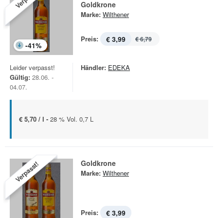
Goldkrone
Marke:
Wilthener
Preis:
€ 3,99
€ 6,79
-
41
%
Leider verpasst!
Händler:
EDEKA
Gültig:
28.06. -
04.07.
€ 5,70 / l -
28 % Vol. 0,7 L
Goldkrone
Verpasst!
Marke:
Wilthener
Preis:
€ 3,99