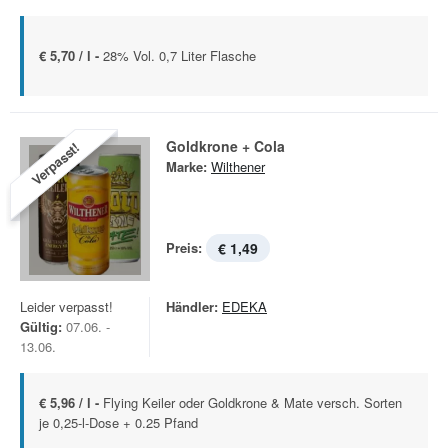
€ 5,70 / l -
28% Vol. 0,7 Liter Flasche
Goldkrone + Cola
Verpasst!
Marke:
Wilthener
Preis:
€ 1,49
Leider verpasst!
Händler:
EDEKA
Gültig:
07.06. -
13.06.
€ 5,96 / l -
Flying Keiler oder Goldkrone & Mate versch. Sorten
je 0,25-l-Dose + 0.25 Pfand