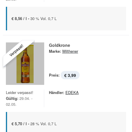
€ 8,56 / l -
30 % Vol. 0,7 L
Goldkrone
Verpasst!
Marke:
Wilthener
Preis:
€ 3,99
Leider verpasst!
Händler:
EDEKA
Gültig:
29.04. -
02.05.
€ 5,70 / l -
28 % Vol. 0,7 L