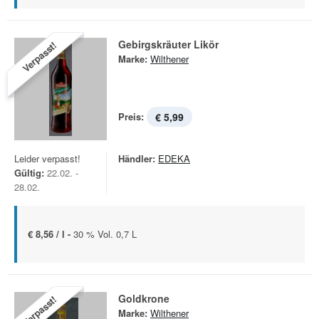
Gebirgskräuter Likör
Verpasst!
Marke:
Wilthener
Preis:
€ 5,99
Leider verpasst!
Händler:
EDEKA
Gültig:
22.02. -
28.02.
€ 8,56 / l -
30 % Vol. 0,7 L
Goldkrone
Verpasst!
Marke:
Wilthener