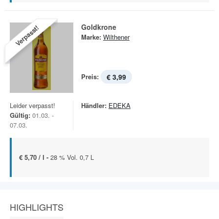
Goldkrone
Verpasst!
Marke:
Wilthener
Preis:
€ 3,99
Leider verpasst!
Händler:
EDEKA
Gültig:
01.03. -
07.03.
€ 5,70 / l -
28 % Vol. 0,7 L
HIGHLIGHTS