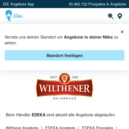
DIE Angebote App
55.962.722 Prospekte & Angebote
St
×
PROSPEKTE
ANGEBOTE
CASHBACK
Verrate uns deinen Standort um
Angebote in deiner Nähe
zu
sehen.
WILTHENER BEI EDEKA -
ANGEBOTE & AKTIONEN
Standort festlegen
Beim Händler
EDEKA
sind aktuell alle Angebote abgelaufen.
Wilthener
Angebote
EDEKA
Angebote
EDEKA
Prospekte