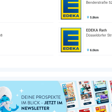
Benderstraße 5
5.8km
EDEKA Rath
88
Düsseldorfer St
6.0km