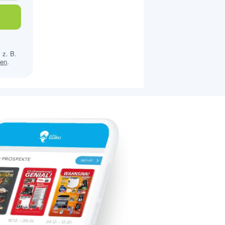
 z. B.
sen
.