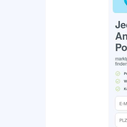
Je
An
Po
markt
finden
P
W
K